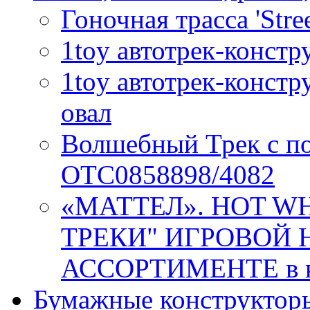
Гоночная трасса 'Stre
1toy автотрек-конст
1toy автотрек-конст
овал
Волшебный Трек с п
OTC0858898/4082
«МАТТЕЛ». HOT W
ТРЕКИ" ИГРОВОЙ 
АССОРТИМЕНТЕ в к
Бумажные конструктор