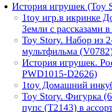
История игрушек (Toy S
1toy игр.в икринке
Земли с рассказами в 
Toy Story. Набор из 2
мультфильма (V0782),
История игрушек. Рос
PWD1015-D2626)
1toy Домашний инку
Toy Story. Фигурка (
пупс (T2143) в ассор