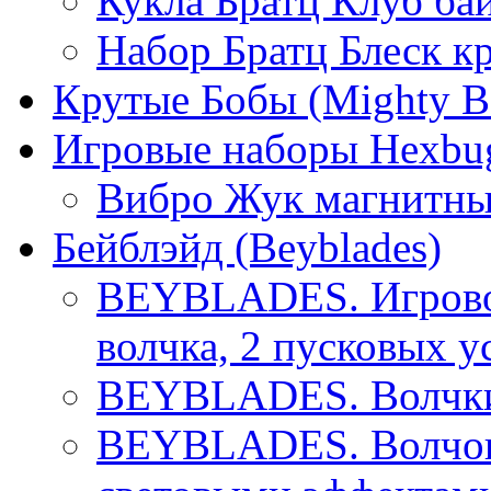
Кукла Братц Клуб ба
Набор Братц Блеск к
Крутые Бобы (Mighty B
Игровые наборы Hexbu
Вибро Жук магнитны
Бейблэйд (Beyblades)
BEYBLADES. Игровой
волчка, 2 пусковых у
BEYBLADES. Волчки 
BEYBLADES. Волчок 