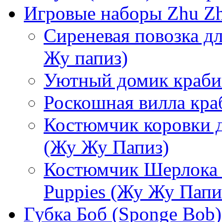
Игровые наборы Zhu Zh
Сиреневая повозка дл
Жу папиз)
Уютный домик краби
Роскошная вилла кра
Костюмчик коровки д
(Жу Жу Папиз)
Костюмчик Шерлока 
Puppies (Жу Жу Папи
Губка Боб (Sponge Bob)