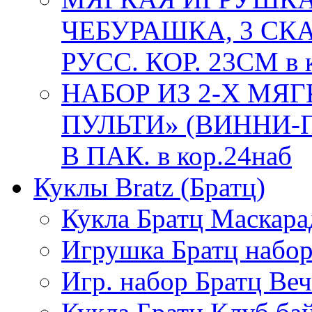
ЧЕБУРАШКА, 3 СКАЗ
РУСС. КОР. 23СМ в 
НАБОР ИЗ 2-Х МЯ
ПУЛЬТИ» (ВИННИ-
В ПАК. в кор.24наб
Куклы Bratz (Братц)
Кукла Братц Маскара
Игрушка Братц набо
Игр. набор Братц Ве