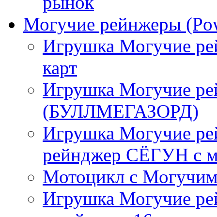
рынок
Могучие рейнжеры (Pow
Игрушка Могучие р
карт
Игрушка Могучие 
(БУЛЛМЕГАЗОРД)
Игрушка Могучие р
рейнджер СЁГУН с м
Мотоцикл с Могучим
Игрушка Могучие ре