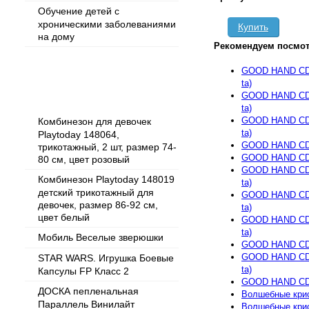
Обучение детей с
хроническими заболеваниями
Купить
на дому
Рекомендуем посмот
GOOD HAND CD-
ta)
Популярные товары
GOOD HAND CD-
ta)
GOOD HAND CD-
Комбинезон для девочек
ta)
Playtoday 148064,
GOOD HAND CD-
трикотажный, 2 шт, размер 74-
GOOD HAND CD-0
80 см, цвет розовый
GOOD HAND CD-
Комбинезон Playtoday 148019
ta)
детский трикотажный для
GOOD HAND CD-
девочек, размер 86-92 см,
ta)
цвет белый
GOOD HAND CD-
ta)
Мобиль Веселые зверюшки
GOOD HAND CD-
GOOD HAND CD-
STAR WARS. Игрушка Боевые
ta)
Капсулы FP Класс 2
GOOD HAND CD-0
ДОСКА пепленальная
Волшебные крис
Параллель Винилайт
Волшебные кри