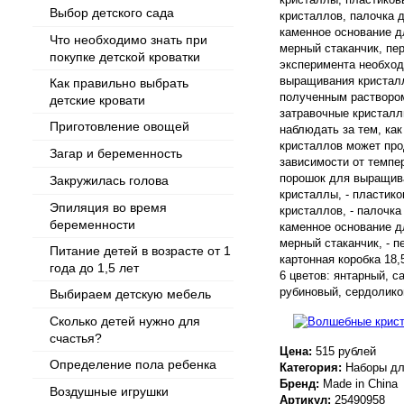
Выбор детского сада
кристаллов, палочка 
каменное основание д
Что необходимо знать при
мерный стаканчик, пер
покупке детской кроватки
эксперимента необход
выращивания кристалл
Как правильно выбрать
полученным раствором
детские кровати
затравочные кристалл
Приготовление овощей
наблюдать за тем, как
кристаллов может про
Загар и беременность
зависимости от темпер
порошок для выращива
Закружилась голова
кристаллы, - пластик
Эпиляция во время
кристаллов, - палочка
беременности
каменное основание д
мерный стаканчик, - пе
Питание детей в возрасте от 1
картонная коробка 18
года до 1,5 лет
6 цветов: янтарный, 
рубиновый, сердолико
Выбираем детскую мебель
Сколько детей нужно для
счастья?
Цена:
515 рублей
Определение пола ребенка
Категория:
Наборы дл
Бренд:
Made in China
Воздушные игрушки
Артикул:
25490958