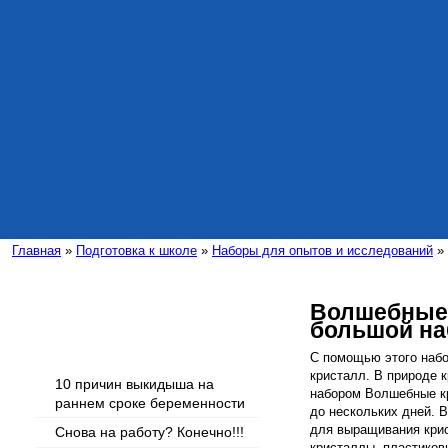
Главная
»
Подготовка к школе
»
Наборы для опытов и исследований
» 
Волшебные
большой на
Интересные статьи
С помощью этого наб
кристалл. В природе к
10 причин выкидыша на
набором Волшебные кр
раннем сроке беременности
до нескольких дней. В
для выращивания крис
Снова на работу? Конечно!!!
кристаллы, пластиков