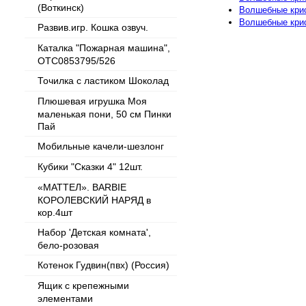
(Воткинск)
Волшебные кри
Волшебные крис
Развив.игр. Кошка озвуч.
Каталка "Пожарная машина",
OTC0853795/526
Точилка с ластиком Шоколад
Плюшевая игрушка Моя
маленькая пони, 50 см Пинки
Пай
Мобильные качели-шезлонг
Кубики "Сказки 4" 12шт.
«МАТТЕЛ». BARBIE
КОРОЛЕВСКИЙ НАРЯД в
кор.4шт
Набор 'Детская комната',
бело-розовая
Котенок Гудвин(пвх) (Россия)
Ящик с крепежными
элементами