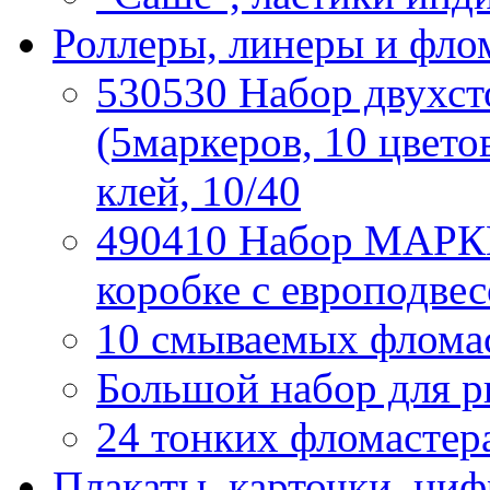
Роллеры, линеры и фло
530530 Набор двух
(5маркеров, 10 цвето
клей, 10/40
490410 Набор МАРКЕ
коробке с европодвес
10 смываемых фломаст
Большой набор для р
24 тонких фломастера
Плакаты, карточки, ци