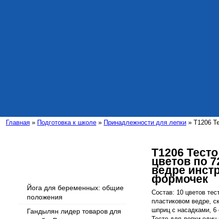
Главная
»
Подготовка к школе
»
Принадлежности для лепки
» T1206 Те
T1206 Тесто
цветов по 72
Интересные статьи
ведре инстр
формочек
Йога для беременных: общие
Состав: 10 цветов тест
положения
пластиковом ведре, ск
шприц с насадками, 6 
Гандылян лидер товаров для
Тесто для лепки один