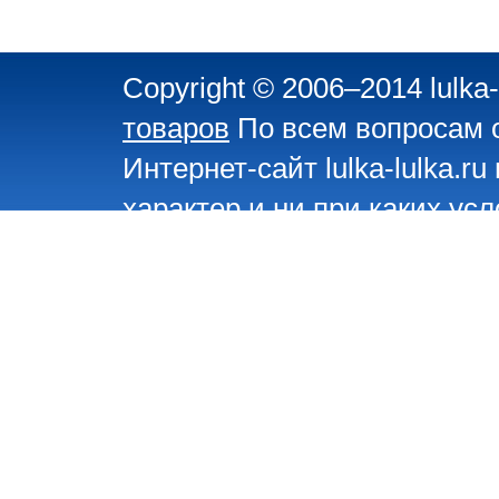
Copyright © 2006–2014 lulka-
товаров
По всем вопросам 
Интернет-сайт lulka-lulka.
характер и ни при каких ус
определяемой положениями 
О сайте
,
Люльки
,
Детские к
Велосипеды, автомобили, 
детей
,
Магазин игрушек
,
Ср
автокресла
,
Детское питани
Контакты
,
Архив Люльки