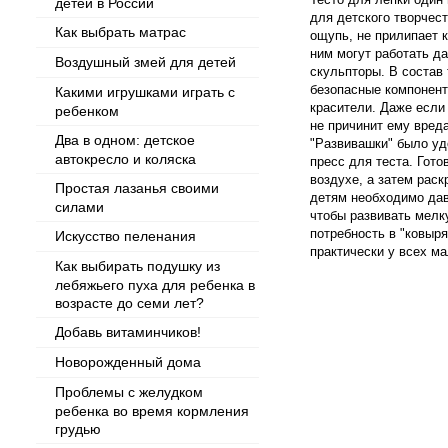
детей в России
для детского творчест
Как выбрать матрас
ощупь, не прилипает 
ним могут работать д
Воздушный змей для детей
скульпторы. В состав
безопасные компонент
Какими игрушками играть с
красители. Даже если
ребенком
не причинит ему вред
Два в одном: детское
"Развивашки" было уд
автокресло и коляска
пресс для теста. Гот
воздухе, а затем рас
Простая лазанья своими
детям необходимо дав
силами
чтобы развивать мелк
потребность в "ковыря
Искусство пеленания
практически у всех м
Как выбирать подушку из
лебяжьего пуха для ребенка в
возрасте до семи лет?
Добавь витаминчиков!
Новорожденный дома
Проблемы с желудком
ребенка во время кормления
грудью