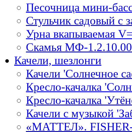
Песочница мини-бассе
Стульчик садовый с 
Урна вкапываемая V=
Скамья МФ-1.2.10.00
Качели, шезлонги
Качели 'Солнечное са
Кресло-качалка 'Солн
Кресло-качалка 'Утён
Качели с музыкой 'За
«МАТТЕЛ». FISHER