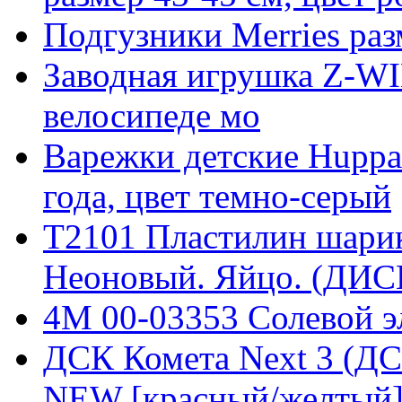
Подгузники Merries разм
Заводная игрушка Z-W
велосипеде мо
Варежки детские Huppa
года, цвет темно-серый
T2101 Пластилин шари
Неоновый. Яйцо. (ДИС
4M 00-03353 Солевой э
ДСК Комета Next 3 (ДС
NEW [красный/желтый