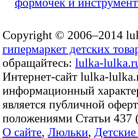
формочек и инструменты
Copyright © 2006–2014 lul
гипермаркет детских това
обращайтесь:
lulka-lulka.
Интернет-сайт lulka-lulka
информационный характер
является публичной офер
положениями Статьи 437 
О сайте
,
Люльки
,
Детские