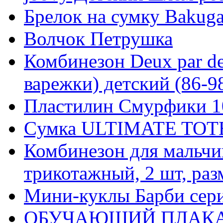
Брелок на сумку Bakuga
Волчок Петрушка
Комбинезон Deux par d
варежки) детский (86-98
Пластилин Смурфики 10
Cумка ULTIMATE TOTE 
Комбинезон для мальчик
трикотажный, 2 шт, раз
Мини-куклы Барби cер
ОБУЧАЮЩИЙ ПЛАКАТ