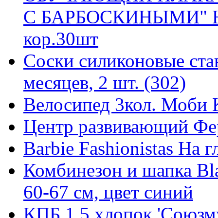
С БАРБОСКИНЫМИ" НА
кор.30шт
Соски силиконовые стан
месяцев, 2 шт. (302)
Велосипед 3кол. Моби К
Центр развивающий Фер
Barbie Fashionistas На 
Комбинезон и шапка Bla
60-67 см, цвет синий
КПБ 1,5 хлопок 'Союзму