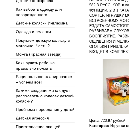
Детские автокресла
582 В РУСС. КОР. в 
Как выбрать одежду для
ФУНКЦИЙ. 2 В 1 КА
новорожденного
СОРТЕР. ИГРУШКУ М
ВСТРОЕННОМУ МОТО
Детские коляски Инглезина
ЕЗДИТЬ САМОСТОЯТЕ
РАЗВИВАЕМ СЛУХОВ
Одежда и пеленки
ВОСПРИЯТИЕ. РАЗВ
Покупаем детскую коляску в
ОЩУЩЕНИЯ И МЕЛК
магазине. Часть 2
ОГОНЬКИ ПРИВЛЕКА
ВХОДЯТ В КОМПЛЕКТ
Можга (Kрасная звезда)
Как научить ребенка
правильно ползать
Рациональное планирование
– успеем всё!
Какими сведениями следует
располагать о колесах детской
коляски?
Проблема переедания у детей
Детская агрессия
Цена:
720,97 рублей
Категория:
Игрушки-к
Приготовление овощей