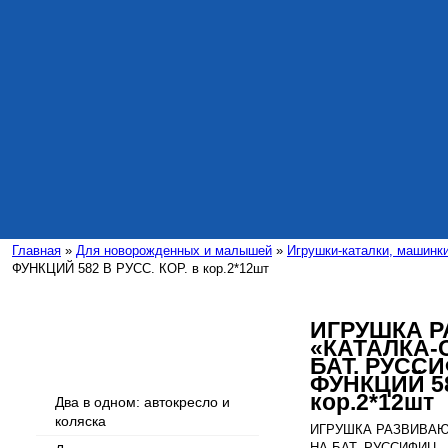
Главная
»
Для новорожденных и малышей
»
Игрушки-каталки, машинк
ФУНКЦИЙ 582 В РУСС. КОР. в кор.2*12шт
ИГРУШКА 
«КАТАЛКА-С
Интересные статьи
БАТ. РУССИ
ФУНКЦИЙ 58
кор.2*12шт
Два в одном: автокресло и
коляска
ИГРУШКА РАЗВИВАЮЩ
НА БАТ. РУССИФИЦ.,