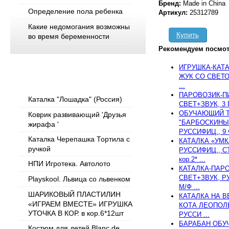
Бренд:
Made in China
Определение пола ребенка
Артикул:
25312789
Какие недомогания возможны
Купить
во время беременности
Рекомендуем посмот
ИГРУШКА-КАТ
Популярные товары
ЖУК СО СВЕТОМ
...
ПАРОВОЗИК-ПИ
Каталка "Лошадка" (Россия)
СВЕТ+ЗВУК, 3 П
ОБУЧАЮЩИЙ Т
Коврик развивающий 'Друзья
"БАРБОСКИНЫ"
жирафа '
РУССИФИЦ., 9 
Каталка Черепашка Тортила с
КАТАЛКА «УМК
ручкой
РУССИФИЦ., СТ
кор.2* ...
НПИ Игротека. Автолото
КАТАЛКА-ПАРО
СВЕТ+ЗВУК, Р
Playskool. Львица со львенком
М/Ф ...
ШАРИКОВЫЙ ПЛАСТИЛИН
КАТАЛКА НА 
«ИГРАЕМ ВМЕСТЕ» ИГРУШКА
КОТА ЛЕОПОЛЬ
УТОЧКА В КОР. в кор.6*12шт
РУССИ ...
БАРАБАН ОБУ
Костюм для детей Blanc de