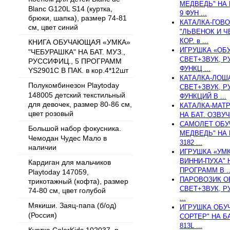
МЕДВЕДЬ" НА 
Blanc G120L S14 (куртка,
9 ФУН ...
брюки, шапка), размер 74-81
КАТАЛКА-ГОВ
см, цвет синий
"ЛЬВЕНОК И Ч
КОР. в ...
КНИГА ОБУЧАЮЩАЯ «УМКА»
ИГРУШКА «ОБ
"ЧЕБУРАШКА" НА БАТ. МУЗ.,
СВЕТ+ЗВУК, Р
РУССИФИЦ., 5 ПРОГРАММ
ФУНКЦ ...
YS2901C В ПАК. в кор.4*12шт
КАТАЛКА-ЛОША
Полукомбинезон Playtoday
СВЕТ+ЗВУК, Р
148005 детский текстильный
ФУНКЦИЙ В ...
для девочек, размер 80-86 см,
КАТАЛКА-МАТ
цвет розовый
НА БАТ. ОЗВУЧ.
САМОЛЕТ ОБУ
Большой набор фокусника.
МЕДВЕДЬ" НА 
Чемодан Чудес Мало в
3182 ...
наличии
ИГРУШКА «УМ
ВИННИ-ПУХА" Н
Кардиган для мальчиков
ПРОГРАММ В ..
Playtoday 147059,
ПАРОВОЗИК О
трикотажный (кофта), размер
СВЕТ+ЗВУК, РУ
74-80 см, цвет голубой
...
Мякиши. Заяц-папа (б/од)
ИГРУШКА ОБУ
(Россия)
СОРТЕР" НА Б
813L ...