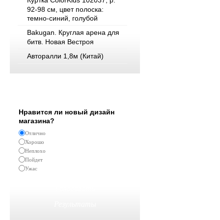
Куртка ColorKids 102037, р.
92-98 см, цвет полоска:
темно-синий, голубой
Bakugan. Круглая арена для
битв. Новая Вестроя
Авторалли 1,8м (Китай)
Опрос
Нравится ли новый дизайн
магазина?
Отлично
Хорошо
Неплохо
Пойдет
Ужас