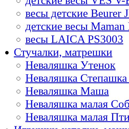
детские весы VES V-B
весы детские Beurer 
детские весы Maman 
весы LAICA PS3003
Стучалки, матрешки
Неваляшка Утенок
Неваляшка Степашка 
Неваляшка Маша
Неваляшка малая Соб
Неваляшка малая Пт