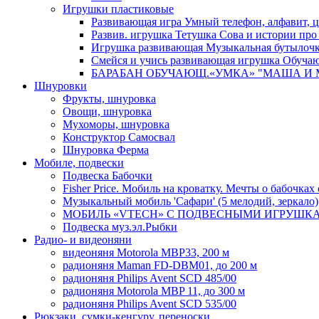
Игрушки пластиковые
Развивающая игра Умный телефон, алфавит, 
Развив. игрушка Тетушка Сова и истории про С
Игрушка развивающая Музыкальная бутылочка,
Смейся и учись развивающая игрушка Обуча
БАРАБАН ОБУЧАЮЩ.«УМКА» "МАША И МЕД
Шнуровки
Фрукты, шнуровка
Овощи, шнуровка
Мухоморы, шнуровка
Конструктор Самосвал
Шнуровка Ферма
Мобиле, подвески
Подвеска Бабочки
Fisher Price. Мобиль на кроватку. Мечты о бабочках 
Музыкальный мобиль 'Сафари' (5 мелодий, зеркало)
МОБИЛЬ «VTECH» С ПОДВЕСНЫМИ ИГРУШКАМИ 
Подвеска муз.эл.Рыбки
Радио- и видеоняни
видеоняня Motorola MBP33, 200 м
радионяня Maman FD-DBM01, до 200 м
радионяня Philips Avent SCD 485/00
радионяня Motorola MBP 11, до 300 м
радионяня Philips Avent SCD 535/00
Рюкзаки, сумки-кенгуру, переноски