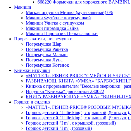
668220 Формочки для мороженого BAMBINI, 
Мякиши
Мягкая игрушка Мишка (музыкальный) 0/6
Мякиши Футбол с погремушкой
Мякиши Улитка с сундучком
Мякиши пирамидка Зайка
Мякиши Паровозик Печки-лавочки
Прорезыватели, погремушки
Погремушка Шар
Погремушка Ракетка
Погремушка Малыш
Погремушка Луна
Погремушка Котенок
Книжки-игрушки
«МАТТЕЛ». FISHER PRICE "СМЕЙСЯ И УЧИСЬ"
РАЗВИВАЮЩ. КНИГА «УМКА» "БАРБОСКИНЫ" НА
Книжка с прорезывателем "Веселые зверюшки" ра
Игрушка "Книжка" для ванной 230022
КНИГА РАЗВИВАЮЩАЯ «УМКА» "ВИННИ-ПУХ" МУ
Горшки и сиденья
«МАТТЕЛ». FISHER-PRICE® РОЗОВЫЙ МУЗЫКА
Горшок детский "Littie king", с крышкой, (9 шт./уп.)
Горшок детский "Littie king", с крышкой, (9 шт./уп.)
Горшок детский "I m", с крышкой, (розовый)
Горшок детский "I m", (розовый)