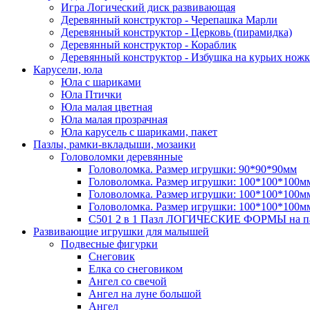
Игра Логический диск развивающая
Деревянный конструктор - Черепашка Марли
Деревянный конструктор - Церковь (пирамидка)
Деревянный конструктор - Кораблик
Деревянный конструктор - Избушка на курьих ножк
Карусели, юла
Юла с шариками
Юла Птички
Юла малая цветная
Юла малая прозрачная
Юла карусель с шариками, пакет
Пазлы, рамки-вкладыши, мозаики
Головоломки деревянные
Головоломка. Размер игрушки: 90*90*90мм
Головоломка. Размер игрушки: 100*100*100м
Головоломка. Размер игрушки: 100*100*100м
Головоломка. Размер игрушки: 100*100*100м
C501 2 в 1 Пазл ЛОГИЧЕСКИЕ ФОРМЫ на п
Развивающие игрушки для малышей
Подвесные фигурки
Снеговик
Елка со снеговиком
Ангел со свечой
Ангел на луне большой
Ангел