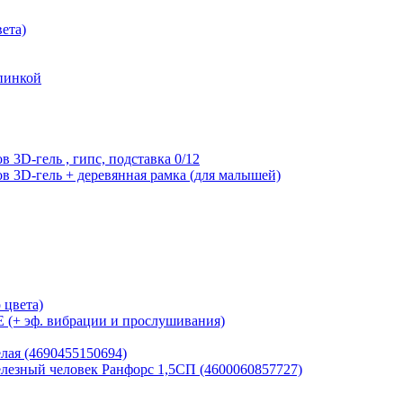
вета)
пинкой
 3D-гель , гипс, подставка 0/12
в 3D-гель + деревянная рамка (для малышей)
 цвета)
(+ эф. вибрации и прослушивания)
лая (4690455150694)
езный человек Ранфорс 1,5СП (4600060857727)