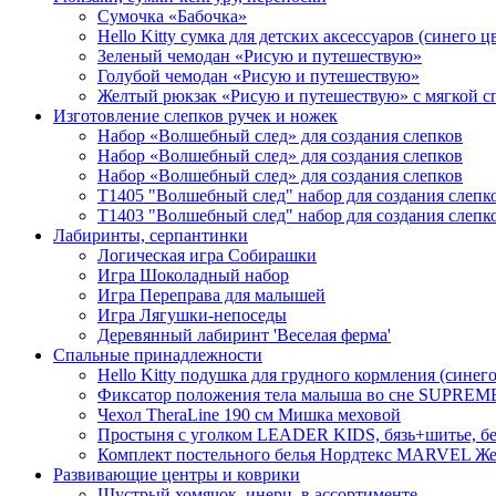
Сумочка «Бабочка»
Hello Kitty cумка для детских аксессуаров (синего ц
Зеленый чемодан «Рисую и путешествую»
Голубой чемодан «Рисую и путешествую»
Желтый рюкзак «Рисую и путешествую» с мягкой с
Изготовление слепков ручек и ножек
Набор «Волшебный след» для создания слепков
Набор «Волшебный след» для создания слепков
Набор «Волшебный след» для создания слепков
T1405 "Волшебный след" набор для создания слепков
T1403 "Волшебный след" набор для создания слепко
Лабиринты, серпантинки
Логическая игра Собирашки
Игра Шоколадный набор
Игра Переправа для малышей
Игра Лягушки-непоседы
Деревянный лабиринт 'Веселая ферма'
Спальные принадлежности
Hello Kitty подушка для грудного кормления (синего
Фиксатор положения тела малыша во сне SUPREME 
Чехол TheraLine 190 см Мишка меховой
Простыня с уголком LEADER KIDS, бязь+шитье, бе
Комплект постельного белья Нордтекс MARVEL Жел
Развивающие центры и коврики
Шустрый хомячок, инерц. в ассортименте