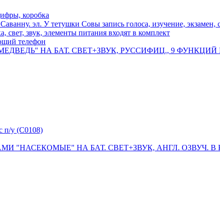
цифры, коробка
аванну. эл. У тетушки Совы запись голоса, изучение, экзамен, с
 свет, звук, элементы питания входят в комплект
ющий телефон
ВЕДЬ" НА БАТ. СВЕТ+ЗВУК, РУССИФИЦ., 9 ФУНКЦИЙ В К
с п/у (C0108)
"НАСЕКОМЫЕ" НА БАТ. СВЕТ+ЗВУК, АНГЛ. ОЗВУЧ. В КОР