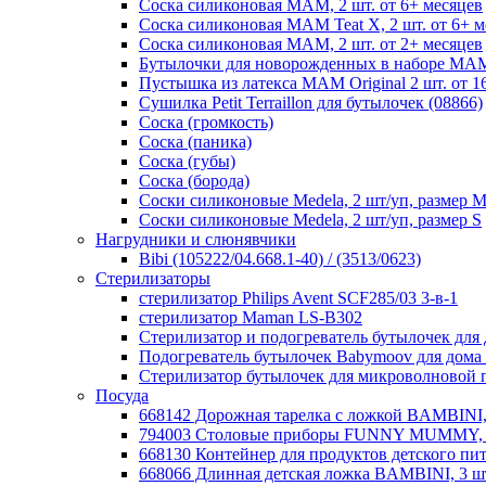
Соска силиконовая MAM, 2 шт. от 6+ месяцев
Соска силиконовая MAM Teat X, 2 шт. от 6+ м
Соска силиконовая MAM, 2 шт. от 2+ месяцев
Бутылочки для новорожденных в наборе MAM
Пустышка из латекса MAM Original 2 шт. от 16
Сушилка Petit Terraillon для бутылочек (08866)
Соска (громкость)
Соска (паника)
Соска (губы)
Соска (борода)
Соски силиконовые Medela, 2 шт/уп, размер 
Соски силиконовые Medela, 2 шт/уп, размер S
Нагрудники и слюнявчики
Bibi (105222/04.668.1-40) / (3513/0623)
Стерилизаторы
стерилизатор Philips Avent SCF285/03 3-в-1
стерилизатор Maman LS-B302
Стерилизатор и подогреватель бутылочек дл
Подогреватель бутылочек Babymoov для дома
Стерилизатор бутылочек для микроволновой 
Посуда
668142 Дорожная тарелка с ложкой BAMBINI,
794003 Столовые приборы FUNNY MUMMY, н
668130 Контейнер для продуктов детского п
668066 Длинная детская ложка BAMBINI, 3 ш