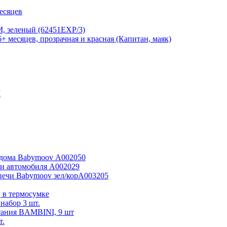
есяцев
, зеленый (62451EXP/3)
+ месяцев, прозрачная и красная (Капитан, маяк)
M
я дома Babymoov А002050
 и автомобиля А002029
печи Babymoov зел/корА003205
 в термосумке
абор 3 шт.
итания BAMBINI, 9 шт
т.