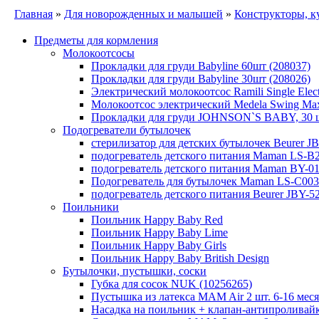
Главная
»
Для новорожденных и малышей
»
Конструкторы, к
Предметы для кормления
Молокоотсосы
Прокладки для груди Babyline 60шт (208037)
Прокладки для груди Babyline 30шт (208026)
Электрический молокоотсос Ramili Single Elec
Молокоотсос электрический Medela Swing Max
Прокладки для груди JOHNSON`S BABY, 30 
Подогреватели бутылочек
стерилизатор для детских бутылочек Beurer J
подогреватель детского питания Maman LS-B
подогреватель детского питания Maman BY-0
Подогреватель для бутылочек Maman LS-C003
подогреватель детского питания Beurer JBY-5
Поильники
Поильник Happy Baby Red
Поильник Happy Baby Lime
Поильник Happy Baby Girls
Поильник Happy Baby British Design
Бутылочки, пустышки, соски
Губка для сосок NUK (10256265)
Пустышка из латекса MAM Air 2 шт. 6-16 меся
Насадка на поильник + клапан-антипролива