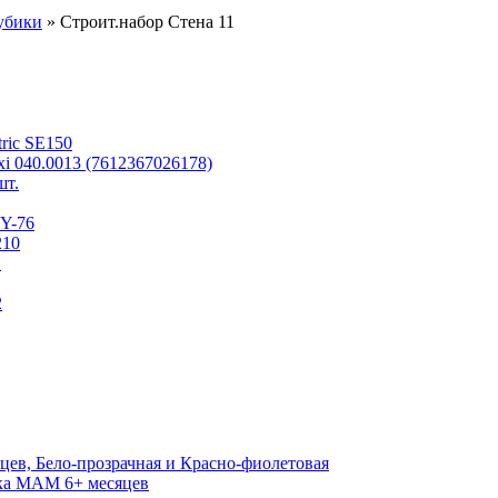
убики
» Строит.набор Стена 11
tric SE150
i 040.0013 (7612367026178)
шт.
BY-76
210
1
2
цев, Бело-прозрачная и Красно-фиолетовая
йка MAM 6+ месяцев