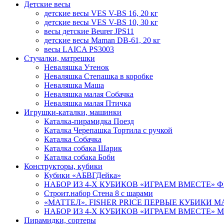
Детские весы
детские весы VES V-BS 16, 20 кг
детские весы VES V-BS 10, 30 кг
весы детские Beurer JPS11
детские весы Maman DB-61, 20 кг
весы LAICA PS3003
Стучалки, матрешки
Неваляшка Утенок
Неваляшка Степашка в коробке
Неваляшка Маша
Неваляшка малая Собачка
Неваляшка малая Птичка
Игрушки-каталки, машинки
Каталка-пирамидка Поезд
Каталка Черепашка Тортила с ручкой
Каталка Собачка
Каталка собака Шарик
Каталка собака Боби
Конструкторы, кубики
Кубики «АБВГДейка»
НАБОР ИЗ 4-Х КУБИКОВ «ИГРАЕМ ВМЕСТЕ» ФИК
Строит.набор Стена 8 с шарами
«МАТТЕЛ». FISHER PRICE ПЕРВЫЕ КУБИКИ МА
НАБОР ИЗ 4-Х КУБИКОВ «ИГРАЕМ ВМЕСТЕ» МАШ
Пирамидки, сортеры