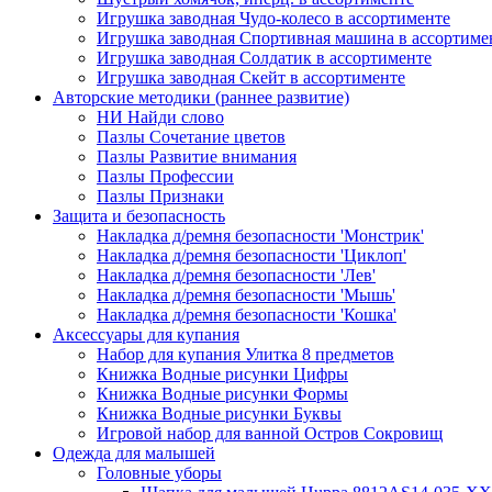
Игрушка заводная Чудо-колесо в ассортименте
Игрушка заводная Спортивная машина в ассортиме
Игрушка заводная Солдатик в ассортименте
Игрушка заводная Скейт в ассортименте
Авторские методики (раннее развитие)
НИ Найди слово
Пазлы Сочетание цветов
Пазлы Развитие внимания
Пазлы Профессии
Пазлы Признаки
Защита и безопасность
Накладка д/ремня безопасности 'Монстрик'
Накладка д/ремня безопасности 'Циклоп'
Накладка д/ремня безопасности 'Лев'
Накладка д/ремня безопасности 'Мышь'
Накладка д/ремня безопасности 'Кошка'
Аксессуары для купания
Набор для купания Улитка 8 предметов
Книжка Водные рисунки Цифры
Книжка Водные рисунки Формы
Книжка Водные рисунки Буквы
Игровой набор для ванной Остров Сокровищ
Одежда для малышей
Головные уборы