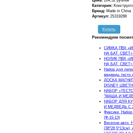
Цена:
204,32 рублей
Категория:
Конструкт
Бренд:
Made in China
Артикул:
25319288
Купить
Рекомендуем посмот
СИМКА ПВХ «И
НА БАТ. СВЕТ+
НОЛИК ПВХ «И
НА БАТ. СВЕТ+
Набор для леп
медведь тесто д
ДОСКА МАГНИТ
DISNEY ЦВЕТНА
НАБОР «ТЕСТО
"МАША И МЕДВЕ
НАБОР ДЛЯ К
И МЕДВЕДЬ С 
Фиксики. Набор
(Ф-15-13)
Веселое авто. 
(38*28,5*13см), 