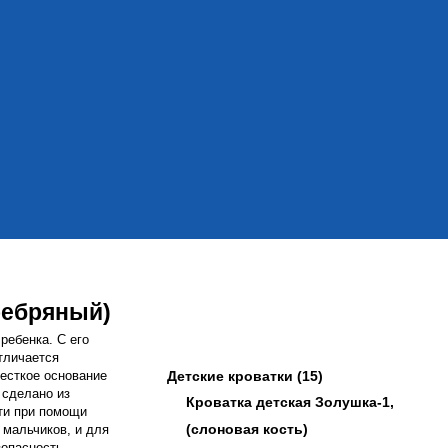
еребряный)
ребенка. С его
тличается
есткое основание
Детские кроватки
(15)
 сделано из
Кроватка детская Золушка-1,
ти при помощи
(слоновая кость)
 мальчиков, и для
зопасность