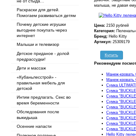
не от стыда…
малыша, не давая ему
Раскраски для детей.
Помогаем развиваться детям
Почему детские игрушки
Цена:
2150 рублей
выгоднее покупать через
Категория:
Пеленальн
интернет
Бренд:
Hello Kitty
Артикул:
25309179
Малыши и телевизор
Детское приданое - долой
Купить
предрассудки!
Рекомендуем посмот
Дети и массаж
Манеж-кровать 
«Кубаньлесстрой» -
Манеж-кровать 
правильная мебель для
Cумка ULTIMATE
детской
Cумка "BUCKLE 
Cумка "BUCKLE 
Интим предлагать. Секс во
Cумка "BUCKLE 
время беременности
Cумка "BUCKLE 
Обследования после
Cумка "BUCKLE
выкидыша
Cумка "BUCKLE
Cумка "BUCKLE 
Осенние напасти
Cумка "BUCKLE
Hello Kitty пел
Полезное ползанье