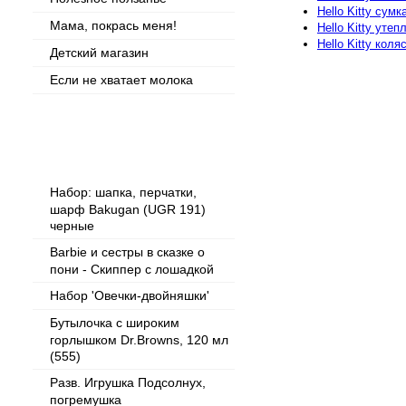
Hello Kitty cум
Мама, покрась меня!
Hello Kitty уте
Hello Kitty кол
Детский магазин
Если не хватает молока
Популярные товары
Набор: шапка, перчатки,
шарф Bakugan (UGR 191)
черные
Barbie и сестры в сказке о
пони - Скиппер с лошадкой
Набор 'Овечки-двойняшки'
Бутылочка с широким
горлышком Dr.Browns, 120 мл
(555)
Разв. Игрушка Подсолнух,
погремушка