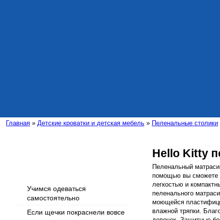
Главная
»
Детские кроватки и детская мебель
»
Пеленальные столики
Hello Kitty
Интересные статьи
Пеленальный матрасик 
помощью вы сможете л
легкостью и компактн
Учимся одеваться
пеленального матраси
самостоятельно
моющейся пластифицир
влажной тряпки. Благ
Если щечки покраснели вовсе
девочек. Защитные бо