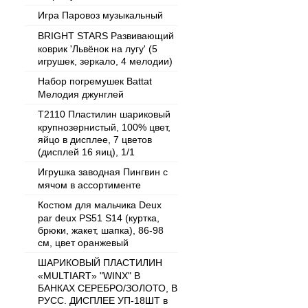
Игра Паровоз музыкальный
BRIGHT STARS Развивающий
коврик 'Львёнок на лугу' (5
игрушек, зеркало, 4 мелодии)
Набор погремушек Battat
Мелодия джунглей
T2110 Пластилин шариковый
крупнозернистый, 100% цвет,
яйцо в дисплее, 7 цветов
(дисплей 16 яиц), 1/1
Игрушка заводная Пингвин с
мячом в ассортименте
Костюм для мальчика Deux
par deux PS51 S14 (куртка,
брюки, жакет, шапка), 86-98
см, цвет оранжевый
ШАРИКОВЫЙ ПЛАСТИЛИН
«MULTIART» "WINX" В
БАНКАХ СЕРЕБРО/ЗОЛОТО, В
РУСС. ДИСПЛЕЕ УП-18ШТ в