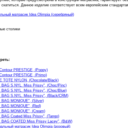
 скатиться. Данное изделие соответствует всем европейским стандарта
ые столики
реть:
Contour PRESTIGE, (Poppy)
Contour PRESTIGE, (Primo)
 TOTE NYLON, (Chocolate/Black)
BAG S.NYL. Miss Prissy", (Choc/Pinc)
BAG S.NYL. Miss Prissy", (Choc/Blue)
BAG S.NYL. Miss Prissy", (Black/CRM)
BAG MONIQUE", (Silver)
 BAG MONIQUE", (Red)
 BAG MONIQUE", (Cream)
BAG Coated Miss Prissy", (Tango)
 BAG COATED Miss Prissy Lacey", (B&W)
енальный матрасик Idea Olimpia (розовый)