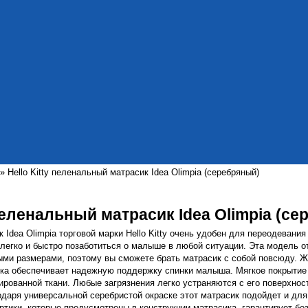
» Hello Kitty пеленальный матрасик Idea Olimpia (серебряный)
 пеленальный матрасик Idea Olimpia (с
Idea Olimpia торговой марки Hello Kitty очень удобен для переодевания 
егко и быстро позаботиться о малыше в любой ситуации. Эта модель о
ыми размерами, поэтому вы сможете брать матрасик с собой повсюду. Ж
ка обеспечивает надежную поддержку спинки малыша. Мягкое покрытие
ованной ткани. Любые загрязнения легко устраняются с его поверхнос
одаря универсальной серебристой окраске этот матрасик подойдет и для
ртики, которые предусмотрены в конструкции матрасика, гарантирует бе