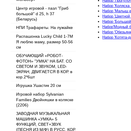
Набор 'Прогулоч
Набор 'Коляска 
Центр игровой - пазл "Гриб
Набор 'Малыш е
большой" d 25, h 37
Набор 'Цветной 
(Беларусь)
Набор 'Большой
Набор'Модный б
НПИ Трафареты. На лужайке
Набор 'Обезьян
Распашонка Lucky Child 1-7М
Набор 'Котята-д
Я люблю маму, размер 50-56
см
ОБУЧАЮЩИЙ «РОБОТ-
ФОТОН» "УМКА" НА БАТ. СО
СВЕТОМ И ЗВУКОМ, LED-
ЭКРАН, ДВИГАЕТСЯ В КОР. в
кор.2*6шт
Игрушка Ушастик 20 см
Игровой набор Sylvanian
Families Двойняшки в коляске
(2206)
ЗАВОДНАЯ МУЗЫКАЛЬНАЯ
МАШИНКА «УМКА» 5
ФУНКЦИЙ, СВЕТ+ЗВУК
(ПЕСНЯ ИЗ М/Ф) В РУСС. КОР.