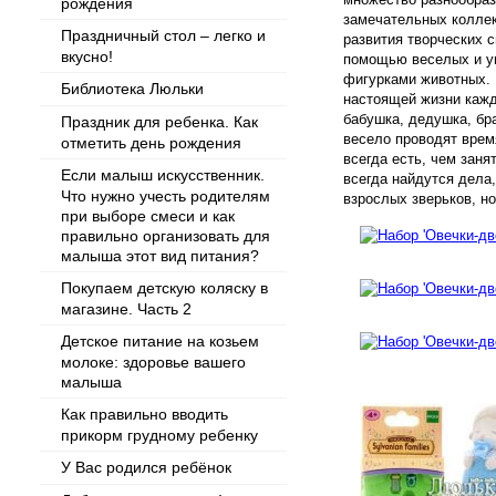
рождения
замечательных коллек
Праздничный стол – легко и
развития творческих 
вкусно!
помощью веселых и у
фигурками животных. 
Библиотека Люльки
настоящей жизни кажд
бабушка, дедушка, бр
Праздник для ребенка. Как
весело проводят врем
отметить день рождения
всегда есть, чем заня
Если малыш искусственник.
всегда найдутся дела
Что нужно учесть родителям
взрослых зверьков, н
при выборе смеси и как
правильно организовать для
малыша этот вид питания?
Покупаем детскую коляску в
магазине. Часть 2
Детское питание на козьем
молоке: здоровье вашего
малыша
Как правильно вводить
прикорм грудному ребенку
У Вас родился ребёнок