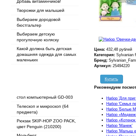
Добавь витаминчиков!
Творожки для малышей
Выбираем дородовой
бюстгальтер
Выбираем детскую
прогулочную коляску
Какой должна быть детская
Цена:
432,48 рублей
домашняя одежда для самых
Категория:
Sylvanian 
маленьких
Бренд:
Sylvanian_Fami
Артикул:
25494220
Купить
Популярные товары
Рекомендуем посмот
стол компьютерный GD-003
Набор 'Для при
Набор 'Семья пе
Телескоп и микроскоп (64
Набор 'Белые М
предмета)
Набор «Медвежо
Набор «Котенок
Рюкзак SKIP-HOP ZOO PACK,
Набор 'Манеж'
цвет Penguin (210200)
Набор 'Малыш е
Мольберт