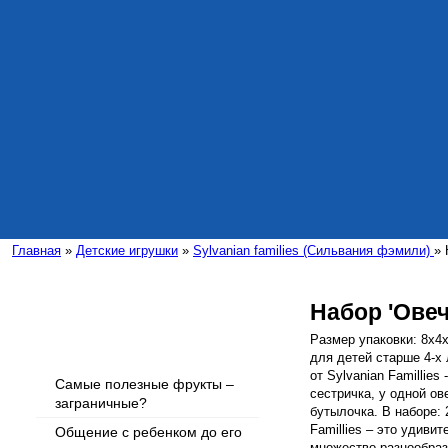
Главная
»
Детские игрушки
»
Sylvanian families (Сильвания фэмили)
» 
Набор 'Ове
Интересные статьи
Размер упаковки: 8х4
для детей старше 4-х
от Sylvanian Famillies
Самые полезные фрукты –
сестричка, у одной ове
заграничные?
бутылочка. В наборе: 
Famillies – это удиви
Общение с ребенком до его
множество разнообра