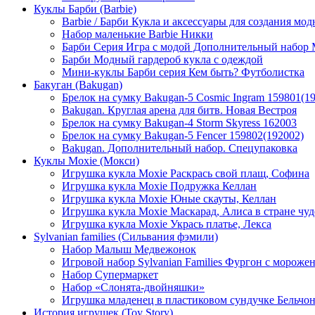
Куклы Барби (Barbie)
Barbie / Барби Кукла и аксессуары для создания мо
Набор маленькие Barbie Никки
Барби Серия Игра с модой Дополнительный набор 
Барби Модный гардероб кукла с одеждой
Мини-куклы Барби cерия Кем быть? Футболистка
Бакуган (Bakugan)
Брелок на сумку Bakugan-5 Cosmic Ingram 159801(1
Bakugan. Круглая арена для битв. Новая Вестроя
Брелок на сумку Bakugan-4 Storm Skyress 162003
Брелок на сумку Bakugan-5 Fencer 159802(192002)
Bakugan. Дополнительный набор. Спецупаковка
Куклы Moxie (Мокси)
Игрушка кукла Moxie Раскрась свой плащ, Софина
Игрушка кукла Moxie Подружка Келлан
Игрушка кукла Moxie Юные скауты, Келлан
Игрушка кукла Moxie Маскарад, Алиса в стране чу
Игрушка кукла Moxie Укрась платье, Лекса
Sylvanian families (Сильвания фэмили)
Набор Малыш Медвежонок
Игровой набор Sylvanian Families Фургон с мороже
Набор Супермаркет
Набор «Слонята-двойняшки»
Игрушка младенец в пластиковом сундучке Бельчон
История игрушек (Toy Story)