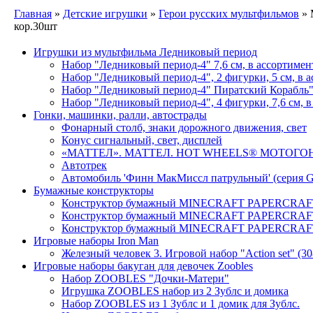
Главная
»
Детские игрушки
»
Герои русских мультфильмов
» 
кор.30шт
Игрушки из мультфильма Ледниковый период
Набор "Ледниковый период-4" 7,6 см, в ассортимен
Набор "Ледниковый период-4", 2 фигурки, 5 см, в 
Набор "Ледниковый период-4" Пиратский Корабль
Набор "Ледниковый период-4", 4 фигурки, 7,6 см, в
Гонки, машинки, ралли, автострады
Фонарный столб, знаки дорожного движения, свет
Конус сигнальный, свет, дисплей
«МАТТЕЛ». МАТТЕЛ. HOT WHEELS® МОТОГОНЩ
Автотрек
Автомобиль 'Финн МакМиссл патрульный' (серия G
Бумажные конструкторы
Конструктор бумажный MINECRAFT PAPERCRAFT -
Конструктор бумажный MINECRAFT PAPERCRAFT -
Конструктор бумажный MINECRAFT PAPERCRAFT -
Игровые наборы Iron Man
Железный человек 3. Игровой набор "Action set" (3
Игровые наборы бакуган для девочек Zoobles
Набор ZOOBLES "Дочки-Матери"
Игрушка ZOOBLES набор из 2 Зублс и домика
Набор ZOOBLES из 1 Зублс и 1 домик для Зублс.