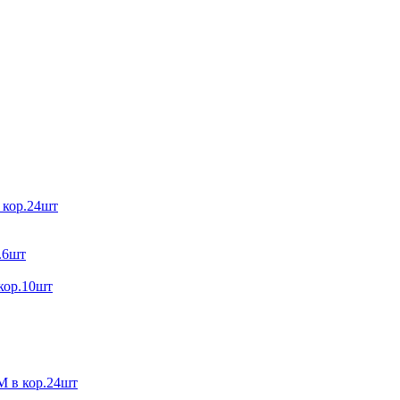
кор.24шт
.6шт
ор.10шт
в кор.24шт