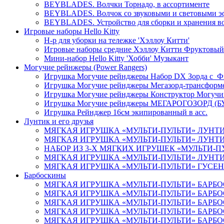
BEYBLADES. Волчки Торнадо, в ассортименте
BEYBLADES. Волчок со звуковыми и световыми эфф
BEYBLADES. Устройство для сборки и хранения в
Игровые наборы Hello Kitty
Н-р для уборки на тележке 'Хэллоу Китти'
Игровые наборы средние Хэллоу Китти Фруктовый
Мини-набор Hello Kitty 'Хобби' Музыкант
Могучие рейнжеры (Power Rangers)
Игрушка Могучие рейнджеры Набор DX Зорда с Фиг
Игрушка Могучие рейнджеры Мегазорд-трансформ
Игрушка Могучие рейнджеры Конструктор Могучи
Игрушка Могучие рейнджеры МЕГАРОГОЗОРД (
Игрушка Рейнджер 16см экипированный в асс.
Лунтик и его друзья
МЯГКАЯ ИГРУШКА «МУЛЬТИ-ПУЛЬТИ» ЛУНТИК (
МЯГКАЯ ИГРУШКА «МУЛЬТИ-ПУЛЬТИ» ЛУНТИК С
НАБОР ИЗ 3-Х МЯГКИХ ИГРУШЕК «МУЛЬТИ-ПУЛ
МЯГКАЯ ИГРУШКА «МУЛЬТИ-ПУЛЬТИ» ЛУНТИК (
МЯГКАЯ ИГРУШКА «МУЛЬТИ-ПУЛЬТИ» ГУСЕНИЦ
Барбоскины
МЯГКАЯ ИГРУШКА «МУЛЬТИ-ПУЛЬТИ» БАРБОСК
МЯГКАЯ ИГРУШКА «МУЛЬТИ-ПУЛЬТИ» БАРБОСКИ
МЯГКАЯ ИГРУШКА «МУЛЬТИ-ПУЛЬТИ» БАРБОСК
МЯГКАЯ ИГРУШКА «МУЛЬТИ-ПУЛЬТИ» БАРБОСКИ
МЯГКАЯ ИГРУШКА «МУЛЬТИ-ПУЛЬТИ» БАРБОСКИ