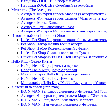
Игрушка ZOOBLES набор с замком
Игрушка ZOOBLES Семейный автомобиль
Мстители (The Avengers)
Avengers. Фигурки героев Марвел (в ассортименте)
Avengers. Фигурки героев фильма "Мстители" в ас
Avengers. Маска Халка
Avengers. Лук Соколиного Глаза
Avengers. Фигурки Мстителей на транспортном сред
Игровые наборы Littlest Pet Shop
Littlest Pet Shop Зверюшка с волшебным механизмо
Pet Shop. Набор Деликатесы в ассорт.
Pet Shop. Набор Коллекционный с феями
Littlest Pet Shop Сладкая коллекция Тукан
Littlest Pet Shop/Литл Пет Шоп Игрушка Зверюшка
Hello Kitty (Хелло Китти)
Набор Hello Kitty Домик на дереве
Набор Hello Kitty Досуг Аэроплан
Мини-фигурка Hello Kitty, в ассортименте
Набор Hello Kitty Досуг Кемпер
Мини-набор Hello Kitty 'Хобби' Выпускница Униве
Железный человек (Iron man)
IRON MAN Репульсор Железного Человека (A1738
Avengers. Фигурки героев фильма Марвел "Железный 
IRON MAN. Репульсор Железного Человека
IRON MAN. Напульсник Железного Человека