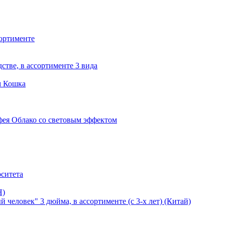
сортименте
стве, в ассортименте 3 вида
м Кошка
-фея Облако со световым эффектом
рситета
H)
человек" 3 дюйма, в ассортименте (с 3-х лет) (Китай)