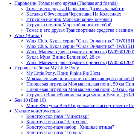
Паровозик Томас и его друзья (Thomas and friends)
Томас и его друзья Паровозик Дизель на работе
Каталка Обучающая Черепашка На Колесиках
Игрушка ночник Морской конек розовый
Игрушка ночник Морской конек голубой
Томас и его друзья Транспортные средства с задним
Winx (Винкс)
Winx Club. Кукла серии "Сила Энчантикс" (IW015112
Winx Club. Кукла серии "Сила Энчантикс" (IW01511
Winx. Манекен для создания причесок (IW05601200)
Кукла Муза 'Винкс Беливикс', 28 см
Winx. Манекен для создания причесок (IW05601200):
Игровые наборы My Little Pony
My Little Pony. Пони Pinkie Pie 33см
Моя маленькая пони: пони со сверкающей гривой 
Плюшевая игрушка Моя маленькая пони, 50 см Пи
Плюшевая игрушка Моя маленькая пони, 50 см Сум
Игрушка Волшебная мельница Филли Ведьмы (63-0
Бен 10 (Ben 10)
Мини-Фигурка Ben10 в упаковке в ассортименте Се
Мягкие конструкторы
Конструктор-пазл "Минотавр"
Конструктор-пазл "Чертенок"
Конструктор-пазл набор "Хищные птицы"
Конструктор-пазл "Тролль"