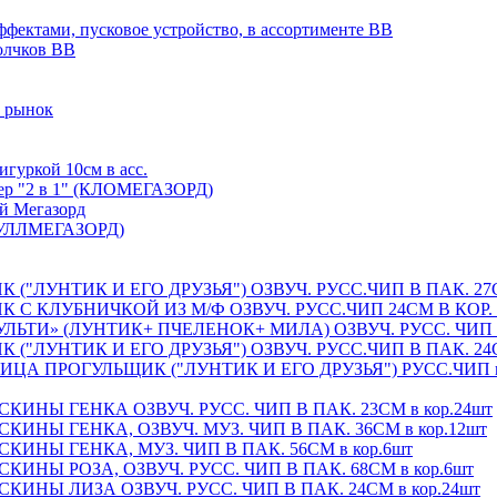
ектами, пусковое устройство, в ассортименте BB
олчков BB
 рынок
уркой 10см в асс.
ер "2 в 1" (КЛОМЕГАЗОРД)
й Мегазорд
БУЛЛМЕГАЗОРД)
"ЛУНТИК И ЕГО ДРУЗЬЯ") ОЗВУЧ. РУСС.ЧИП В ПАК. 27СМ
 КЛУБНИЧКОЙ ИЗ М/Ф ОЗВУЧ. РУСС.ЧИП 24СМ В КОР. в
ЬТИ» (ЛУНТИК+ ПЧЕЛЕНОК+ МИЛА) ОЗВУЧ. РУСС. ЧИП в 
"ЛУНТИК И ЕГО ДРУЗЬЯ") ОЗВУЧ. РУСС.ЧИП В ПАК. 24СМ
А ПРОГУЛЬЩИК ("ЛУНТИК И ЕГО ДРУЗЬЯ") РУСС.ЧИП в 
ИНЫ ГЕНКА ОЗВУЧ. РУСС. ЧИП В ПАК. 23СМ в кор.24шт
НЫ ГЕНКА, ОЗВУЧ. МУЗ. ЧИП В ПАК. 36СМ в кор.12шт
ИНЫ ГЕНКА, МУЗ. ЧИП В ПАК. 56СМ в кор.6шт
НЫ РОЗА, ОЗВУЧ. РУСС. ЧИП В ПАК. 68СМ в кор.6шт
НЫ ЛИЗА ОЗВУЧ. РУСС. ЧИП В ПАК. 24СМ в кор.24шт