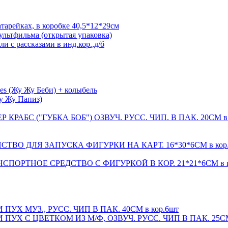
тарейках, в коробке 40,5*12*29см
ультфильма (открытая упаковка)
 с рассказами в инд.кор.,д/б
s (Жу Жу Беби) + колыбель
Жу Жу Папиз)
АБС ("ГУБКА БОБ") ОЗВУЧ. РУСС. ЧИП. В ПАК. 20СМ в 
ТВО ДЛЯ ЗАПУСКА ФИГУРКИ НА КАРТ. 16*30*6СМ в кор
СПОРТНОЕ СРЕДСТВО С ФИГУРКОЙ В КОР. 21*21*6СМ в к
Х МУЗ., РУСС. ЧИП В ПАК. 40СМ в кор.6шт
Х С ЦВЕТКОМ ИЗ М/Ф, ОЗВУЧ. РУСС. ЧИП В ПАК. 25СМ 