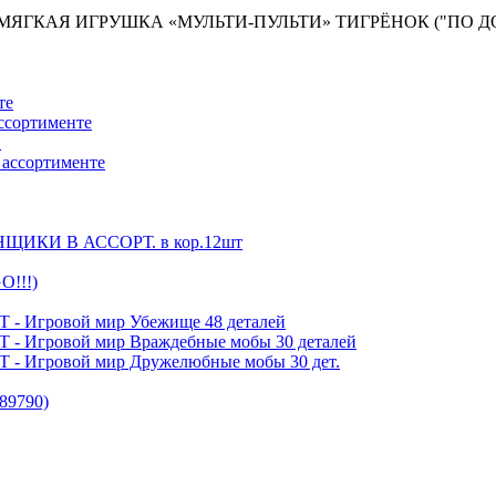
МЯГКАЯ ИГРУШКА «МУЛЬТИ-ПУЛЬТИ» ТИГРЁНОК ("ПО ДО
те
ассортименте
"
 ассортименте
ИКИ В АССОРТ. в кор.12шт
O!!!)
 Игровой мир Убежище 48 деталей
 Игровой мир Враждебные мобы 30 деталей
 Игровой мир Дружелюбные мобы 30 дет.
089790)