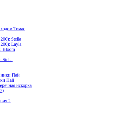
 ходом Томас
00): Stella
200): Layla
: Bloom
 Stella
Пинки Пай
нки Пай
еречная искорка
7)
рия 2