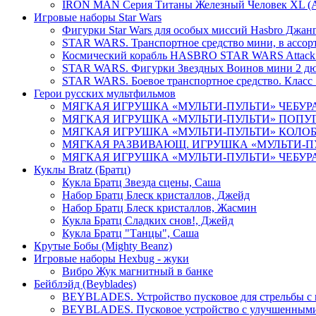
IRON MAN Серия Титаны Железный Человек XL (
Игровые наборы Star Wars
Фигурки Star Wars для особых миссий Hasbro Джан
STAR WARS. Транспортное средство мини, в ассо
Космический корабль HASBRO STAR WARS Attack R
STAR WARS. Фигурки Звездных Воинов мини 2 дю
STAR WARS. Боевое транспортное средство. Класс 1
Герои русских мультфильмов
МЯГКАЯ ИГРУШКА «МУЛЬТИ-ПУЛЬТИ» ЧЕБУРАШ
МЯГКАЯ ИГРУШКА «МУЛЬТИ-ПУЛЬТИ» ПОПУГАЙ 
МЯГКАЯ ИГРУШКА «МУЛЬТИ-ПУЛЬТИ» КОЛОБОК,
МЯГКАЯ РАЗВИВАЮЩ. ИГРУШКА «МУЛЬТИ-ПУЛЬ
МЯГКАЯ ИГРУШКА «МУЛЬТИ-ПУЛЬТИ» ЧЕБУРАШК
Куклы Bratz (Братц)
Кукла Братц Звезда сцены, Саша
Набор Братц Блеск кристаллов, Джейд
Набор Братц Блеск кристаллов, Жасмин
Кукла Братц Сладких снов!, Джейд
Кукла Братц "Танцы", Саша
Крутые Бобы (Mighty Beanz)
Игровые наборы Hexbug - жуки
Вибро Жук магнитный в банке
Бейблэйд (Beyblades)
BEYBLADES. Устройство пусковое для стрельбы с
BEYBLADES. Пусковое устройство с улучшенными