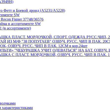
A3949H)
го Фетт и Боевой дроид (A5231/A5228)
ртименте SW
econ Figner 37748/36576
йма в ассортименте SW
 (в ассортименте)
КА ПЛАСТ. МОРДОЧКОЙ, СПОРТ. ОДЕЖДА РУСС.ЧИП, 20С
ИЗ М/Ф "38 ПОПУГАЕВ" ОЗВУЧ. РУСС. ЧИП В ПАК. 20СМ 
 ОЗВУЧ. РУСС. ЧИП В ПАК. 12СМ в кор.24шт
ТИ» "ЧЕБУРАШКА УЧИТ ОДЕВАТЬСЯ" НА БАТ. ОЗВУЧ. В К
А С ПЛАСТ. МОРДОЧКОЙ, ОЗВУЧ. РУСС. ЧИП В ПАК. 17С
 волчками
 характеристиками