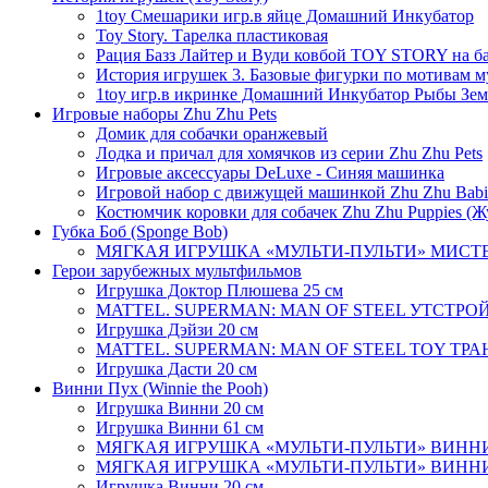
1toy Смешарики игр.в яйце Домашний Инкубатор
Toy Story. Тарелка пластиковая
Рация Базз Лайтер и Вуди ковбой TOY STORY на ба
История игрушек 3. Базовые фигурки по мотивам м
1toy игр.в икринке Домашний Инкубатор Рыбы Земли
Игровые наборы Zhu Zhu Pets
Домик для собачки оранжевый
Лодка и причал для хомячков из серии Zhu Zhu Pets
Игровые аксессуары DeLuxe - Синяя машинка
Игровой набор с движущей машинкой Zhu Zhu Babie
Костюмчик коровки для собачек Zhu Zhu Puppies (
Губка Боб (Sponge Bob)
МЯГКАЯ ИГРУШКА «МУЛЬТИ-ПУЛЬТИ» МИСТЕР КР
Герои зарубежных мультфильмов
Игрушка Доктор Плюшева 25 см
MATTEL. SUPERMAN: MAN OF STEEL УТСТРОЙС
Игрушка Дэйзи 20 см
MATTEL. SUPERMAN: MAN OF STEEL TOY ТРАН
Игрушка Дасти 20 см
Винни Пух (Winnie the Pooh)
Игрушка Винни 20 см
Игрушка Винни 61 см
МЯГКАЯ ИГРУШКА «МУЛЬТИ-ПУЛЬТИ» ВИННИ ПУ
МЯГКАЯ ИГРУШКА «МУЛЬТИ-ПУЛЬТИ» ВИННИ ПУ
Игрушка Винни 20 см