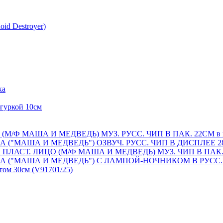
id Destroyer)
ка
гуркой 10см
/Ф МАША И МЕДВЕДЬ) МУЗ. РУСС. ЧИП В ПАК. 22СМ в к
"МАША И МЕДВЕДЬ") ОЗВУЧ. РУСС. ЧИП В ДИСПЛЕЕ 28С
АСТ. ЛИЦО (М/Ф МАША И МЕДВЕДЬ) МУЗ. ЧИП В ПАК. 2
("МАША И МЕДВЕДЬ") С ЛАМПОЙ-НОЧНИКОМ В РУСС.КОР
ом 30см (V91701/25)