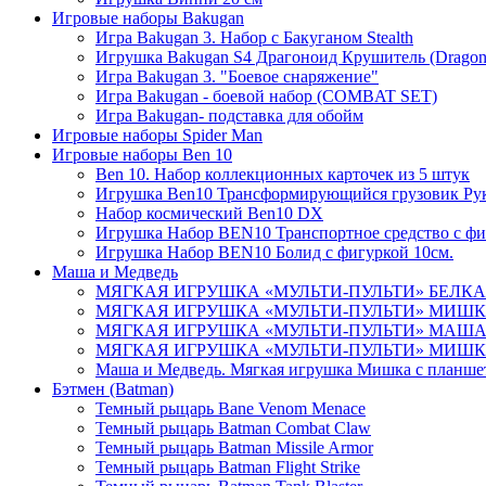
Игровые наборы Bakugan
Игра Bakugan 3. Набор с Бакуганом Stealth
Игрушка Bakugan S4 Драгоноид Крушитель (Dragono
Игра Bakugan 3. "Боевое снаряжение"
Игра Bakugan - боевой набор (COMBAT SET)
Игра Bakugan- подставка для обойм
Игровые наборы Spider Man
Игровые наборы Ben 10
Ben 10. Набор коллекционных карточек из 5 штук
Игрушка Ben10 Трансформирующийся грузовик Ру
Набор космический Ben10 DX
Игрушка Набор BEN10 Транспортное средство с фи
Игрушка Набор BEN10 Болид с фигуркой 10см.
Маша и Медведь
МЯГКАЯ ИГРУШКА «МУЛЬТИ-ПУЛЬТИ» БЕЛКА (М
МЯГКАЯ ИГРУШКА «МУЛЬТИ-ПУЛЬТИ» МИШКА (
МЯГКАЯ ИГРУШКА «МУЛЬТИ-ПУЛЬТИ» МАША ПЛ
МЯГКАЯ ИГРУШКА «МУЛЬТИ-ПУЛЬТИ» МИШКА 
Маша и Медведь. Мягкая игрушка Мишка с планшет
Бэтмен (Batman)
Темный рыцарь Bane Venom Menace
Темный рыцарь Batman Combat Claw
Темный рыцарь Batman Missile Armor
Темный рыцарь Batman Flight Strike