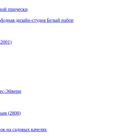
дной прически
Модная дизайн-студия Белый набор
92001)
дес-Эйвери
ным (2808)
ок на садовых качелях