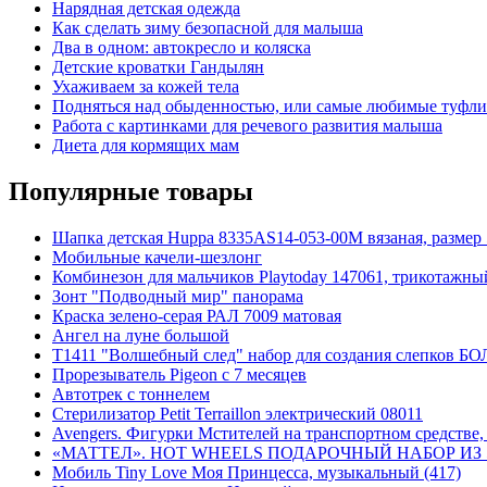
Нарядная детская одежда
Как сделать зиму безопасной для малыша
Два в одном: автокресло и коляска
Детские кроватки Гандылян
Ухаживаем за кожей тела
Подняться над обыденностью, или самые любимые туфли
Работа с картинками для речевого развития малыша
Диета для кормящих мам
Популярные товары
Шапка детская Huppa 8335AS14-053-00M вязаная, размер 
Мобильные качели-шезлонг
Комбинезон для мальчиков Playtoday 147061, трикотажный,
Зонт "Подводный мир" панорама
Краска зелено-серая РАЛ 7009 матовая
Ангел на луне большой
T1411 "Волшебный след" набор для создания слепков Б
Прорезыватель Pigeon с 7 месяцев
Автотрек с тоннелем
Стерилизатор Petit Terraillon электрический 08011
Avengers. Фигурки Мстителей на транспортном средстве, 
«МАТТЕЛ». HOT WHEELS ПОДАРОЧНЫЙ НАБОР ИЗ 5
Мобиль Tiny Love Моя Принцесса, музыкальный (417)