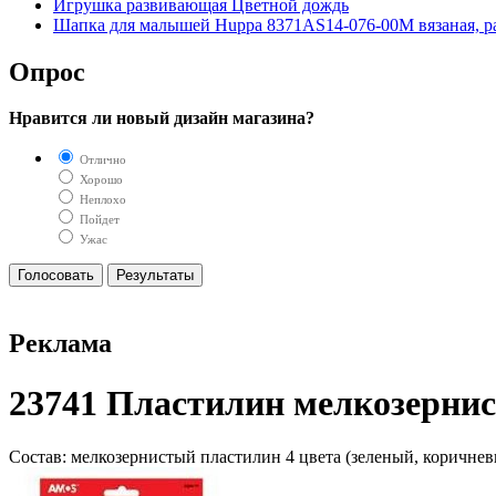
Игрушка развивающая Цветной дождь
Шапка для малышей Huppa 8371AS14-076-00M вязаная, раз
Опрос
Нравится ли новый дизайн магазина?
Отлично
Хорошо
Неплохо
Пойдет
Ужас
Реклама
23741 Пластилин мелкозернист
Состав: мелкозернистый пластилин 4 цвета (зеленый, коричневы