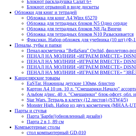
Блокнот раскладушка Салат 6+
Блокнот отрывной в виде дискеты
Обложки для книг и тетрадей
Обложка для книг А4 Winx 65270
Обложка для тетрадных блоков N5 Одно сердце
Обложка для тетрадных блоков N8 Да Винчи
Обложка для тетрадных блоков N10 Разыскивается
Фиксики. Набор обложек для учебника (10 шт) (Ф-1
Пеналы, тубы и папки
Пенал-косметичка "BellaSara" Orchid, фиолетово-р
ПЕНАЛ НА МОЛНИИ «ИГРАЕМ ВМЕСТЕ» DISNEY 
ПЕНАЛ НА МОЛНИИ «ИГРАЕМ ВМЕСТЕ» DISNE
ПЕНАЛ НА МОЛНИИ «ИГРАЕМ ВМЕСТЕ» DISNEY
ПЕНАЛ НА МОЛНИИ «ИГРАЕМ ВМЕСТЕ» "ЗВЁЗД
Канцелярские товары
EaSTar. Ножницы детские 130мм, блистер
Картон А4 10 цв. 10 л. "Смешарики.Начало" ассорти
Альбом д/рис. 40 л. "Смешарики" блок-офсет, обл. и
Star Wars. Тетрадь в клетку (12 листов) (STW4/5)
Monster High. Набор из двух косметичек (MHAA-UT
Парты и стулья
Парта 'Барби'(обновленный дизайн)
Парта 2 в 1, 89 см
Компьютерные столы
стол компьютерный GD-010