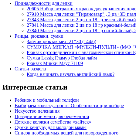
Принадлежности для лепки
20605 Набор витражных красок для украшения подел
27910 Масса для лепки "Тиранозавр" , 3 цв+3D пазл,
27843 Масса для лепки 2 цв по 18 гр зеленый-белый
27841 Масса для лепки 2 цв по 18 гр красный-белый
27840 Масса для лепки 2 цв по 18 гр синий-белый, 
Ранцы, рюкзаки, сумки
Зайчик рюкзак мех. 21*30 (144/6)
СУМОЧКА МЯГКАЯ «МУЛЬТИ-ПУЛЬТИ» (М/Ф "WIN
Рюкзак ортопедический с анатомической спинкой 
Сумка Lassig Гламур Глобал лайм
Рюкзак Микки-Маус 71109
Статьи раздела
Когда начинать изучать английский язык?
Интересные статьи
Ребенок и мобильный телефон
Выбираем коляску-трость. Особенности при выборе
Искусство пеленания
Праздничное меню для беременной
Детские коляски семейства «хайтек»
Сумки кенгуру для молодой мамы
Список необходимых вещей для новорожденного