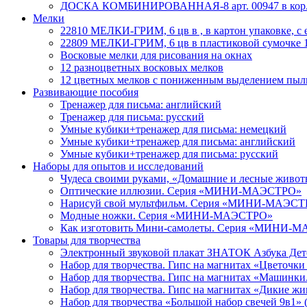
ДОСКА КОМБИНИРОВАННАЯ-8 арт. 00947 в кор
Мелки
22810 МЕЛКИ-ГРИМ, 6 цв в , в картон упаковке, с 
22809 МЕЛКИ-ГРИМ, 6 цв в пластиковой сумочке 1
Восковые мелки для рисования на окнах
12 разноцветных восковых мелков
12 цветных мелков с пониженным выделением пыл
Развивающие пособия
Тренажер для письма: английский
Тренажер для письма: русский
Умные кубики+тренажер для письма: немецкий
Умные кубики+тренажер для письма: английский
Умные кубики+тренажер для письма: русский
Наборы для опытов и исследований
Чудеса своими руками, «Домашние и лесные живо
Оптические иллюзии. Серия «МИНИ-МАЭСТРО»
Нарисуй свой мультфильм. Серия «МИНИ-МАЭС
Модные ножки. Серия «МИНИ-МАЭСТРО»
Как изготовить Мини-самолеты. Серия «МИНИ-
Товары для творчества
Электронный звуковой плакат ЗНАТОК Азбука Детс
Набор для творчества. Гипс на магнитах «Цветочк
Набор для творчества. Гипс на магнитах «Машинки
Набор для творчества. Гипс на магнитах «Дикие 
Набор для творчества «Большой набор свечей 9в1» 