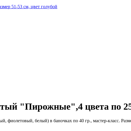
мер 51-53 см, цвет голубой
ый "Пирожные",4 цвета по 25 
й, фиолетовый, белый) в баночках по 40 гр., мастер-класс. Разме