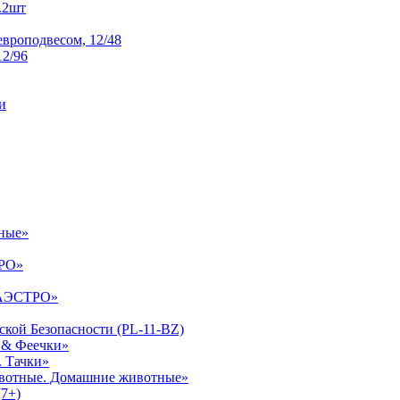
.2шт
европодвесом, 12/48
2/96
и
тные»
ТРО»
МАЭСТРО»
кой Безопасности (PL-11-BZ)
и & Феечки»
. Тачки»
животные. Домашние животные»
(7+)