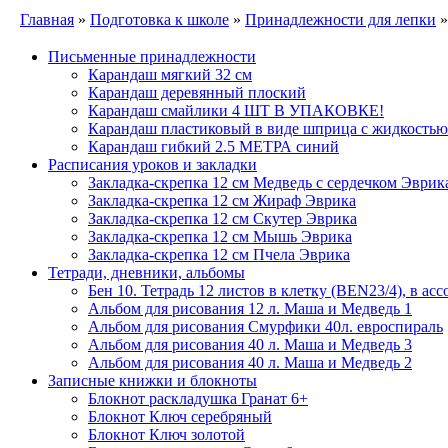
Главная
»
Подготовка к школе
»
Принадлежности для лепки
»
Письменные принадлежности
Карандаш мягкий 32 см
Карандаш деревянный плоский
Карандаш смайлики 4 ШТ В УПАКОВКЕ!
Карандаш пластиковый в виде шприца с жидкостью
Карандаш гибкий 2.5 МЕТРА синий
Расписания уроков и закладки
Закладка-скрепка 12 см Медведь с сердечком Эврик
Закладка-скрепка 12 см Жираф Эврика
Закладка-скрепка 12 см Скутер Эврика
Закладка-скрепка 12 см Мышь Эврика
Закладка-скрепка 12 см Пчела Эврика
Тетради, дневники, альбомы
Бен 10. Тетрадь 12 листов в клетку (BEN23/4), в ас
Альбом для рисования 12 л. Маша и Медведь 1
Альбом для рисования Смурфики 40л. евроспираль
Альбом для рисования 40 л. Маша и Медведь 3
Альбом для рисования 40 л. Маша и Медведь 2
Записные книжки и блокноты
Блокнот раскладушка Гранат 6+
Блокнот Ключ серебряный
Блокнот Ключ золотой