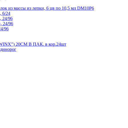
ок из массы из лепки, 6 цв по 10,5 мл DM10P6
 6/24
, 24/96
, 24/96
24/96
X") 20СМ В ПАК. в кор.24шт
Единорог