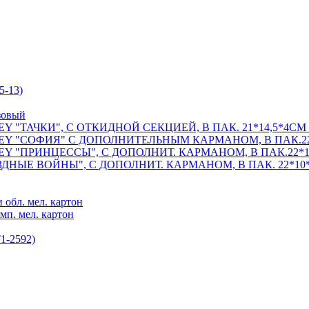
5-13)
озовый
"ТАЧКИ", С ОТКИДНОЙ СЕКЦИЕЙ, В ПАК. 21*14,5*4СМ в
Y "СОФИЯ" С ДОПОЛНИТЕЛЬНЫМ КАРМАНОМ, В ПАК.22*1
 "ПРИНЦЕССЫ", С ДОПОЛНИТ. КАРМАНОМ, В ПАК.22*10*
НЫЕ ВОЙНЫ", С ДОПОЛНИТ. КАРМАНОМ, В ПАК. 22*10*6
 обл. мел. картон
мп. мел. картон
1-2592)