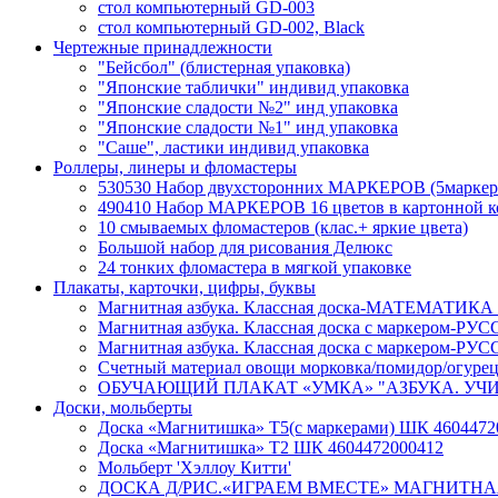
стол компьютерный GD-003
стол компьютерный GD-002, Black
Чертежные принадлежности
"Бейсбол" (блистерная упаковка)
"Японские таблички" индивид упаковка
"Японские сладости №2" инд упаковка
"Японские сладости №1" инд упаковка
"Саше", ластики индивид упаковка
Роллеры, линеры и фломастеры
530530 Набор двухсторонних МАРКЕРОВ (5маркеров,
490410 Набор МАРКЕРОВ 16 цветов в картонной ко
10 смываемых фломастеров (клас.+ яркие цвета)
Большой набор для рисования Делюкс
24 тонких фломастера в мягкой упаковке
Плакаты, карточки, цифры, буквы
Магнитная азбука. Классная доска-МАТЕМАТИКА 6
Магнитная азбука. Классная доска с маркером-Р
Магнитная азбука. Классная доска с маркером-РУ
Счетный материал овощи морковка/помидор/огурец
ОБУЧАЮЩИЙ ПЛАКАТ «УМКА» "АЗБУКА. УЧИМ 
Доски, мольберты
Доска «Магнитишка» Т5(с маркерами) ШК 4604472
Доска «Магнитишка» Т2 ШК 4604472000412
Мольберт 'Хэллоу Китти'
ДОСКА Д/РИС.«ИГРАЕМ ВМЕСТЕ» МАГНИТНАЯ С