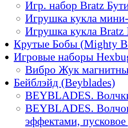
Игр. набор Bratz Бут
Игрушка кукла мини-
Игрушка кукла Bratz
Крутые Бобы (Mighty B
Игровые наборы Hexbu
Вибро Жук магнитны
Бейблэйд (Beyblades)
BEYBLADES. Волчки 
BEYBLADES. Волчок 
эффектами, пусковое