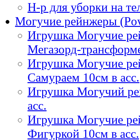
Н-р для уборки на те
Могучие рейнжеры (Pow
Игрушка Могучие р
Мегазорд-трансформ
Игрушка Могучие ре
Самураем 10см в асс.
Игрушка Могучий рей
асс.
Игрушка Могучие ре
Фигуркой 10см в асс.