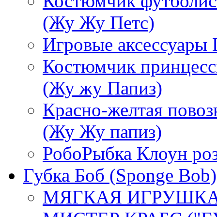
Костюмчик футболист
(Жу Жу Петс)
Игровые аксессуары 
Костюмчик принцессы
(Жу жу Папиз)
Красно-желтая повозк
(Жу Жу папиз)
РобоРыбка Клоун ро
Губка Боб (Sponge Bob)
МЯГКАЯ ИГРУШКА