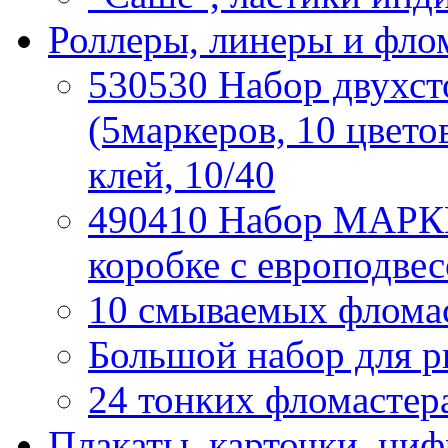
Роллеры, линеры и фло
530530 Набор двух
(5маркеров, 10 цвето
клей, 10/40
490410 Набор МАРКЕ
коробке с европодвес
10 смываемых фломаст
Большой набор для р
24 тонких фломастера
Плакаты, карточки, ци