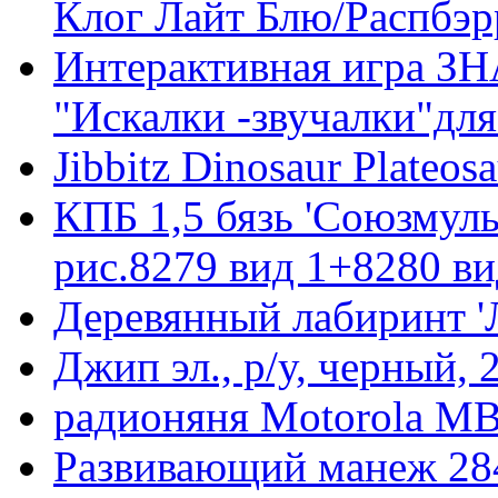
Клог Лайт Блю/Распбэр
Интерактивная игра З
"Искалки -звучалки"дл
Jibbitz Dinosaur Plateos
КПБ 1,5 бязь 'Союзмул
рис.8279 вид 1+8280 ви
Деревянный лабиринт '
Джип эл., р/у, черный
радионяня Motorola MB
Развивающий манеж 284