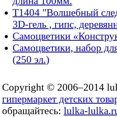
длина 100мм.
T1404 "Волшебный след
3D-гель , гипс, деревянна
Самоцветики «Констру
Самоцветики, набор для
(250 эл.)
Copyright © 2006–2014 lul
гипермаркет детских това
обращайтесь:
lulka-lulka.