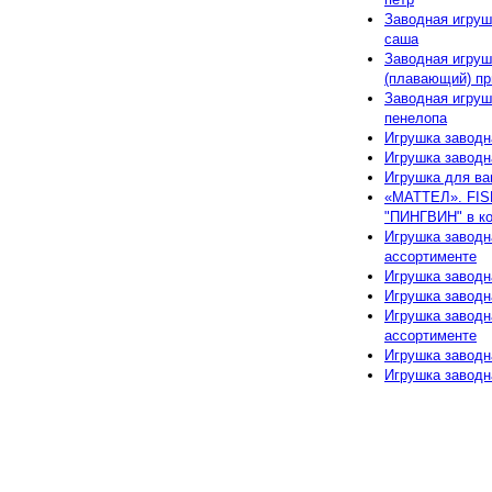
Заводная игруш
саша
Заводная игруш
(плавающий) п
Заводная игруш
пенелопа
Игрушка заводн
Игрушка заводна
Игрушка для ва
«МАТТЕЛ». FI
"ПИНГВИН" в ко
Игрушка заводн
ассортименте
Игрушка заводн
Игрушка заводн
Игрушка заводн
ассортименте
Игрушка заводн
Игрушка заводн