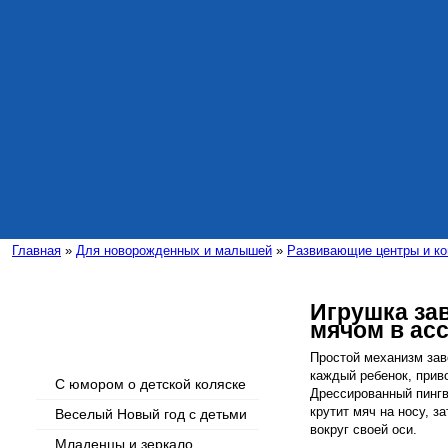
Главная
»
Для новорожденных и малышей
»
Развивающие центры и ко
Игрушка за
мячом в ас
Интересные статьи
Простой механизм зав
каждый ребенок, прив
С юмором о детской коляске
Дрессированный пингв
крутит мяч на носу, з
Веселый Новый год с детьми
вокруг своей оси.
Младенцы и зеркало