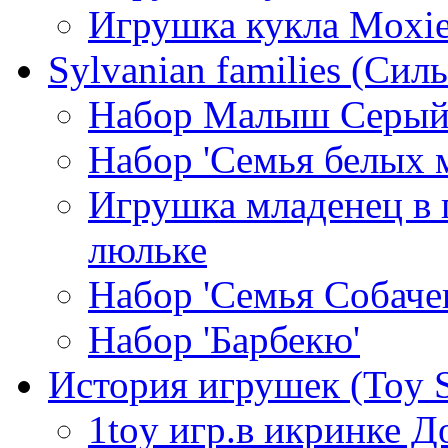
Игрушка кукла Moxi
Sylvanian families (Си
Набор Малыш Серый
Набор 'Семья белых 
Игрушка младенец в 
люльке
Набор 'Семья Собаче
Набор 'Барбекю'
История игрушек (Toy S
1toy игр.в икринке