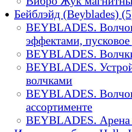
Вибро Жук магнитны
Бейблэйд (Beyblades)
(5
BEYBLADES. Волчок 
эффектами, пусковое
BEYBLADES. Волчки 
BEYBLADES. Устройс
волчками
BEYBLADES. Волчок 
ассортименте
BEYBLADES. Арена