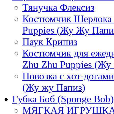
Тянучка Флексиз
Костюмчик Шерлока 
Puppies (Жу Жу Папи
Паук Крипиз
Костюмчик для ежедн
Zhu Zhu Puppies (Жу
Повозка с хот-догами
(Жу жу Папиз)
Губка Боб (Sponge Bob)
МЯГКАЯ ИГРУШКА