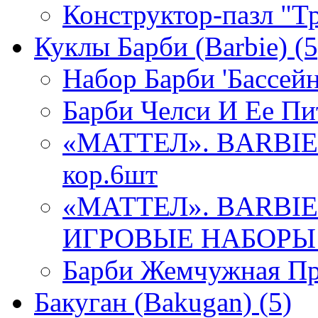
Конструктор-пазл "Т
Куклы Барби (Barbie)
(5
Набор Барби 'Бассейн
Барби Челси И Ее П
«МАТТЕЛ». BARBI
кор.6шт
«МАТТЕЛ». BARBIE
ИГРОВЫЕ НАБОРЫ В
Барби Жемчужная Пр
Бакуган (Bakugan)
(5)