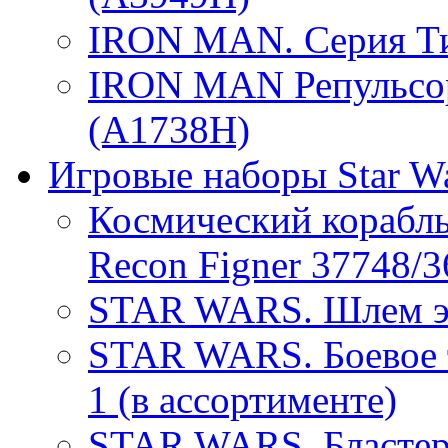
IRON MAN. Серия Ти
IRON MAN Репульсор
(A1738H)
Игровые наборы Star W
Космический кораб
Recon Figner 37748/
STAR WARS. Шлем эл
STAR WARS. Боевое т
1 (в ассортименте)
STAR WARS. Бластер 