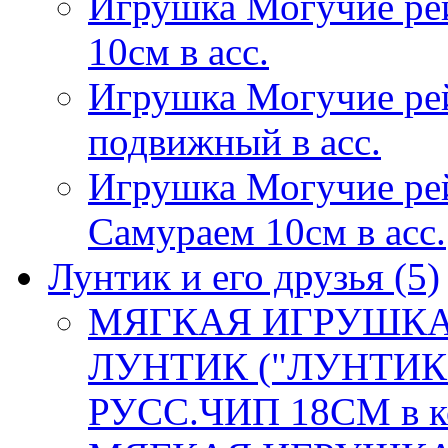
Игрушка Могучие ре
10см в асс.
Игрушка Могучие ре
подвижный в асс.
Игрушка Могучие ре
Самураем 10см в асс.
Лунтик и его друзья
(5)
МЯГКАЯ ИГРУШКА
ЛУНТИК ("ЛУНТИК 
РУСС.ЧИП 18СМ в к