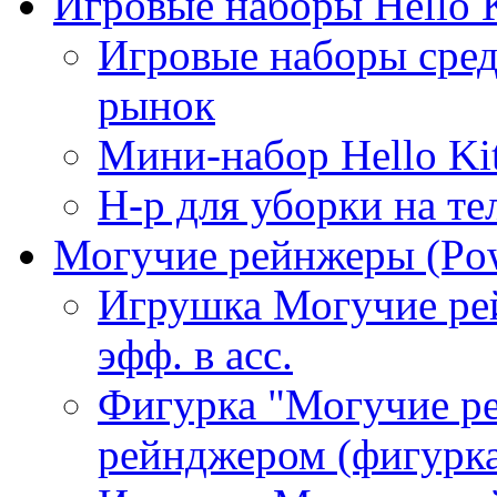
Игровые наборы Hello K
Игровые наборы сре
рынок
Мини-набор Hello Ki
Н-р для уборки на те
Могучие рейнжеры (Pow
Игрушка Могучие рей
эфф. в асс.
Фигурка "Могучие р
рейнджером (фигурка