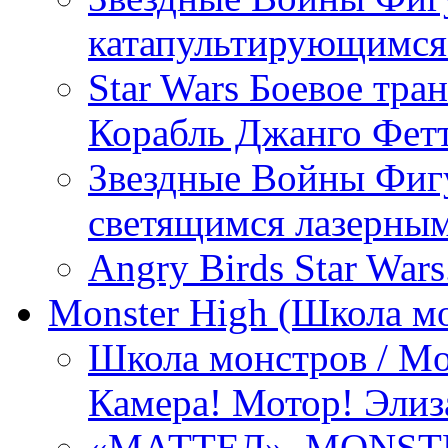
катапультирующимся
Star Wars Боевое тра
Корабль Джанго Фетт
Звездные Войны Фиг
светящимся лазерны
Angry Birds Star War
Monster High (Школа м
Школа монстров / Mo
Камера! Мотор! Элиз
«МАТТЕЛ». MONST