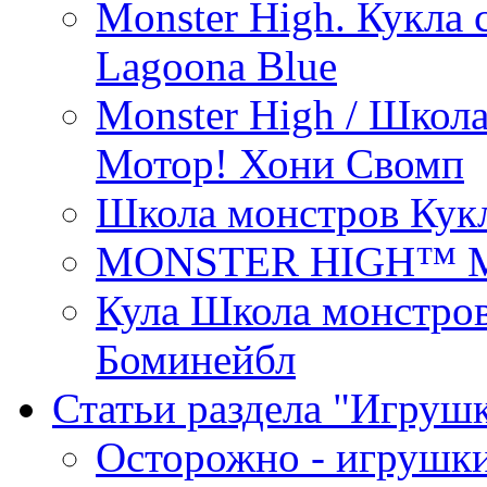
Monster High. Кукла
Lagoona Blue
Monster High / Школ
Мотор! Хони Свомп
Школа монстров Кук
MONSTER HIGH™ М
Кула Школа монстро
Боминейбл
Статьи раздела "Игрушк
Осторожно - игрушк