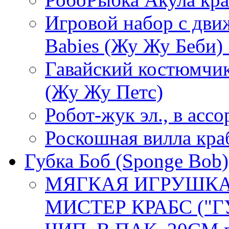
Игровой набор с дв
Babies (Жу Жу Беби)
Гавайский костюмчик
(Жу Жу Петс)
Робот-жук эл., в асс
Роскошная вилла кра
Губка Боб (Sponge Bob)
МЯГКАЯ ИГРУШКА
МИСТЕР КРАБС ("Г