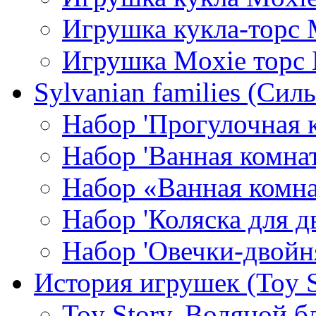
Игрушка кукла-торс 
Игрушка Moxie торс
Sylvanian families (Си
Набор 'Прогулочная к
Набор 'Ванная комнат
Набор «Ванная комна
Набор 'Коляска для д
Набор 'Овечки-двойн
История игрушек (Toy S
Toy Story. Водяной б