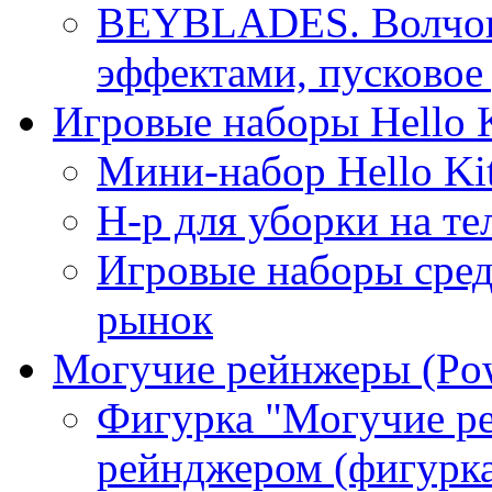
BEYBLADES. Волчок 
эффектами, пусковое
Игровые наборы Hello K
Мини-набор Hello Ki
Н-р для уборки на те
Игровые наборы сре
рынок
Могучие рейнжеры (Pow
Фигурка "Могучие р
рейнджером (фигурка