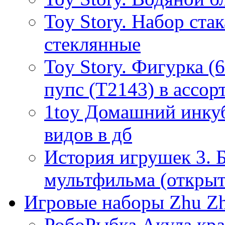
Toy Story. Набор ста
стеклянные
Toy Story. Фигурка (
пупс (T2143) в ассор
1toy Домашний инкуб
видов в дб
История игрушек 3. 
мультфильма (открыт
Игровые наборы Zhu Zh
РобоРыбка Акула кра