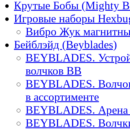
Крутые Бобы (Mighty B
Игровые наборы Hexbu
Вибро Жук магнитны
Бейблэйд (Beyblades)
BEYBLADES. Устройс
волчков BB
BEYBLADES. Волчок 
в ассортименте
BEYBLADES. Арена
BEYBLADES. Волчки 