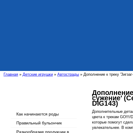
Главная
»
Детские игрушки
»
Автострады
» Дополнение к треку 'Зигзаг
Дополнение 
сужение' (С
Интересные статьи
DIG143)
Дополнительные детал
Как начинаются роды
цвета к трекам GO!!!/
которые помогут сдел
Правильный бульончик
увлекательнее. В комп
Разнообразие продукции в