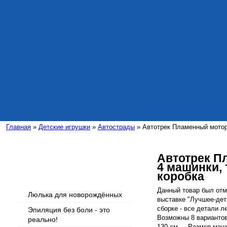
Главная
»
Детские игрушки
»
Автострады
» Автотрек Пламенный мотор,
Автотрек П
4 машинки, 
Интересные статьи
коробка
Данный товар был отм
Люлька для новорождённых
выставке "Лучшее-детя
сборке - все детали ле
Эпиляция без боли - это
Возможны 8 вариантов 
реально!
130 см . - Размер маши