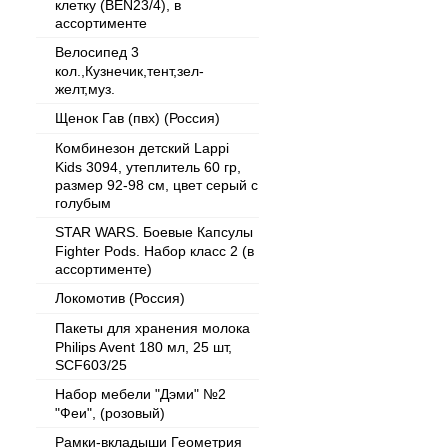
клетку (BEN23/4), в
ассортименте
Велосипед 3
кол.,Кузнечик,тент,зел-
желт,муз.
Щенок Гав (пвх) (Россия)
Комбинезон детский Lappi
Kids 3094, утеплитель 60 гр,
размер 92-98 см, цвет серый с
голубым
STAR WARS. Боевые Капсулы
Fighter Pods. Набор класс 2 (в
ассортименте)
Локомотив (Россия)
Пакеты для хранения молока
Philips Avent 180 мл, 25 шт,
SCF603/25
Набор мебели "Дэми" №2
"Феи", (розовый)
Рамки-вкладыши Геометрия