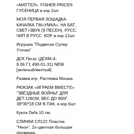
«МАТТЕЛ». FISHER-PRICE®
ГУСЕНИЦА в кор.2шт
МОЯ ПЕРВАЯ ЛОШАДКА-
КАЧАЛКА ТМ«УМКА», НА БАТ.,
СВЕТ+ЗВУК (9 ПЕСЕН), РУСС.
ЧИП В РУСС. КОР. в кор.12шт
Игрушка "Подвеска Супер
Уточка"
ДСК Пегас (ДСКМ-4-
8.06.Г1.490-01-31) NEW
[зеленый/желтый]
Развив.игр. Растяжка Мишка
РЮКЗАК «ИГРАЕМ ВМЕСТЕ»
"ЗВЁЗДНЫЕ ВОЙНЫ" ДЛЯ
ДЕТ.128СМ, ВЕС ДО 900Г.
38*30*18 СМ В ПАК. в кор.6шт
Кукла Defa 10 см,
СЛИНКИ СЛ122 Пластик
"Неон", 2х-цветная большая
пружинка