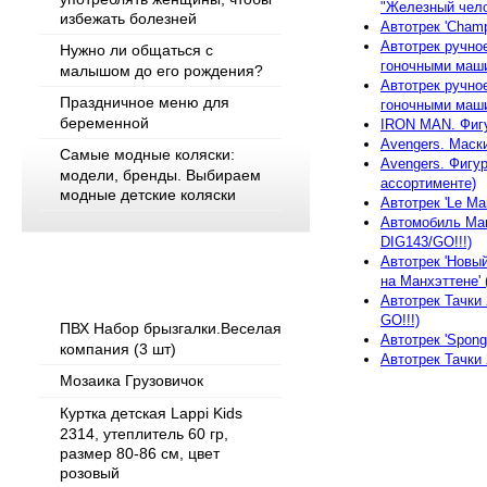
"Железный челов
избежать болезней
Автотрек 'Champ
Автотрек ручное
Нужно ли общаться с
гоночными маши
малышом до его рождения?
Автотрек ручное
Праздничное меню для
гоночными маши
беременной
IRON MAN. Фигу
Avengers. Маск
Самые модные коляски:
Avengers. Фигур
модели, бренды. Выбираем
ассортименте)
модные детские коляски
Автотрек 'Le Man
Автомобиль Marv
DIG143/GO!!!)
Автотрек 'Новый
Популярные товары
на Манхэттене' 
Автотрек Тачки 
GO!!!)
ПВХ Набор брызгалки.Веселая
Автотрек 'Spong
компания (3 шт)
Автотрек Тачки 2
Мозаика Грузовичок
Куртка детская Lappi Kids
2314, утеплитель 60 гр,
размер 80-86 см, цвет
розовый