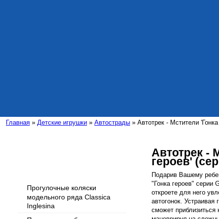
Главная
»
Детские игрушки
»
Автострады
» Автотрек - Мстители 'Гонка 
Автотрек - 
героев' (сер
Интересные статьи
Подарив Вашему ребен
"Гонка героев" серии 
Прогулочные коляски
откроете для него ув
модельного ряда Classica
автогонок. Устраивая 
Inglesina
сможет приблизиться 
маневрируя на сложны