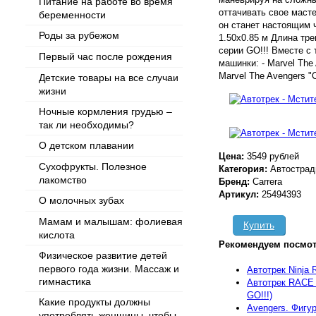
Питание на работе во время
оттачивать свое маст
беременности
он станет настоящим 
Роды за рубежом
1.50х0.85 м Длина тре
серии GO!!! Вместе с 
Первый час после рождения
машинки: - Marvel The 
Marvel The Avengers "C
Детские товары на все случаи
жизни
Ночные кормления грудью –
так ли необходимы?
О детском плавании
Цена:
3549 рублей
Сухофрукты. Полезное
Категория:
Автостра
лакомство
Бренд:
Carrera
Артикул:
25494393
О молочных зубах
Мамам и малышам: фолиевая
Купить
кислота
Рекомендуем посмот
Физическое развитие детей
первого года жизни. Массаж и
Автотрек Ninja 
гимнастика
Автотрек RAC
GO!!!)
Какие продукты должны
Avengers. Фигу
употреблять женщины, чтобы