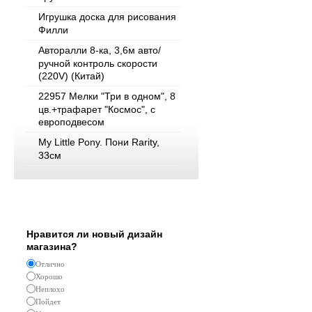
Игрушка доска для рисования
Филли
Авторалли 8-ка, 3,6м авто/
ручной контроль скорости
(220V) (Китай)
22957 Мелки "Три в одном", 8
цв.+трафарет "Космос", с
европодвесом
My Little Pony. Пони Rarity,
33см
Опрос
Нравится ли новый дизайн
магазина?
Отлично
Хорошо
Неплохо
Пойдет