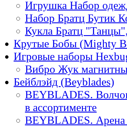
Игрушка Набор одеж
Набор Братц Бутик 
Кукла Братц "Танцы"
Крутые Бобы (Mighty B
Игровые наборы Hexbu
Вибро Жук магнитны
Бейблэйд (Beyblades)
BEYBLADES. Волчок 
в ассортименте
BEYBLADES. Арена