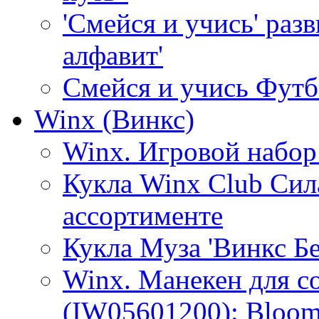
'Смейся и учись' раз
алфавит'
Смейся и учись Фут
Winx (Винкс)
Winx. Игровой набор
Кукла Winx Club Сил
ассортименте
Кукла Муза 'Винкс Бе
Winx. Манекен для с
(IW05601200): Bloo