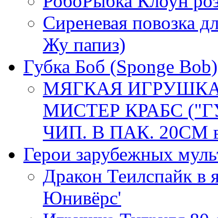
РобоРыбка Клоун ро
Сиреневая повозка дл
Жу папиз)
Губка Боб (Sponge Bob)
МЯГКАЯ ИГРУШКА
МИСТЕР КРАБС ("Г
ЧИП. В ПАК. 20СМ в
Герои зарубежных мул
Дракон Теилспайк в 
Юнивёрс'