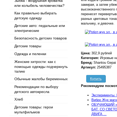
Зыбка - воздушная кроватка
замирая, а затем убе
или колыбель человечества?
высококачественного 
Как правильно выбирать
перенесет перевертыв
детскую одежду
разных цветовых тонах
мальчику, и девочке.
Детские авто: педальные или
электрические
Безопасность детских товаров
Детские товары
Цена:
302,9 рублей
Одежда и пеленки
Категория:
Игровые н
Женские хитрости: как с
Бренд:
Shantou Gepai
помощью одежды подчеркнуть
Артикул:
25495387
талию
Купить
Обычные жалобы беременных
Рекомендуем посмот
Рекомендации по выбору
детского автокресла
Эксперименты. 
Хлеб
Вибро Жук магн
ОБУЧАЮЩИЙ «
Детские товары: герои
БАТ. СО СВЕТ
мультфильмов
ДВИГА ...