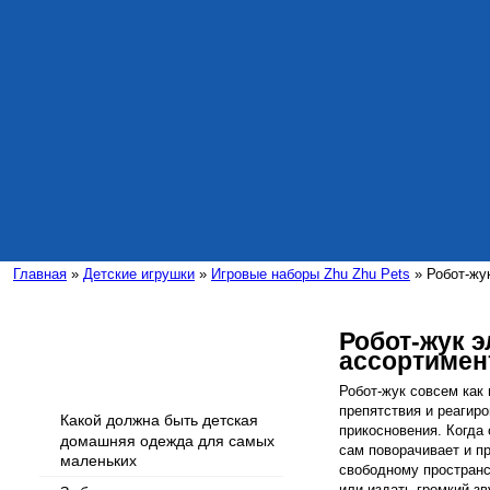
Главная
»
Детские игрушки
»
Игровые наборы Zhu Zhu Pets
» Робот-жук
Робот-жук эл
ассортимен
Интересные статьи
Робот-жук совсем как
препятствия и реагиро
Какой должна быть детская
прикосновения. Когда 
домашняя одежда для самых
сам поворачивает и п
маленьких
свободному пространс
или издать громкий зв