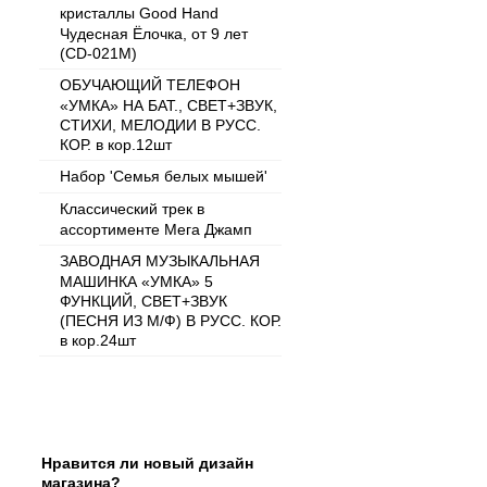
кристаллы Good Hand
Чудесная Ёлочка, от 9 лет
(CD-021M)
ОБУЧАЮЩИЙ ТЕЛЕФОН
«УМКА» НА БАТ., СВЕТ+ЗВУК,
СТИХИ, МЕЛОДИИ В РУСС.
КОР. в кор.12шт
Набор 'Семья белых мышей'
Классический трек в
ассортименте Мега Джамп
ЗАВОДНАЯ МУЗЫКАЛЬНАЯ
МАШИНКА «УМКА» 5
ФУНКЦИЙ, СВЕТ+ЗВУК
(ПЕСНЯ ИЗ М/Ф) В РУСС. КОР.
в кор.24шт
Опрос
Нравится ли новый дизайн
магазина?