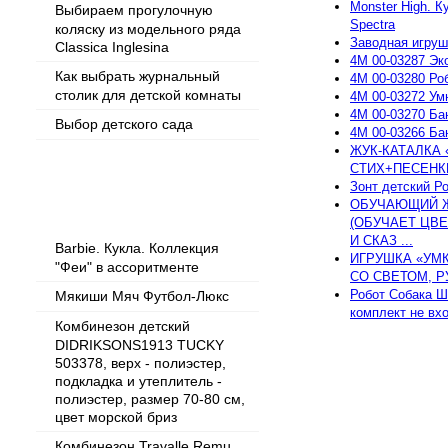
Monster High. К
Выбираем прогулочную
Spectra
коляску из модельного ряда
Заводная игру
Classica Inglesina
4M 00-03287 Эк
Как выбрать журнальный
4M 00-03280 Ро
столик для детской комнаты
4M 00-03272 Ум
4M 00-03270 Ба
Выбор детского сада
4M 00-03266 Ба
ЖУК-КАТАЛКА 
СТИХ+ПЕСЕНКИ 
Зонт детский Р
Популярные товары
ОБУЧАЮЩИЙ Ж
(ОБУЧАЕТ ЦВЕ
И СКАЗ ...
Barbie. Кукла. Коллекция
ИГРУШКА «УМК
"Феи" в ассоритменте
СО СВЕТОМ, РУ
Робот Собака Ш
Мякиши Мяч Футбол-Люкс
комплект не вхо
Комбинезон детский
DIDRIKSONS1913 TUCKY
503378, верх - полиэстер,
подкладка и утеплитель -
полиэстер, размер 70-80 см,
цвет морской бриз
Комбинезон Travalle Remu