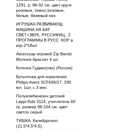
1291, р. 86-92 см, цвет круги:
розовые, темно розовые,
белые, бежевый низ
ИГРУШКА РАЗВИВАЮЩ.
МАШИНА НА БАТ.
СВЕТ+ЗВУК, РУССИФИЦ., 2
ПРОГРАММЫ В РУСС. КОР. в
кор.2*18шт
Аксессуар игровой Zip Bandz
Mолния-браслет 4 шт.
Котенок Гудвин(пвх) (Россия)
Бутылочка для кормления
Philips Avent SCF696/17, 330
мл, 1шт, с 3 мес
Полукомбинезон детский
Lappi Kids 3114, утеплитель 60
гр, размер 98-104 см, цвет
светло серый
ТИШКА. Калейдоскоп
(21,5*4,5*4,5)