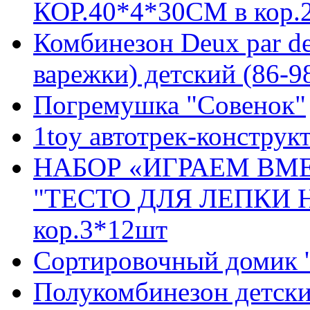
КОР.40*4*30СМ в кор.
Комбинезон Deux par de
варежки) детский (86-9
Погремушка "Совенок"
1toy автотрек-конструк
НАБОР «ИГРАЕМ ВМ
"ТЕСТО ДЛЯ ЛЕПКИ НЕ
кор.3*12шт
Сортировочный домик '
Полукомбинезон детский