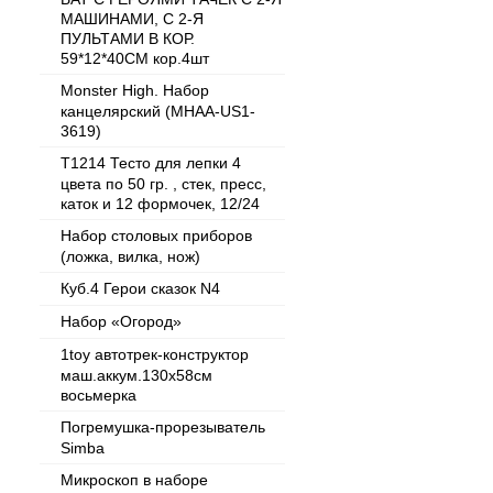
МАШИНАМИ, С 2-Я
ПУЛЬТАМИ В КОР.
59*12*40СМ кор.4шт
Monster High. Набор
канцелярский (MHAA-US1-
3619)
T1214 Тесто для лепки 4
цвета по 50 гр. , стек, пресс,
каток и 12 формочек, 12/24
Набор столовых приборов
(ложка, вилка, нож)
Куб.4 Герои сказок N4
Набор «Огород»
1toy автотрек-конструктор
маш.аккум.130х58см
восьмерка
Погремушка-прорезыватель
Simba
Микроскоп в наборе