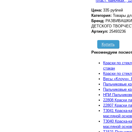
Цена:
335 рублей
Категория:
Товары дл
Бренд:
РАЗВИВАШКИ 
ДЕТСКОГО ТВОРЧЕС
Артикул:
25493236
Купить
Рекомендуем посмот
Краски по стек
стакан
Краски по стекл
Весы «Клоун». 
Пальчиковые кр
Пальчиковые кр
НПИ Пальчиков
22808 Краски па
22807 Краски па
T3041 Краска-к
масляной основе
T3040 Краска-к
масляной основе
T1521 Пальчико