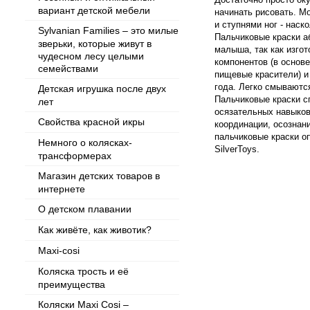
вариант детской мебели
начинать рисовать. М
и ступнями ног - наск
Sylvanian Families – это милые
Пальчиковые краски 
зверьки, которые живут в
малыша, так как изго
чудесном лесу целыми
компонентов (в основе
семействами
пищевые красители) и
года. Легко смываютс
Детская игрушка после двух
Пальчиковые краски с
лет
осязательных навыков
Свойства красной икры
координации, осознан
пальчиковые краски о
Немного о колясках-
SilverToys.
трансформерах
Магазин детских товаров в
интернете
О детском плавании
Как живёте, как животик?
Maxi-cosi
Коляска трость и её
преимущества
Коляски Maxi Cosi –