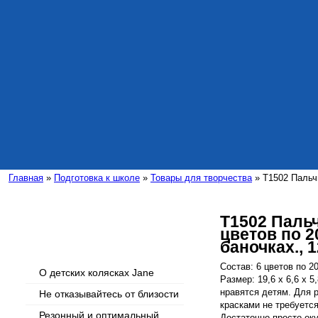
Главная
»
Подготовка к школе
»
Товары для творчества
» T1502 Пальчи
T1502 Паль
цветов по 2
Интересные статьи
баночках., 1
Состав: 6 цветов по 2
О детских колясках Jane
Размер: 19,6 х 6,6 х 
нравятся детям. Для 
Не отказывайтесь от близости
красками не требуется
Резонный и оптимальный
Достаточно просто оку