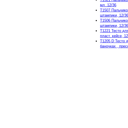
мл..12/36
T1507 Пальчиков
штампики, 12/3
T1506 Пальчиков
штампики, 12/3
T1221 Тесто для
пласт. кейсе, 12
T1205 D Тесто д
баночках , пресс
Copyright © 2006–2014 lulka-
товаров
По всем вопросам 
Интернет-сайт lulka-lulka.
характер и ни при каких ус