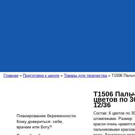
Главная
»
Подготовка к школе
»
Товары для творчества
» T1506 Пальчи
T1506 Паль
цветов по 3
Интересные статьи
12/36
Состав: 6 цветов по 3
Планирование беременности.
штампиками. Размер: 7
Кому довериться: себе,
краски очень нравятс
врачам или Богу?
пальчиковыми красками
вода. Достаточно прос