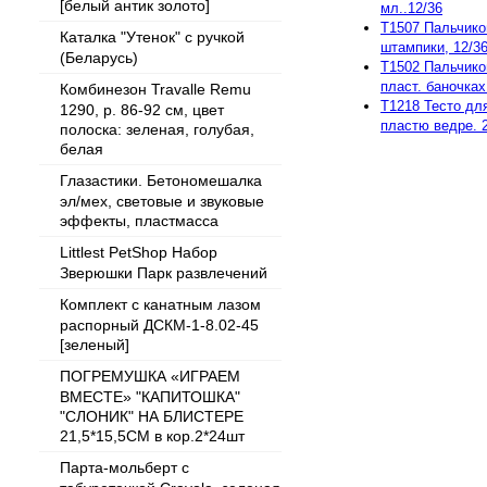
[белый антик золото]
мл..12/36
T1507 Пальчиков
Каталка "Утенок" с ручкой
штампики, 12/3
(Беларусь)
T1502 Пальчико
пласт. баночках
Комбинезон Travalle Remu
T1218 Тесто дл
1290, р. 86-92 см, цвет
пластю ведре. 
полоска: зеленая, голубая,
белая
Глазастики. Бетономешалка
эл/мех, световые и звуковые
эффекты, пластмасса
Littlest PetShop Набор
Зверюшки Парк развлечений
Комплект с канатным лазом
распорный ДСКМ-1-8.02-45
[зеленый]
ПОГРЕМУШКА «ИГРАЕМ
ВМЕСТЕ» "КАПИТОШКА"
"СЛОНИК" НА БЛИСТЕРЕ
21,5*15,5СМ в кор.2*24шт
Парта-мольберт с