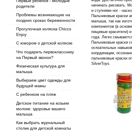
Первый ребенок - молодые
начинать рисовать. М
родители
и ступнями ног - наск
Проблемы возникающие на
Пальчиковые краски 
поздних сроках беременности
малыша, так как изго
компонентов (в основе
Прогулочная коляска Chicco
пищевые красители) и
Enjoy
года. Легко смываютс
Пальчиковые краски с
С юмором о детской коляске
осязательных навыков
Что подарить первокласснику
координации, осознан
на Первый звонок?
пальчиковые краски о
SilverToys.
Физическая культура для
малыша
Выбираем цвет одежды для
будущей мамы
С ребенком на пляж
Детское питание на козьем
молоке: здоровье вашего
малыша
Как выбрать журнальный
столик для детской комнаты