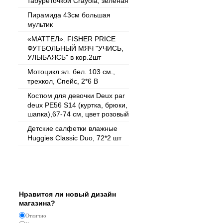
табуреточкой Crayola, зеленая
Пирамида 43см большая
мультик
«МАТТЕЛ». FISHER PRICE
ФУТБОЛЬНЫЙ МЯЧ "УЧИСЬ,
УЛЫБАЯСЬ" в кор.2шт
Мотоцикл эл. бел. 103 см.,
трехкол, Спейс, 2*6 В
Костюм для девочки Deux par
deux PE56 S14 (куртка, брюки,
шапка),67-74 см, цвет розовый
Детские салфетки влажные
Huggies Classic Duo, 72*2 шт
Опрос
Нравится ли новый дизайн
магазина?
Отлично