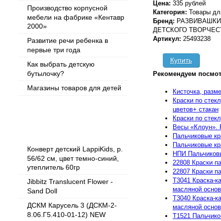
Цена:
335 рублей
Производство корпусной
Категория:
Товары дл
мебели на фабрике «Кентавр
Бренд:
РАЗВИВАШКИ 
2000»
ДЕТСКОГО ТВОРЧЕС
Артикул:
25493238
Развитие речи ребенка в
первые три года
Купить
Как выбрать детскую
бутылочку?
Рекомендуем посмот
Магазины товаров для детей
Кисточка, разме
Краски по стек
цветов+ стакан
Краски по стекл
Популярные товары
Весы «Клоун». 
Пальчиковые кр
Пальчиковые кр
Конверт детский LappiKids, р.
НПИ Пальчиков
56/62 см, цвет темно-синий,
22808 Краски па
утеплитель 60гр
22807 Краски па
T3041 Краска-к
Jibbitz Translucent Flower -
масляной основе
Sand Doll
T3040 Краска-к
ДСКМ Карусель 3 (ДСКМ-2-
масляной основе
8.06.Г5.410-01-12) NEW
T1521 Пальчико