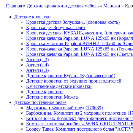
Главная
»
Детские кроватки и детская мебель
»
Манежи
» Кро
Детские кроватки
Кроватка детская Золушка-1, (слоновая кость)
Кроватка дет.Золушка-1 орех
Кроватка детская, КУБАНЬ, маятник, (поперечн. кач.
Кроватка-качалка Papaloni LUNA 125х65 нк (Коралл
Кроватка-маятник Papaloni ВИННИ 120х60 нк (Орех
Кроватка-качалка Papaloni LUNA 125х65 нк (Гоголь
Кроватка-качалка Papaloni LUNA 125х65 нк (Светлы
Антел (а.3)
Антел (а.4)
Антел (а.3)
Детские кроватки Кубань (Кубаньлесстрой)
Детские кроватки от ведущих производителей
Качественные детские кроватки
Детские кроватки
Детские кроватки Можга
Детское постельное белье
Мадагаскар. Флисовый плед (179639)
Барбоскины. Комплект из 2 махровых полотенец (1
Кот в сапогах. Комплект двустороннего постельного 
Комплект постельного белья WINX GROUP NAT
Looney Tunes. Комплект постельного белья "ACTIV