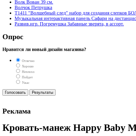
Волк Вован 39 см.
Волчок Петрушка
T1411 "Волшебный след" набор для создания слепков Б
Музыкальная интерактивная панель Сафари на дистанци
Развив.игр. Погремушка Забавные зверята, в ассорт.
Опрос
Нравится ли новый дизайн магазина?
Отлично
Хорошо
Неплохо
Пойдет
Ужас
Реклама
Кровать-манеж Happy Baby Mar