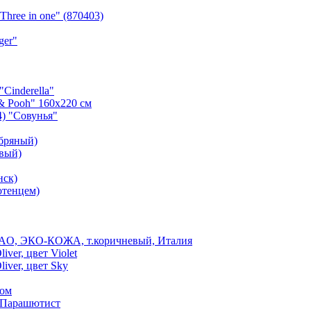
hree in one" (870403)
ger"
"Cinderella"
 & Pooh" 160х220 см
) "Совунья"
ебряный)
овый)
нск)
отенцем)
CAO, ЭКО-КОЖА, т.коричневый, Италия
ver, цвет Violet
iver, цвет Sky
пом
й Парашютист