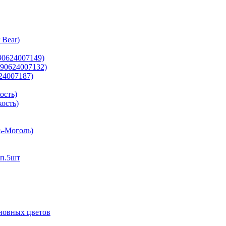
 Bear)
90624007149)
690624007132)
24007187)
ость)
ость)
ь-Моголь)
п.5шт
сновных цветов