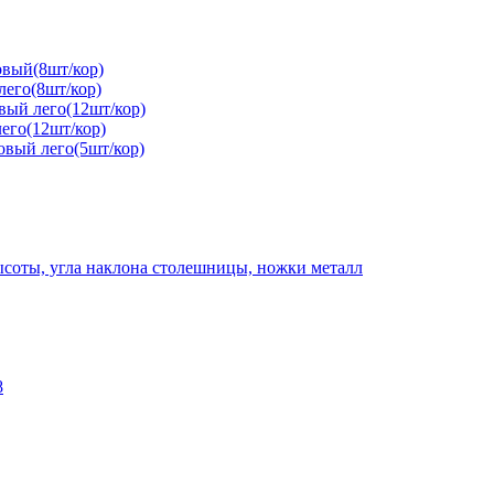
овый(8шт/кор)
лего(8шт/кор)
вый лего(12шт/кор)
его(12шт/кор)
овый лего(5шт/кор)
высоты, угла наклона столешницы, ножки металл
8