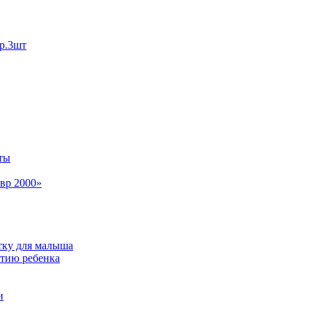
р.3шт
ты
вр 2000»
тку для малыша
итию ребенка
и