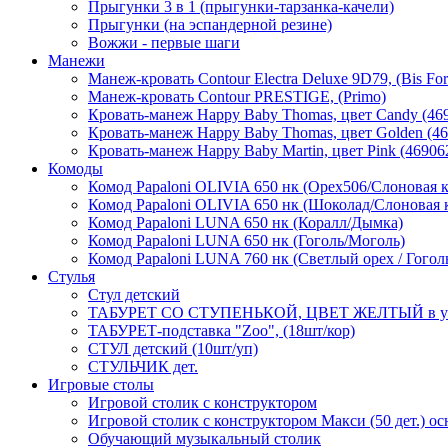
Прыгунки 3 в 1 (прыгунки-тарзанка-качели)
Прыгунки (на эспандерной резине)
Вожжи - первые шаги
Манежи
Манеж-кровать Contour Electra Deluxe 9D79, (Bis For
Манеж-кровать Contour PRESTIGE, (Primo)
Кровать-манеж Happy Baby Thomas, цвет Candy (46
Кровать-манеж Happy Baby Thomas, цвет Golden (4
Кровать-манеж Happy Baby Martin, цвет Pink (46906
Комоды
Комод Papaloni OLIVIA 650 нк (Орех506/Слоновая к
Комод Papaloni OLIVIA 650 нк (Шоколад/Слоновая к
Комод Papaloni LUNA 650 нк (Коралл/Дымка)
Комод Papaloni LUNA 650 нк (Гоголь/Моголь)
Комод Papaloni LUNA 760 нк (Светлый орех / Гогол
Стулья
Стул детский
ТАБУРЕТ СО СТУПЕНЬКОЙ, ЦВЕТ ЖЕЛТЫЙ в у
ТАБУРЕТ-подставка "Zoo", (18шт/кор)
СТУЛ детский (10шт/уп)
СТУЛЬЧИК дет.
Игровые столы
Игровой столик с конструктором
Игровой столик с конструктором Макси (50 дет.) о
Обучающий музыкальный столик