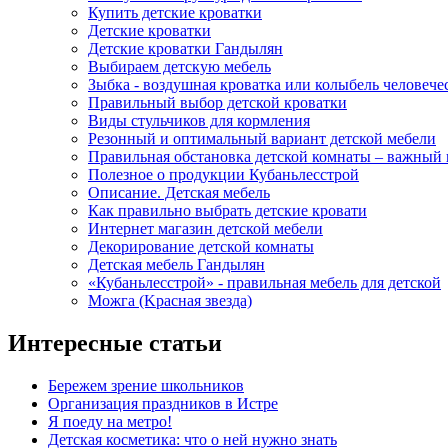
Купить детские кроватки
Детские кроватки
Детские кроватки Гандылян
Выбираем детскую мебель
Зыбка - воздушная кроватка или колыбель человече
Правильный выбор детской кроватки
Виды стульчиков для кормления
Резонный и оптимальный вариант детской мебели
Правильная обстановка детской комнаты – важный 
Полезное о продукции Кубаньлесстрой
Описание. Детская мебель
Как правильно выбрать детские кровати
Интернет магазин детской мебели
Декорирование детской комнаты
Детская мебель Гандылян
«Кубаньлесстрой» - правильная мебель для детской
Можга (Kрасная звезда)
Интересные статьи
Бережем зрение школьников
Организация праздников в Истре
Я поеду на метро!
Детская косметика: что о ней нужно знать