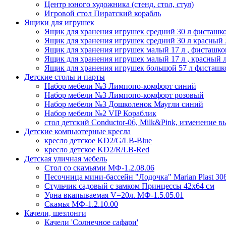
Центр юного художника (стенд, стол, стул)
Игровой стол Пиратский корабль
Ящики для игрушек
Ящик для хранения игрушек средний 30 л фисташк
Ящик для хранения игрушек средний 30 л красный 
Ящик для хранения игрушек малый 17 л , фисташко
Ящик для хранения игрушек малый 17 л , красный л
Ящик для хранения игрушек большой 57 л фисташк
Детские столы и парты
Набор мебели №3 Лимпопо-комфорт синий
Набор мебели №3 Лимпопо-комфорт розовый
Набор мебели №3 Дошколенок Маугли синий
Набор мебели №2 VIP Кораблик
стол детский Conductor-06, Milk&Pink, изменение 
Детские компьютерные кресла
кресло детское KD2/G/LB-Blue
кресло детское KD2/R/LB-Red
Детская уличная мебель
Стол со скамьями МФ-1.2.08.06
Песочница мини-бассейн "Лодочка" Marian Plast 30
Стульчик садовый с замком Принцессы 42х64 см
Урна вкапываемая V=20л. МФ-1.5.05.01
Скамья МФ-1.2.10.00
Качели, шезлонги
Качели 'Солнечное сафари'