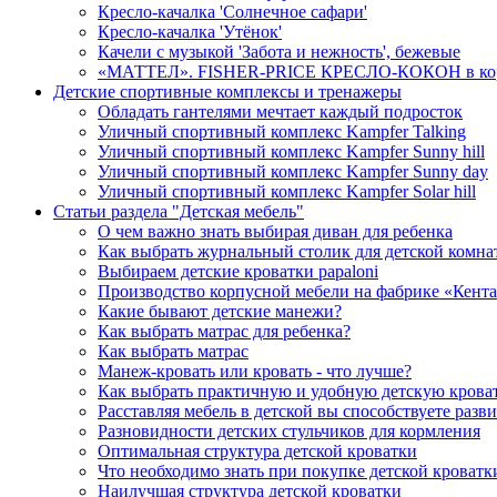
Кресло-качалка 'Солнечное сафари'
Кресло-качалка 'Утёнок'
Качели с музыкой 'Забота и нежность', бежевые
«МАТТЕЛ». FISHER-PRICE КРЕСЛО-КОКОН в ко
Детские спортивные комплексы и тренажеры
Обладать гантелями мечтает каждый подросток
Уличный спортивный комплекс Kampfer Talking
Уличный спортивный комплекс Kampfer Sunny hill
Уличный спортивный комплекс Kampfer Sunny day
Уличный спортивный комплекс Kampfer Solar hill
Статьи раздела "Детская мебель"
О чем важно знать выбирая диван для ребенка
Как выбрать журнальный столик для детской комна
Выбираем детские кроватки papaloni
Производство корпусной мебели на фабрике «Кента
Какие бывают детские манежи?
Как выбрать матрас для ребенка?
Как выбрать матрас
Манеж-кровать или кровать - что лучше?
Как выбрать практичную и удобную детскую крова
Расставляя мебель в детской вы способствуете разв
Разновидности детских стульчиков для кормления
Оптимальная структура детской кроватки
Что необходимо знать при покупке детской кроватк
Наилучшая структура детской кроватки