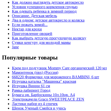
Как должно выглядеть детское автокресло
Условия успешного кормления грудью
Как одевать ребенка в зимний период
Описание. Детская мебель
Два в одном: детское автокресло и коляска
Если рожать зимой...
Нектар для крохи
Приготовление овощей
Как выбрать детскую прогулочную коляску
Сумки кенгуру для молодой мамы
Jane
Популярные товары
Крем под подгузник Mommy Care органический 120 мл
Мамонтенок (пвх) (Россия)
668220 Формочки для мороженого BAMBINI, 6 шт
Игрушка каталка "Машинка" красная
Игрушка Винни 61 см
Рамка-лабиринт Город
Бумага цв. Барбоскины 10л.10цв. А4
Электрокачели Graco SWEETPEACE ZEN
Ластики набор из 4 спичек
Щенок Ученый Смейся и учись