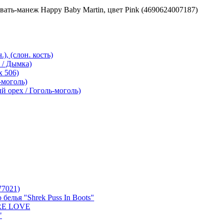
вать-манеж Happy Baby Martin, цвет Pink (4690624007187)
), (слон. кость)
 / Дымка)
 506)
-моголь)
й орех / Гоголь-моголь)
77021)
белья "Shrek Puss In Boots"
URE LOVE
"