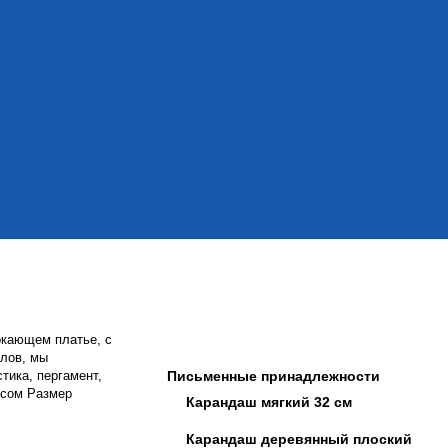
ркающем платье, с
алов, мы
тика, пергамент,
Письменные принадлежности
есом Размер
Карандаш мягкий 32 см
Карандаш деревянный плоский