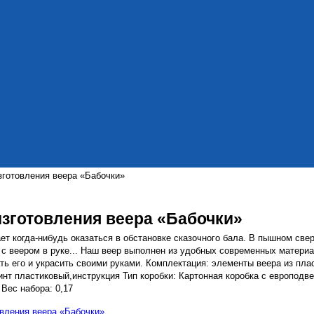
зготовления веера «Бабочки»
изготовления веера «Бабочки»
ет когда-нибудь оказаться в обстановке сказочного бала. В пышном све
 с веером в руке... Наш веер выполнен из удобных современных матери
ь его и украсить своими руками. Комплектация: элементы веера из плас
инт пластиковый,инструкция Тип коробки: Картонная коробка с европодв
 Вес набора: 0,17