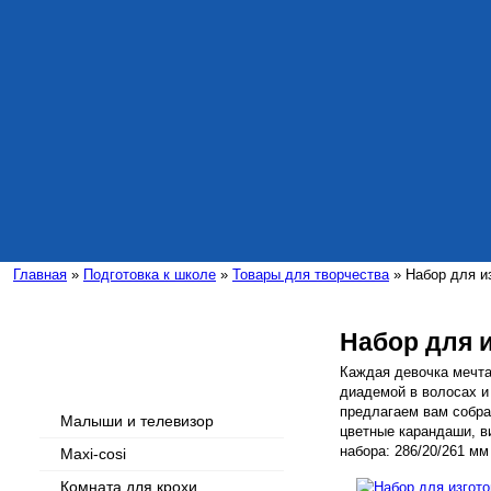
Главная
»
Подготовка к школе
»
Товары для творчества
» Набор для и
Набор для 
Интересные статьи
Каждая девочка мечта
диадемой в волосах и
предлагаем вам собрат
Малыши и телевизор
цветные карандаши, в
набора: 286/20/261 мм
Maxi-cosi
Комната для крохи