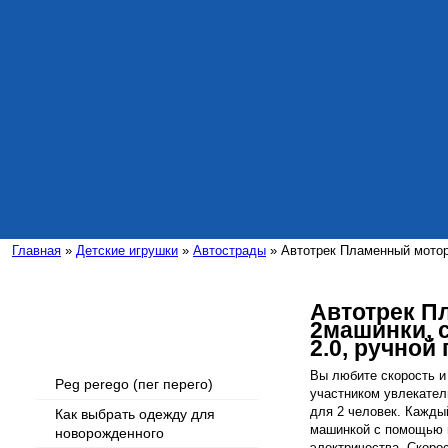
Главная
»
Детские игрушки
»
Автострады
» Автотрек Пламенный мотор,
Автотрек П
2машинки, с
Интересные статьи
2.0, ручной
Вы любите скорость и
Peg perego (пег перего)
участником увлекател
для 2 человек. Кажды
Как выбрать одежду для
машинкой с помощью 
новорожденного
электричества. Скорос