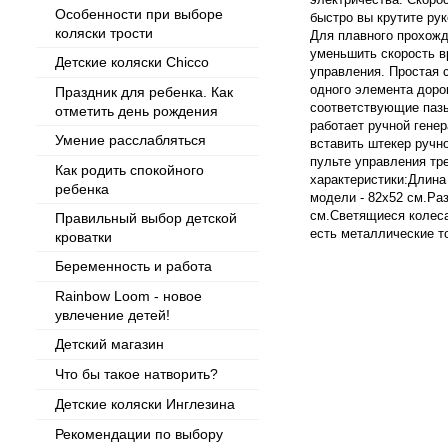
Особенности при выборе
быстро вы крутите рук
коляски трости
Для плавного прохожд
уменьшить скорость в
Детские коляски Chicco
управления. Простая с
одного элемента доро
Праздник для ребенка. Как
соответствующие пазы
отметить день рождения
работает ручной гене
Умение расслабляться
вставить штекер ручно
пульте управления тр
Как родить спокойного
характеристики:Длина 
ребенка
модели - 82x52 см.Ра
см.Светящиеся колеса
Правильный выбор детской
есть металлические т
кроватки
Беременность и работа
Rainbow Loom - новое
увлечение детей!
Детский магазин
Что бы такое натворить?
Детские коляски Инглезина
Рекомендации по выбору