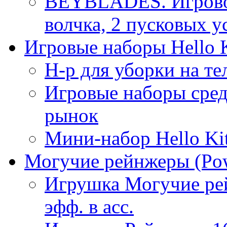
BEYBLADES. Игровой
волчка, 2 пусковых у
Игровые наборы Hello K
Н-р для уборки на те
Игровые наборы сре
рынок
Мини-набор Hello Ki
Могучие рейнжеры (Pow
Игрушка Могучие рей
эфф. в асс.