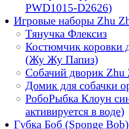
PWD1015-D2626)
Игровые наборы Zhu Zh
Тянучка Флексиз
Костюмчик коровки д
(Жу Жу Папиз)
Собачий дворик Zhu 
Домик для собачки 
РобоРыбка Клоун син
активируется в воде)
Губка Боб (Sponge Bob)