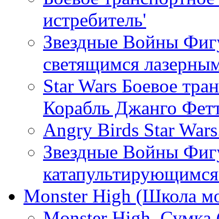
истребитель'
Звездные Войны Фиг
светящимся лазерны
Star Wars Боевое тра
Корабль Джанго Фетт
Angry Birds Star War
Звездные Войны Фигу
катапультирующимся
Monster High (Школа м
Monster High. Сумка