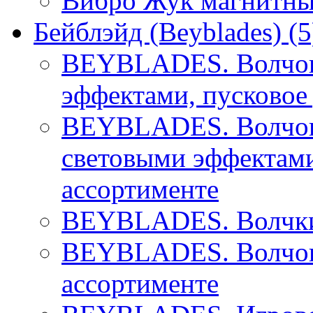
Вибро Жук магнитны
Бейблэйд (Beyblades)
(5
BEYBLADES. Волчок 
эффектами, пусковое
BEYBLADES. Волчок 
световыми эффектами
ассортименте
BEYBLADES. Волчки 
BEYBLADES. Волчок 
ассортименте