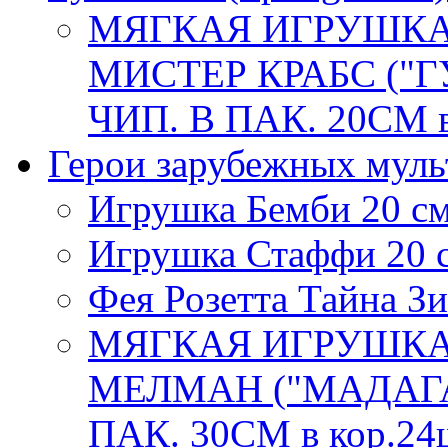
МЯГКАЯ ИГРУШКА
МИСТЕР КРАБС ("Г
ЧИП. В ПАК. 20СМ в
Герои зарубежных мул
Игрушка Бемби 20 с
Игрушка Стаффи 20 
Фея Розетта Тайна З
МЯГКАЯ ИГРУШКА
МЕЛМАН ("МАДАГА
ПАК. 30СМ в кор.24