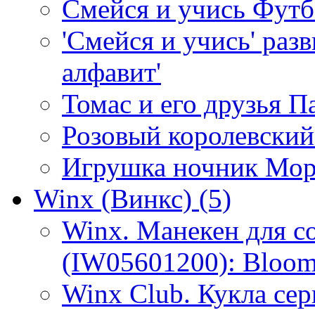
Смейся и учись Фут
'Смейся и учись' раз
алфавит'
Томас и его друзья П
Розовый королевски
Игрушка ночник Мор
Winx (Винкс)
(5)
Winx. Манекен для с
(IW05601200): Bloo
Winx Club. Кукла се