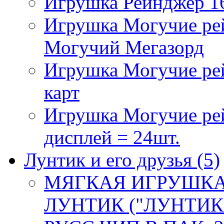
Игрушка Рейнджер 16
Игрушка Могучие ре
Могучий Мегазорд
Игрушка Могучие р
карт
Игрушка Могучие рей
дисплей = 24шт.
Лунтик и его друзья
(5)
МЯГКАЯ ИГРУШКА
ЛУНТИК ("ЛУНТИК 