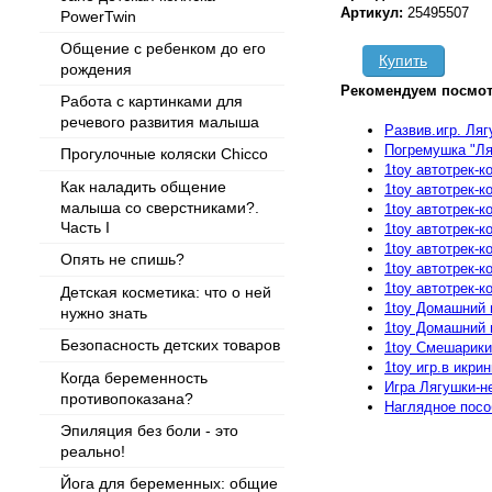
Артикул:
25495507
PowerTwin
Общение с ребенком до его
Купить
рождения
Рекомендуем посмот
Работа с картинками для
речевого развития малыша
Развив.игр. Ляг
Погремушка "Ля
Прогулочные коляски Chicco
1toy автотрек-
Как наладить общение
1toy автотрек-
малыша со сверстниками?.
1toy автотрек-
Часть I
1toy автотрек-к
1toy автотрек-
Опять не спишь?
1toy автотрек-
1toy автотрек-
Детская косметика: что о ней
1toy Домашний 
нужно знать
1toy Домашний 
Безопасность детских товаров
1toy Смешарики
1toy игр.в икри
Когда беременность
Игра Лягушки-н
противопоказана?
Наглядное посо
Эпиляция без боли - это
реально!
Йога для беременных: общие