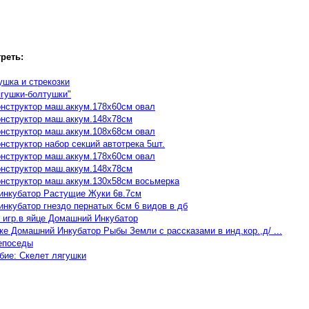
реть:
ушка и стрекозки
гушки-болтушки"
конструктор маш.аккум.178х60см овал
конструктор маш.аккум.148х78см
конструктор маш.аккум.108х68см овал
онструктор набор секций автотрека 5шт.
конструктор маш.аккум.178х60см овал
конструктор маш.аккум.148х78см
конструктор маш.аккум.130х58см восьмерка
инкубатор Растущие Жуки 6в.7см
инкубатор гнездо пернатых 6см 6 видов в дб
 игр.в яйце Домашний Инкубатор
нке Домашний Инкубатор Рыбы Земли с рассказами в инд.кор.,д/ ...
епоседы
бие: Скелет лягушки