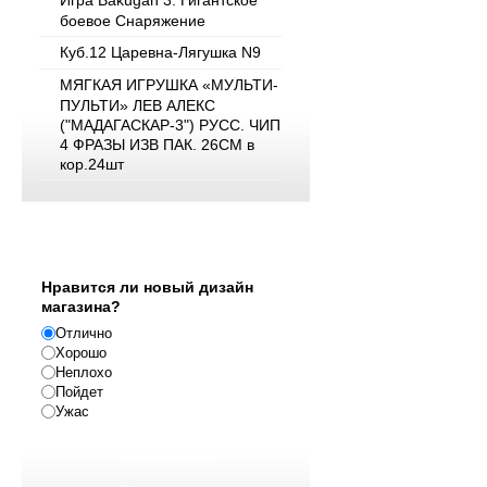
Игра Bakugan 3. Гигантское
боевое Снаряжение
Куб.12 Царевна-Лягушка N9
МЯГКАЯ ИГРУШКА «МУЛЬТИ-
ПУЛЬТИ» ЛЕВ АЛЕКС
("МАДАГАСКАР-3") РУСС. ЧИП
4 ФРАЗЫ ИЗВ ПАК. 26СМ в
кор.24шт
Опрос
Нравится ли новый дизайн
магазина?
Отлично
Хорошо
Неплохо
Пойдет
Ужас