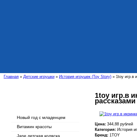
Главная
»
Детские игрушки
»
История игрушек (Toy Story)
» 1toy игр.в
1toy игр.в
рассказами 
Интересные статьи
Новый год с младенцем
Цена:
344,88 рублей
Витамин красоты
Категория:
История иг
Бренд:
1TOY
Jane детская коляска