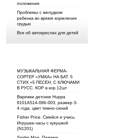
положения
Проблемы с желудком
ребенка во время кормления
грудью
Все об автокреслах для детей
Популярные товары
МУЗЫКАЛЬНАЯ ФЕРМА-
СОРТЕР «УМКА» НА БАТ. 5
СТИХ.+5 ПЕСЕН, С КЛЮЧАМИ
В РУСС. КОР. в кор.12шт
Варежки детские Huppa
8101AS14-086-003, размер 3-
4 года, цвет темно-синий
Fisher Price. Смейся и учись.
Игрушка-часы с кукушкой
(N1201)
Spider Man. Пижама