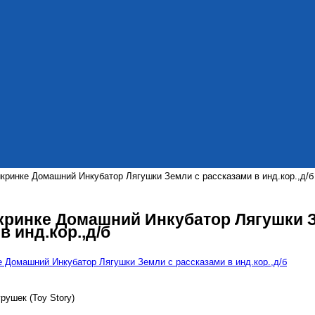
 икринке Домашний Инкубатор Лягушки Земли с рассказами в инд.кор.,д/б
 икринке Домашний Инкубатор Лягушки 
в инд.кор.,д/б
рушек (Toy Story)