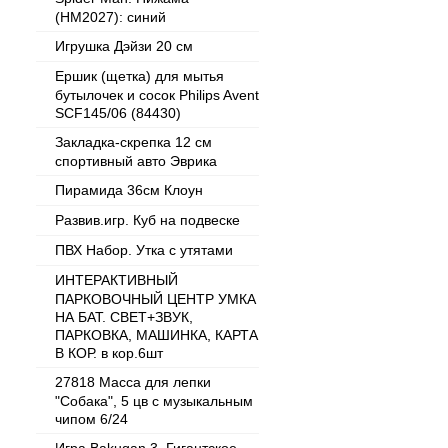
(HM2027): синий
Игрушка Дэйзи 20 см
Ершик (щетка) для мытья
бутылочек и сосок Philips Avent
SCF145/06 (84430)
Закладка-скрепка 12 см
спортивный авто Эврика
Пирамида 36см Клоун
Развив.игр. Куб на подвеске
ПВХ Набор. Утка с утятами
ИНТЕРАКТИВНЫЙ
ПАРКОВОЧНЫЙ ЦЕНТР УМКА
НА БАТ. СВЕТ+ЗВУК,
ПАРКОВКА, МАШИНКА, КАРТА
В КОР. в кор.6шт
27818 Масса для лепки
"Собака", 5 цв с музыкальным
чипом 6/24