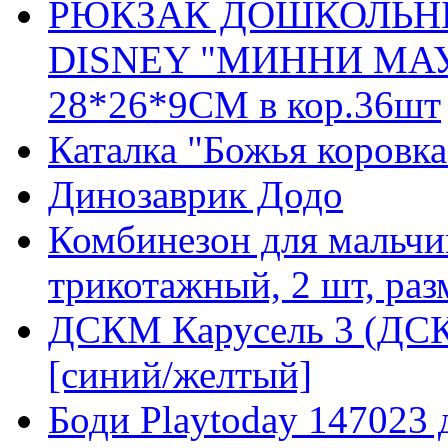
РЮКЗАК ДОШКОЛЬН
DISNEY "МИННИ МАУ
28*26*9СМ в кор.36шт
Каталка "Божья коровка
Динозаврик Додо
Комбинезон для мальчик
трикотажный, 2 шт, раз
ДСКМ Карусель 3 (ДСК
[синий/желтый]
Боди Playtoday 147023 