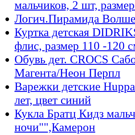
мальчиков, 2 шт, размер
Логич.Пирамида Волше
Куртка детская DIDR
флис, размер 110 -120 с
Обувь дет. CROCS Саб
Магента/Неон Перпл
Варежки детские Huppa
лет, цвет синий
Кукла Братц Кидз маль
ночи"",Камерон