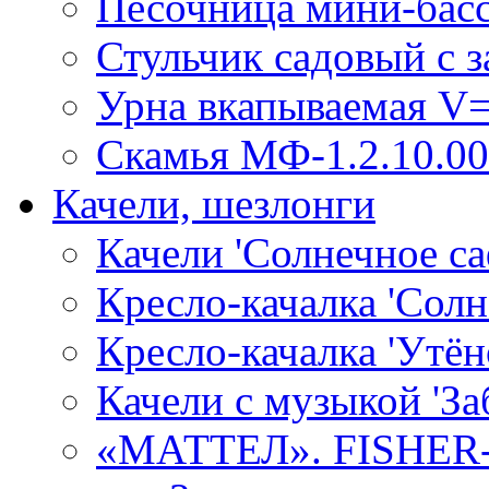
Песочница мини-бассе
Стульчик садовый с 
Урна вкапываемая V=
Скамья МФ-1.2.10.00
Качели, шезлонги
Качели 'Солнечное са
Кресло-качалка 'Солн
Кресло-качалка 'Утён
Качели с музыкой 'За
«МАТТЕЛ». FISHER