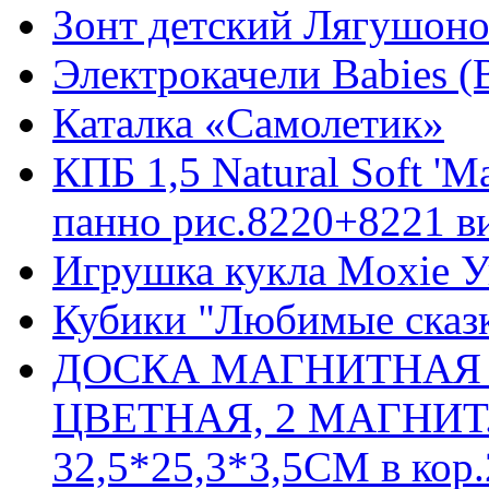
Зонт детский Лягушонок
Электрокачели Babies (
Каталка «Самолетик»
КПБ 1,5 Natural Soft 'М
панно рис.8220+8221 в
Игрушка кукла Moxie У
Кубики "Любимые сказк
ДОСКА МАГНИТНАЯ '
ЦВЕТНАЯ, 2 МАГНИТ.
32,5*25,3*3,5СМ в кор