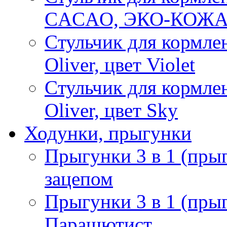
CACAO, ЭКО-КОЖА, 
Cтульчик для кормле
Oliver, цвет Violet
Cтульчик для кормле
Oliver, цвет Sky
Ходунки, прыгунки
Прыгунки 3 в 1 (прыг
зацепом
Прыгунки 3 в 1 (пры
Парашютист