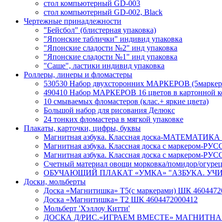
стол компьютерный GD-003
стол компьютерный GD-002, Black
Чертежные принадлежности
"Бейсбол" (блистерная упаковка)
"Японские таблички" индивид упаковка
"Японские сладости №2" инд упаковка
"Японские сладости №1" инд упаковка
"Саше", ластики индивид упаковка
Роллеры, линеры и фломастеры
530530 Набор двухсторонних МАРКЕРОВ (5маркеров,
490410 Набор МАРКЕРОВ 16 цветов в картонной ко
10 смываемых фломастеров (клас.+ яркие цвета)
Большой набор для рисования Делюкс
24 тонких фломастера в мягкой упаковке
Плакаты, карточки, цифры, буквы
Магнитная азбука. Классная доска-МАТЕМАТИКА 6
Магнитная азбука. Классная доска с маркером-Р
Магнитная азбука. Классная доска с маркером-РУ
Счетный материал овощи морковка/помидор/огурец
ОБУЧАЮЩИЙ ПЛАКАТ «УМКА» "АЗБУКА. УЧИМ 
Доски, мольберты
Доска «Магнитишка» Т5(с маркерами) ШК 4604472
Доска «Магнитишка» Т2 ШК 4604472000412
Мольберт 'Хэллоу Китти'
ДОСКА Д/РИС.«ИГРАЕМ ВМЕСТЕ» МАГНИТНАЯ С