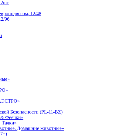
.2шт
европодвесом, 12/48
2/96
и
тные»
ТРО»
МАЭСТРО»
кой Безопасности (PL-11-BZ)
и & Феечки»
. Тачки»
животные. Домашние животные»
(7+)