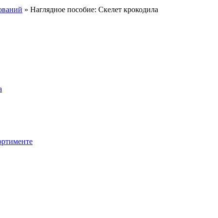
ований
» Наглядное пособие: Скелет крокодила
а
сортименте