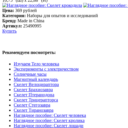
10,75" (Ш) х 22,88 "(H)
Цена:
369 рублей
Категория:
Наборы для опытов и исследований
Бренд:
Made in China
Артикул:
25490995
Купить
Рекомендуем посмотреть:
Изучаем Тело человека
Эксперименты с электричеством
Солнечные часы
Магнитный календарь
Скелет Велоцираптора
Скелет Брахиозавра
Скелет Птеранодона
Скелет Трицерапторса
Скелет Стегозавра
Скелет Тиранозавра
Наглядное пособие: Скелет человека
Наглядное пособие: Скелет кролика
Наглядное пособие: Скелет лошади