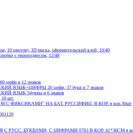
 10 цветов), 3D маска, оформительский клей, 10/40
робке с европодвесом, 12/48
0 цифр и 12 знаков
УССКИЙ ЯЗЫК+ЦИФРЫ 20 цифр, 37 букв и 7 знаков
ССКИЙ ЯЗЫК 54уквы и 6 знаков
 10 шт.
С ФИКСИКАМИ" НА БАТ. РУССИФИЦ. В КОР. в кор.30шт
001129
 РУСС. БУКВАМИ, С ЦИФРАМИ 0703 В КОР. 41*36СМ в ко