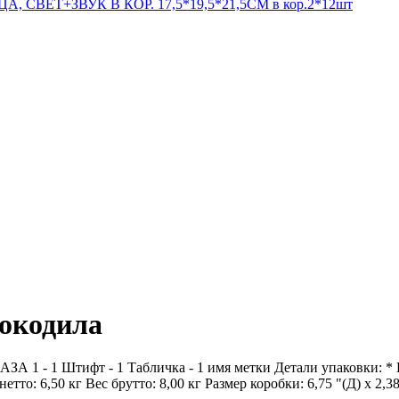
ЕТ+ЗВУК В КОР. 17,5*19,5*21,5СМ в кор.2*12шт
рокодила
АЗА 1 - 1 Штифт - 1 Табличка - 1 имя метки Детали упаковки:
нетто: 6,50 кг Вес брутто: 8,00 кг Размер коробки: 6,75 "(Д) х 2,