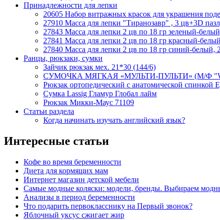
Принадлежности для лепки
20605 Набор витражных красок для украшения подел
27910 Масса для лепки "Тиранозавр" , 3 цв+3D пазл,
27843 Масса для лепки 2 цв по 18 гр зеленый-белый
27841 Масса для лепки 2 цв по 18 гр красный-белый
27840 Масса для лепки 2 цв по 18 гр синий-белый, 
Ранцы, рюкзаки, сумки
Зайчик рюкзак мех. 21*30 (144/6)
СУМОЧКА МЯГКАЯ «МУЛЬТИ-ПУЛЬТИ» (М/Ф "WIN
Рюкзак ортопедический с анатомической спинкой 
Сумка Lassig Гламур Глобал лайм
Рюкзак Микки-Маус 71109
Статьи раздела
Когда начинать изучать английский язык?
Интересные статьи
Кофе во время беременности
Диета для кормящих мам
Интернет магазин детской мебели
Самые модные коляски: модели, бренды. Выбираем модны
Анализы в период беременности
Что подарить первокласснику на Первый звонок?
Яблочный уксус сжигает жир