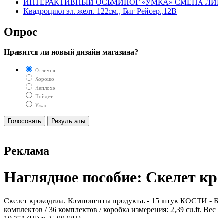
ИНТЕРАКТИВНЫЙ ОСЬМИНОГ «УМКА» СМЕНА ЛИЦА, СВ
Квадроцикл эл. желт. 122см., Биг Рейсер.,12В
Опрос
Нравится ли новый дизайн магазина?
Отлично
Хорошо
Неплохо
Пойдет
Ужас
Реклама
Наглядное пособие: Скелет к
Скелет крокодила. Компоненты продукта: - 15 штук КОСТИ - Б
комплектов / 36 комплектов / коробка измерения: 2,39 cu.ft. Вес 