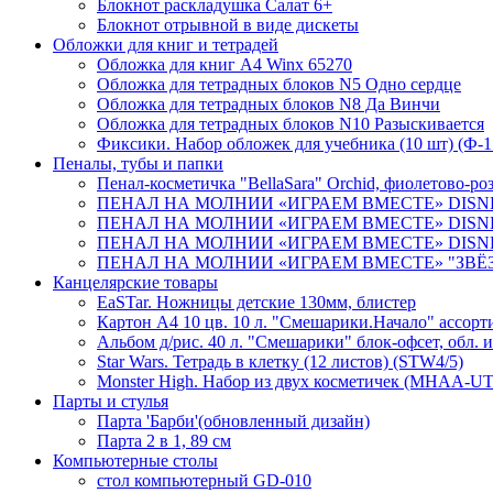
Блокнот раскладушка Салат 6+
Блокнот отрывной в виде дискеты
Обложки для книг и тетрадей
Обложка для книг А4 Winx 65270
Обложка для тетрадных блоков N5 Одно сердце
Обложка для тетрадных блоков N8 Да Винчи
Обложка для тетрадных блоков N10 Разыскивается
Фиксики. Набор обложек для учебника (10 шт) (Ф-1
Пеналы, тубы и папки
Пенал-косметичка "BellaSara" Orchid, фиолетово-р
ПЕНАЛ НА МОЛНИИ «ИГРАЕМ ВМЕСТЕ» DISNEY 
ПЕНАЛ НА МОЛНИИ «ИГРАЕМ ВМЕСТЕ» DISNE
ПЕНАЛ НА МОЛНИИ «ИГРАЕМ ВМЕСТЕ» DISNEY
ПЕНАЛ НА МОЛНИИ «ИГРАЕМ ВМЕСТЕ» "ЗВЁЗД
Канцелярские товары
EaSTar. Ножницы детские 130мм, блистер
Картон А4 10 цв. 10 л. "Смешарики.Начало" ассорти
Альбом д/рис. 40 л. "Смешарики" блок-офсет, обл. и
Star Wars. Тетрадь в клетку (12 листов) (STW4/5)
Monster High. Набор из двух косметичек (MHAA-UT
Парты и стулья
Парта 'Барби'(обновленный дизайн)
Парта 2 в 1, 89 см
Компьютерные столы
стол компьютерный GD-010