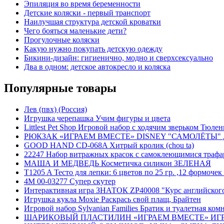
Эпиляция во время беременности
Детские коляски - первый транспорт
Наилучшая структура детской кроватки
Чего бояться маленькие дети?
Прогулочные коляски
Какую нужно покупать детскую одежду
Бикини-дизайн: гигиенично, модно и сверхсексуально
Два в одном: детское автокресло и коляска
Популярные товары
Лев (пвх) (Россия)
Игрушка черепашка Учим фигуры и цвета
Littlest Pet Shop Игровой набор с ходячим зверьком Тюле
РЮКЗАК «ИГРАЕМ ВМЕСТЕ» DISNEY "САМОЛЁТЫ" ДЛЯ 
GOOD HAND CD-068A Хитрый кролик (chou ta)
22247 Набор витражных красок с самоклеющимися трафар
МАША И МЕДВЕДЬ Косметичка силикон ЗЕЛЕНАЯ
T1205 A Тесто для лепки: 6 цветов по 25 гр. ,12 формочек
4M 00-03277 Супер скутер
Интерактивная игра ЗНАТОК ZP40008 "Курс английского яз
Игрушка кукла Moxie Раскрась свой плащ, Брайтен
Игровой набор Sylvanian Families Братик и туалетная комн
ШАРИКОВЫЙ ПЛАСТИЛИН «ИГРАЕМ ВМЕСТЕ» ИГРУШ