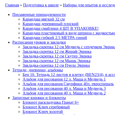
Главная
»
Подготовка к школе
»
Наборы для опытов и исслед
Письменные принадлежности
Карандаш мягкий 32 см
Карандаш деревянный плоский
Карандаш смайлики 4 ШТ В УПАКОВКЕ!
Карандаш пластиковый в виде шприца с жидкостью
Карандаш гибкий 2.5 МЕТРА синий
Расписания уроков и закладки
Закладка-скрепка 12 см Медведь с сердечком Эврик
Закладка-скрепка 12 см Жираф Эврика
Закладка-скрепка 12 см Скутер Эврика
Закладка-скрепка 12 см Мышь Эврика
Закладка-скрепка 12 см Пчела Эврика
Тетради, дневники, альбомы
Бен 10. Тетрадь 12 листов в клетку (BEN23/4), в ас
Альбом для рисования 12 л. Маша и Медведь 1
Альбом для рисования Смурфики 40л. евроспираль
Альбом для рисования 40 л. Маша и Медведь 3
Альбом для рисования 40 л. Маша и Медведь 2
Записные книжки и блокноты
Блокнот раскладушка Гранат 6+
Блокнот Ключ серебряный
Блокнот Ключ золотой