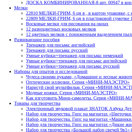
ДОСКА КОМБИНИРОВАННАЯ-8 арт. 00947 в кор
Мелки
22810 МЕЛКИ-ГРИМ, 6 цв в , в картон упаковке, с 
22809 МЕЛКИ-ГРИМ, 6 цв в пластиковой сумочке 1
Восковые мелки для рисования на окнах
12 разноцветных восковых мелков
12 цветных мелков с пониженным выделением пыл
Развивающие пособия
Тренажер для письма: английский
Тренажер для письма: русский
Умные кубики+тренажер для письма: немецкий
Умные кубики+тренажер для письма: английский
Умные кубики+тренажер для письма: русский
Наборы для опытов и исследований
Чудеса своими руками, «Домашние и лесные живо
Оптические иллюзии. Серия «МИНИ-МАЭСТРО»
Нарисуй свой мультфильм. Серия «МИНИ-МАЭС
Модные ножки. Серия «МИНИ-МАЭСТРО»
Как изготовить Мини-самолеты. Серия «МИНИ-
Товары для творчества
Электронный звуковой плакат ЗНАТОК Азбука Детс
Набор для творчества. Гипс на магнитах «Цветочк
Набор для творчества. Гипс на магнитах «Машинки
Набор для творчества. Гипс на магнитах «Дикие 
Набор для творчества «Большой набор свечей 9в1» 