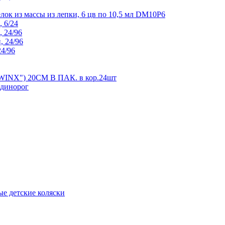
ок из массы из лепки, 6 цв по 10,5 мл DM10P6
 6/24
, 24/96
, 24/96
24/96
X") 20СМ В ПАК. в кор.24шт
Единорог
е детские коляски