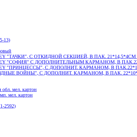
5-13)
озовый
"ТАЧКИ", С ОТКИДНОЙ СЕКЦИЕЙ, В ПАК. 21*14,5*4СМ в
Y "СОФИЯ" С ДОПОЛНИТЕЛЬНЫМ КАРМАНОМ, В ПАК.22*1
 "ПРИНЦЕССЫ", С ДОПОЛНИТ. КАРМАНОМ, В ПАК.22*10*
НЫЕ ВОЙНЫ", С ДОПОЛНИТ. КАРМАНОМ, В ПАК. 22*10*6
 обл. мел. картон
мп. мел. картон
1-2592)