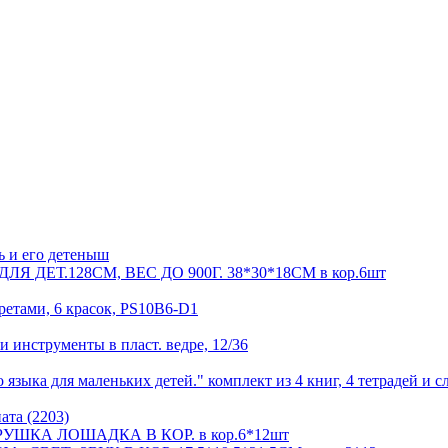
нь и его детеныш
ДЕТ.128СМ, ВЕС ДО 900Г. 38*30*18СМ в кор.6шт
етами, 6 красок, PS10B6-D1
 и инструменты в пласт. ведре, 12/36
ыка для маленьких детей." комплект из 4 книг, 4 тетрадей и с
ата (2203)
КА ЛОШАДКА В КОР. в кор.6*12шт