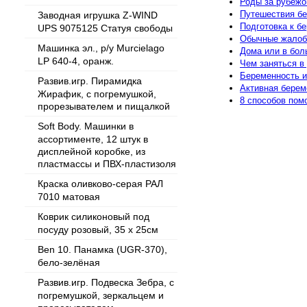
Роды за рубеж
Путешествия бе
Заводная игрушка Z-WIND
Подготовка к б
UPS 9075125 Статуя свободы
Обычные жалоб
Машинка эл., р/у Murcielago
Дома или в бол
LP 640-4, оранж.
Чем заняться в
Беременность и
Развив.игр. Пирамидка
Активная берем
Жирафик, с погремушкой,
8 способов пом
прорезывателем и пищалкой
Soft Body. Машинки в
ассортименте, 12 штук в
дисплейной коробке, из
пластмассы и ПВХ-пластизоля
Краска оливково-серая РАЛ
7010 матовая
Коврик силиконовый под
посуду розовый, 35 х 25см
Ben 10. Панамка (UGR-370),
бело-зелёная
Развив.игр. Подвеска Зебра, с
погремушкой, зеркальцем и