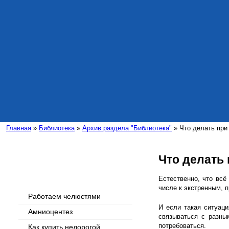
Главная
»
Библиотека
»
Архив раздела "Библиотека"
» Что делать при
Что делать
Интересные статьи
Естественно, что всё
числе к экстренным, 
Работаем челюстями
И если такая ситуац
Амниоцентез
связываться с разны
потребоваться.
Как купить недорогой