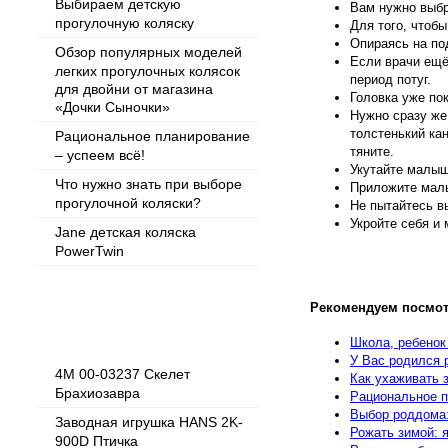
Выбираем детскую
Вам нужно выбр
прогулочную коляску
Для того, чтобы
Опираясь на по
Обзор популярных моделей
Если врачи ещё
легких прогулочных колясок
период потуг.
для двойни от магазина
Головка уже пок
«Дочки Сыночки»
Нужно сразу же
толстенький кан
Рациональное планирование
тяните.
– успеем всё!
Укутайте малыш
Что нужно знать при выборе
Приложите малы
прогулочной коляски?
Не пытайтесь в
Укройте себя и
Jane детская коляска
PowerTwin
Рекомендуем посмот
Популярные товары
Школа, ребенок
У Вас родился 
4M 00-03237 Скелет
Как ухаживать 
Брахиозавра
Рациональное п
Выбор роддома:
Заводная игрушка HANS 2K-
Рожать зимой: 
900D Птичка