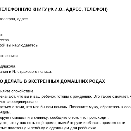
ТЕЛЕФОННУЮ КНИГУ (Ф.И.О., АДРЕС, ТЕЛЕФОН)
телефон, адрес
ог
естра
орой вы наблюдаетесь
ственники
ад/школа
ания и № страхового полиса.
О ДЕЛАТЬ В ЭКСТРЕННЫХ ДОМАШНИХ РОДАХ
аняйте спокойствие.
значают, что вы и ваш ребёнок готовы к рождению. Это также означает, 
уют скоординировано.
аться с теми, кто мог бы вам помочь. Позвоните мужу, обратитесь к со
рядом.
орую помощь» и в клинику, сообщите о том, что происходит.
уете, что у вас есть ещё время, вымойте руки и область промежности.
стые полотенца и пелёнку с одеяльцем для ребёночка.