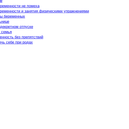
ом
ременности не помеха
еременности и занятия физическими упражнениями
ы беременных
ьнице
 декретном отпуске
 семья
енность без препятствий
очь себе при родах