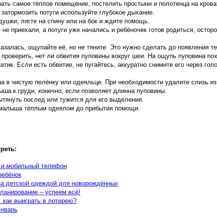
ать самое тёплое помещение, постелить простыни и полотенца на кроват
 затормозить потуги используйте глубокое дыхание.
душки, лягте на спину или на бок и ждите помощь.
 не приехали, а потуги уже начались и ребёночек готов родиться, осто
азалась, ощупайте её, но не тяните. Это нужно сделать до появления т
 проверить, нет ли обвития пуповины вокруг шеи. На ощупь пуповина по
атик. Если есть обвитие, не пугайтесь, аккуратно снимите его через го
а в чистую пелёнку или одеяльце. При необходимости удалите слизь из 
ша к груди, конечно, если позволяет длинна пуповины.
ытянуть послед или тужится для его выделения.
 малыша тёплым одеялом до прибытия помощи.
реть:
 и мобильный телефон
ребёнок
за детской одеждой для новорождённых
ланирование – успеем всё!
 как выиграть в лотерею?
январь