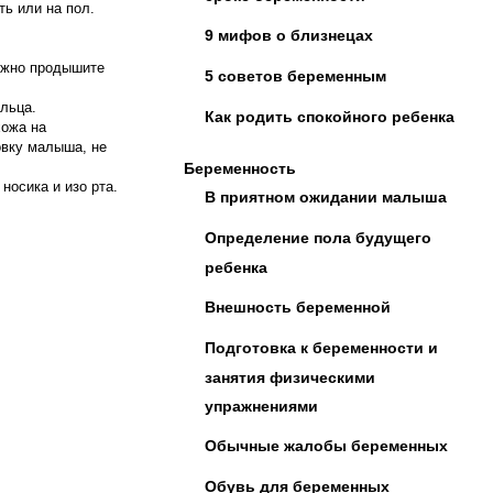
ь или на пол.
9 мифов о близнецах
рожно продышите
5 советов беременным
ельца.
Как родить спокойного ребенка
хожа на
ловку малыша, не
Беременность
носика и изо рта.
В приятном ожидании малыша
Определение пола будущего
ребенка
Внешность беременной
Подготовка к беременности и
занятия физическими
упражнениями
Обычные жалобы беременных
Обувь для беременных