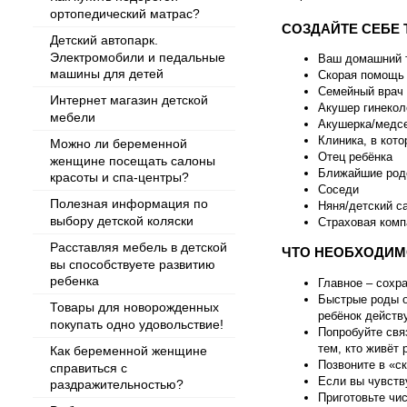
ортопедический матрас?
СОЗДАЙТЕ СЕБЕ 
Детский автопарк.
Электромобили и педальные
Ваш домашний 
машины для детей
Скорая помощь
Семейный врач
Интернет магазин детской
Акушер гинекол
мебели
Акушерка/медс
Клиника, в кот
Можно ли беременной
Отец ребёнка
женщине посещать салоны
Ближайшие род
красоты и спа-центры?
Соседи
Полезная информация по
Няня/детский с
выбору детской коляски
Страховая комп
Расставляя мебель в детской
ЧТО НЕОБХОДИМ
вы способствуете развитию
ребенка
Главное – сохр
Быстрые роды о
Товары для новорожденных
ребёнок действ
покупать одно удовольствие!
Попробуйте связ
тем, кто живёт 
Как беременной женщине
Позвоните в «ск
справиться с
Если вы чувств
раздражительностью?
Приготовьте чи