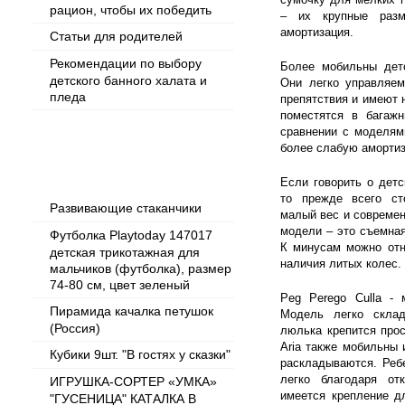
рацион, чтобы их победить
– их крупные разм
амортизация.
Статьи для родителей
Рекомендации по выбору
Более мобильны дет
детского банного халата и
Они легко управляем
пледа
препятствия и имеют 
поместятся в багаж
сравнении с моделя
более слабую аморти
Популярные товары
Если говорить о детс
то прежде всего ст
Развивающие стаканчики
малый вес и совреме
модели – это съемная
Футболка Playtoday 147017
К минусам можно отн
детская трикотажная для
наличия литых колес.
мальчиков (футболка), размер
74-80 см, цвет зеленый
Peg Perego Culla - 
Пирамида качалка петушок
Модель легко склад
(Россия)
люлька крепится прос
Aria также мобильны 
Кубики 9шт. "В гостях у сказки"
раскладываются. Реб
легко благодаря от
ИГРУШКА-СОРТЕР «УМКА»
имеется крепление д
"ГУСЕНИЦА" КАТАЛКА В