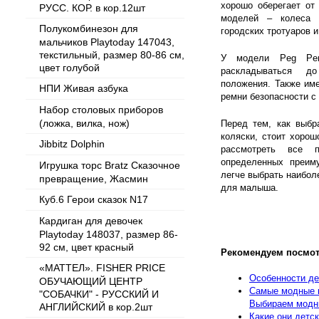
хорошо оберегает от
РУСС. КОР. в кор.12шт
моделей – колеса 
Полукомбинезон для
городских тротуаров и
мальчиков Playtoday 147043,
текстильный, размер 80-86 см,
У модели Peg Per
цвет голубой
раскладываться до
положения. Также им
НПИ Живая азбука
ремни безопасности с
Набор столовых приборов
(ложка, вилка, нож)
Перед тем, как выбр
коляски, стоит хорош
Jibbitz Dolphin
рассмотреть все
определенных преиму
Игрушка торс Bratz Сказочное
легче выбрать наибо
превращение, Жасмин
для малыша.
Куб.6 Герои сказок N17
Кардиган для девочек
Playtoday 148037, размер 86-
92 см, цвет красный
Рекомендуем посмот
«МАТТЕЛ». FISHER PRICE
Особенности де
ОБУЧАЮЩИЙ ЦЕНТР
Самые модные к
"СОБАЧКИ" - РУССКИЙ И
Выбираем модны
АНГЛИЙСКИЙ в кор.2шт
Какие они детс