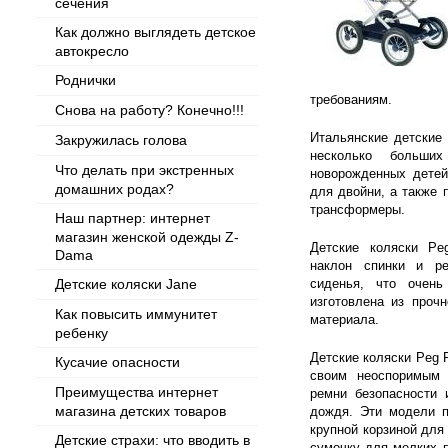
сечения
Как должно выглядеть детское
автокресло
Роднички
требованиям.
Снова на работу? Конечно!!!
Итальянские детские
Закружилась голова
несколько больши
Что делать при экстренных
новорожденных детей
домашних родах?
для двойни, а также 
трансформеры.
Наш партнер: интернет
магазин женской одежды Z-
Детские коляски Pe
Dama
наклон спинки и ре
Детские коляски Jane
сиденья, что очень
изготовлена из прочн
Как повысить иммунитет
материала.
ребенку
Детские коляски Peg 
Кусачие опасности
своим неоспоримым 
Преимущества интернет
ремни безопасности 
магазина детских товаров
дождя. Эти модели п
крупной корзиной для
Детские страхи: что вводить в
сумочку для мелких 