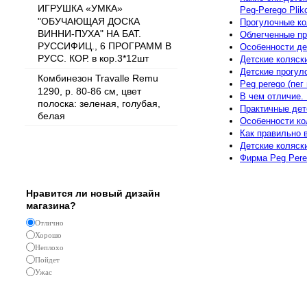
ИГРУШКА «УМКА»
Peg-Perego Plik
"ОБУЧАЮЩАЯ ДОСКА
Прогулочные ко
ВИННИ-ПУХА" НА БАТ.
Облегченные пр
РУССИФИЦ., 6 ПРОГРАММ В
Особенности де
РУСС. КОР. в кор.3*12шт
Детские коляск
Детские прогул
Комбинезон Travalle Remu
Peg perego (пег
1290, р. 80-86 см, цвет
В чем отличие.
полоска: зеленая, голубая,
Практичные дет
белая
Особенности кол
Как правильно 
Детские коляски
Фирма Peg Pere
Опрос
Нравится ли новый дизайн
магазина?
Отлично
Хорошо
Неплохо
Пойдет
Ужас