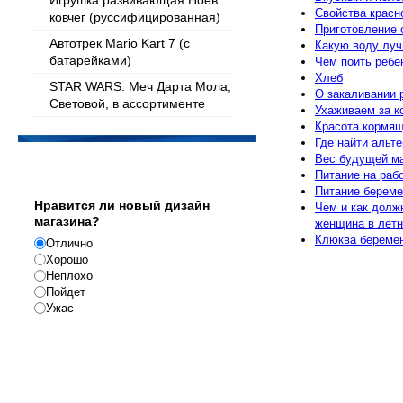
Игрушка развивающая Ноев
Свойства красн
ковчег (руссифицированная)
Приготовление
Автотрек Mario Kart 7 (с
Какую воду луч
батарейками)
Чем поить ребе
Хлеб
STAR WARS. Меч Дарта Мола,
О закаливании 
Световой, в ассортименте
Ухаживаем за к
Красота кормя
Где найти альт
Вес будущей м
Опрос
Питание на раб
Питание береме
Нравится ли новый дизайн
Чем и как долж
магазина?
женщина в летн
Клюква береме
Отлично
Хорошо
Неплохо
Пойдет
Ужас