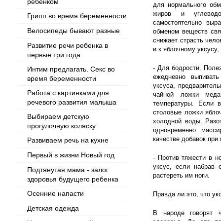
ребенком
для нормального обм
жиров и углевод
Грипп во время беременности
самостоятельно выра
Велосипеды бывают разные
обменом веществ свя
снижает страсть чело
Развитие речи ребенка в
и к яблочному уксусу,
первые три года
- Для бодрости. Поле
Интим предлагать. Секс во
ежедневно выпивать
время беременности
уксуса, предваритель
Работа с картинками для
чайной ложки меда
речевого развития малыша
температуры. Если в
столовые ложки ябло
Выбираем детскую
холодной воды. Разо
прогулочную коляску
одновременно масси
качестве добавок при 
Развиваем речь на кухне
Первый в жизни Новый год
- Против тяжести в н
уксус, если набрав 
Подтянутая мама - залог
растереть им ноги.
здоровья будущего ребенка
Осенние напасти
Правда ли это, что ук
Детская одежда
В народе говорят 