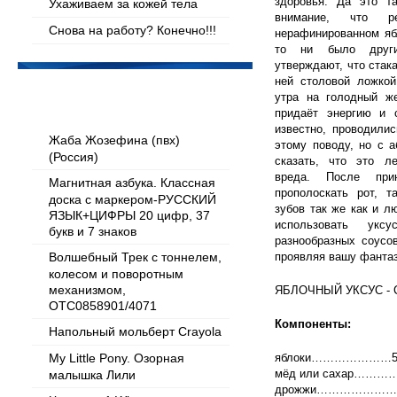
здоровья. Да это т
Ухаживаем за кожей тела
внимание, что р
Снова на работу? Конечно!!!
нерафинированном яб
то ни было други
утверждают, что стак
ней столовой ложкой
Популярные товары
утра на голодный же
придаёт энергию и 
известно, проводили
Жаба Жозефина (пвх)
этому поводу, но с 
(Россия)
сказать, что это ле
вреда. После при
Магнитная азбука. Классная
прополоскать рот, т
доска с маркером-РУССКИЙ
зубов так же как и л
ЯЗЫК+ЦИФРЫ 20 цифр, 37
использовать укс
букв и 7 знаков
разнообразных соусо
Волшебный Трек с тоннелем,
проявляя вашу фанта
колесом и поворотным
механизмом,
ЯБЛОЧНЫЙ УКСУС -
OTC0858901/4071
Компоненты:
Напольный мольберт Crayola
My Little Pony. Озорная
яблоки…………………50
мёд или сахар………….
малышка Лили
дрожжи…………………10