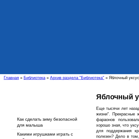
Главная
»
Библиотека
»
Архив раздела "Библиотека"
» Яблочный уксус
Яблочный у
Интересные статьи
Еще тысячи лет наза
жизни". Прекрасные 
Как сделать зиму безопасной
фараонов пользова
для малыша
хорошо зная, что укс
для поддержания кр
Какими игрушками играть с
полезен? Дело в том,