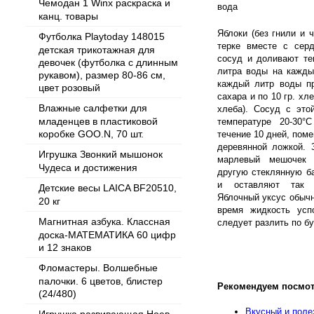
Чемодан 1 Winx раскраска и
вода
канц. товары
Яблоки (без гнили и 
Футболка Playtoday 148015
терке вместе с серд
детская трикотажная для
сосуд и доливают те
девочек (футболка с длинным
литpа воды на кажды
рукавом), размер 80-86 см,
каждый литp воды пр
цвет розовый
сахаpа и по 10 гр. хл
Влажные салфетки для
хлеба). Сосуд с это
младенцев в пластиковой
темпеpатуpе 20-30
коробке GOO.N, 70 шт.
течение 10 дней, пом
деревянной ложкой. 
Игрушка Звонкий мышонок
марлевый мешочек 
Чудеса и достижения
другую стеклянную б
и оставляют так 
Детские весы LAICA BF20510,
Яблочный уксус обычно
20 кг
время жидкость успо
Магнитная азбука. Классная
следует разлить по б
доска-МАТЕМАТИКА 60 цифр
и 12 знаков
Фломастеры. Волшебные
палочки. 6 цветов, блистер
Рекомендуем посмот
(24/480)
Вкусный и поле