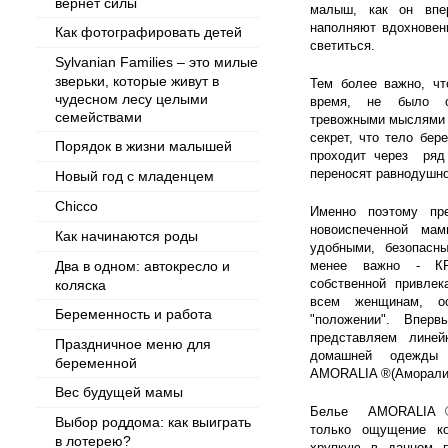
вернет силы
малыш, как он впе
наполняют вдохновен
Как фотографировать детей
светиться.
Sylvanian Families – это милые
зверьки, которые живут в
Тем более важно, чт
чудесном лесу целыми
время, не было 
семействами
тревожными мыслями 
секрет, что тело бе
Порядок в жизни малышей
проходит через ряд
переносят равнодушн
Новый год с младенцем
Chicco
Именно поэтому пр
новоиспеченной ма
Как начинаются роды
удобными, безопасн
Два в одном: автокресло и
менее важно - К
собственной привлек
коляска
всем женщинам, о
Беременность и работа
"положении". Впер
представляем линей
Праздничное меню для
домашней одежды 
беременной
AMORALIA ®(Аморали
Вес будущей мамы
Белье AMORALIA ®(
Выбор роддома: как выиграть
только ощущение к
в лотерею?
хрупкую в данном 