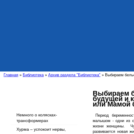
Главная
»
Библиотека
»
Архив раздела "Библиотека"
» Выбираем белье
Выбираем б
будущей и 
Интересные статьи
или Мамой 
Немного о колясках-
Период беременнос
трансформерах
малышом - одни из с
жизни женщины. Чув
Хурма – успокоит нервы,
развивается новая ж