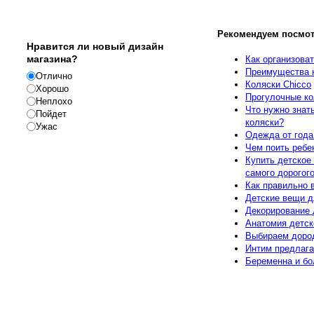
Опрос
Рекомендуем посмот
Нравится ли новый дизайн
магазина?
Как организова
Преимущества к
Отлично
Коляски Chicco
Хорошо
Прогулочные ко
Неплохо
Что нужно знат
Пойдет
коляски?
Ужас
Одежда от года
Чем поить ребе
Купить детское 
самого дорогог
Как правильно 
Детские вещи 
Декорирование 
Анатомия детск
Выбираем доро
Реклама
Интим предлага
Беременна и бо