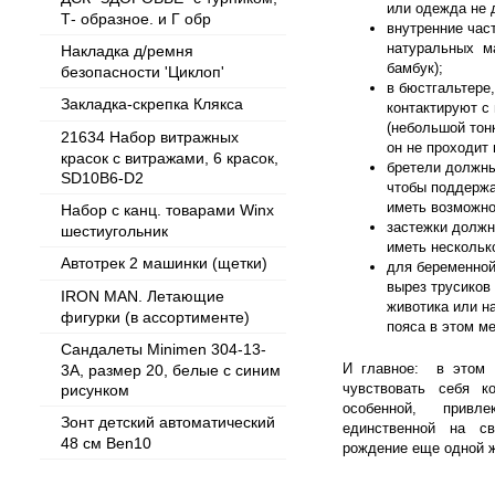
или одежда не 
Т- образное. и Г обр
внутренние час
натуральных ма
Накладка д/ремня
бамбук);
безопасности 'Циклоп'
в бюстгальтере,
Закладка-скрепка Клякса
контактируют с
(небольшой тон
21634 Набор витражных
он не проходит 
красок с витражами, 6 красок,
бретели должны
SD10B6-D2
чтобы поддержа
иметь возможно
Набор с канц. товарами Winx
застежки должн
шестиугольник
иметь нескольк
Автотрек 2 машинки (щетки)
для беременной
вырез трусиков
IRON MAN. Летающие
животика или н
фигурки (в ассортименте)
пояса в этом ме
Сандалеты Minimen 304-13-
И главное: в этом
3А, размер 20, белые с синим
чувствовать себя 
рисунком
особенной, привле
Зонт детский автоматический
единственной на с
48 см Ben10
рождение еще одной 