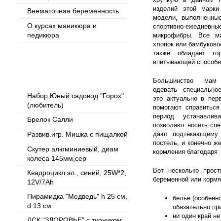
изделий этой марки
Внематочная беременность
модели, выполненны
О курсах маникюра и
спортивно-ежедневны
педикюра
микрофибры. Все м
хлопок или бамбуковое
также обладает го
впитывающей способн
Популярные товары
Большинство мам 
одевать специальное
Набор Юный садовод "Горох"
это актуально в пе
(любитель)
помогают справитьс
период устанавлив
Брелок Салли
позволяют носить сп
Развив.игр. Мишка с пищалкой
дают подтекающему 
постель, и конечно ж
Скутер алюминиевый, диам
кормления благодаря
колеса 145мм,сер
Вот несколько прос
Квадроцикл эл., синий, 25W*2,
беременной или корм
12V/7Ah
Пирамидка "Медведь" h 25 см,
белье (особенн
d 13 см
обязательно пр
ни один край не
ДСК "ЗДОРОВЬЕ" с турником,