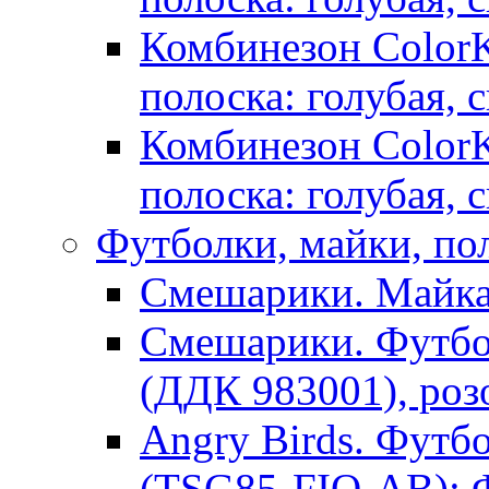
Комбинезон ColorKi
полоска: голубая, 
Комбинезон ColorKi
полоска: голубая, 
Футболки, майки, по
Смешарики. Майка
Смешарики. Футбо
(ДДК 983001), роз
Angry Birds. Футб
(TSG85-FIO-AB): 