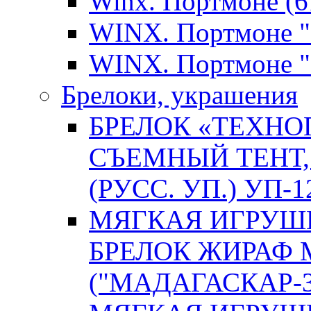
Winx. Портмоне (61
WINX. Портмоне "B
WINX. Портмоне "
Брелоки, украшения
БРЕЛОК «ТЕХНОП
СЪЕМНЫЙ ТЕНТ, 
(РУСС. УП.) УП-1
МЯГКАЯ ИГРУШК
БРЕЛОК ЖИРАФ
("МАДАГАСКАР-3"