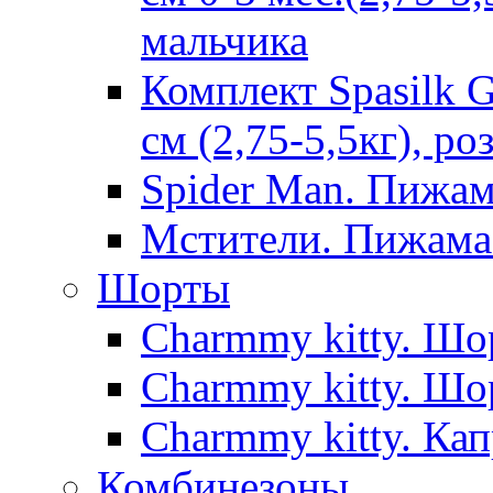
мальчика
Комплект Spasilk 
см (2,75-5,5кг), ро
Spider Man. Пижа
Мстители. Пижама
Шорты
Charmmy kitty. Шо
Charmmy kitty. Шо
Charmmy kitty. Кап
Комбинезоны