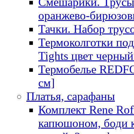
Смешарики. Трусы
оранжево-бирюзов
Тачки. Набор трусо
Термоколготки по
Tights цвет черны
Термобелье REDFO
см]
Платья, сарафаны
Комплект Rene Ro
капюшоном, боди к