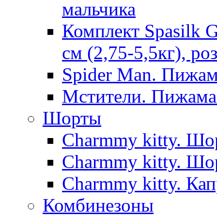
мальчика
Комплект Spasilk 
см (2,75-5,5кг), ро
Spider Man. Пижа
Мстители. Пижама
Шорты
Charmmy kitty. Шо
Charmmy kitty. Шо
Charmmy kitty. Кап
Комбинезоны