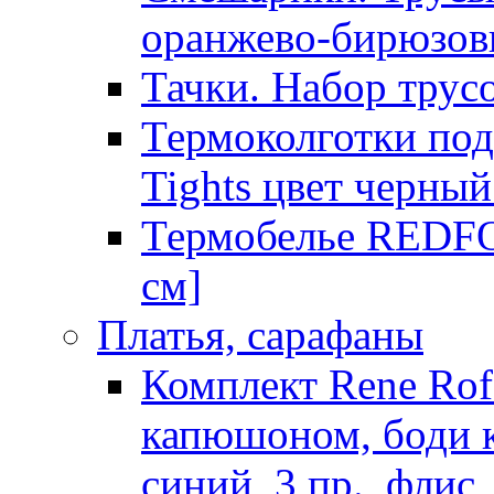
оранжево-бирюзов
Тачки. Набор трусо
Термоколготки по
Tights цвет черны
Термобелье REDFO
см]
Платья, сарафаны
Комплект Rene Ro
капюшоном, боди к
синий, 3 пр., флис