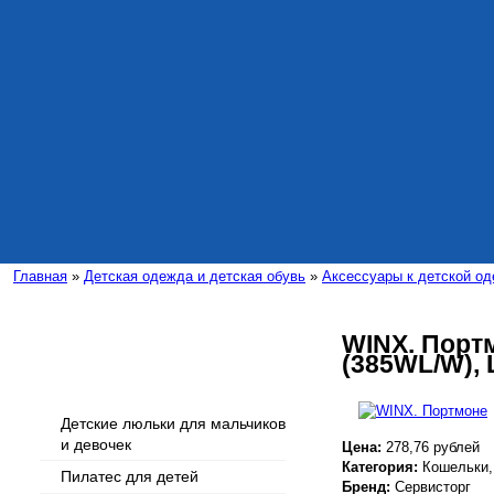
Главная
»
Детская одежда и детская обувь
»
Аксессуары к детской о
WINX. Портм
(385WL/W), 
Интересные статьи
Детские люльки для мальчиков
и девочек
Цена:
278,76 рублей
Категория:
Кошельки,
Пилатес для детей
Бренд:
Сервисторг