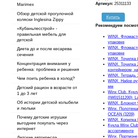
Артикул:
25311133
Marimex
Обзор детской прогулочной
Купить
коляски Inglesina Zippy
Рекомендуем посмот
«Кубаньлесстрой» -
правильная мебель для
WINX. Фломасте
детской
упаковке
WINX. Фломасте
Диета до и после кесарева
упаковке
сечения
WINX. Точилка 
Концентрация внимания у
WINX. Точилка 
ребенка: проблема и решения
контейнером, н
WINX. Тетрадь 
Чем поить ребенка в холод?
WINX. Набор руч
мм
Детский рацион в возрасте от
Winx Club. Кукл
1 до 3 лет
(IW01511200): L
Об истории детской колыбели
WINX. Блокнот 
и люльки
Winx. Полотенц
OCEAN (3209)
Почему детские игрушки
WINX. Копилка
выгоднее покупать через
Кукла Winx Club
интернет
ассортименте
Winx. Портмоне 
Детские автокресла