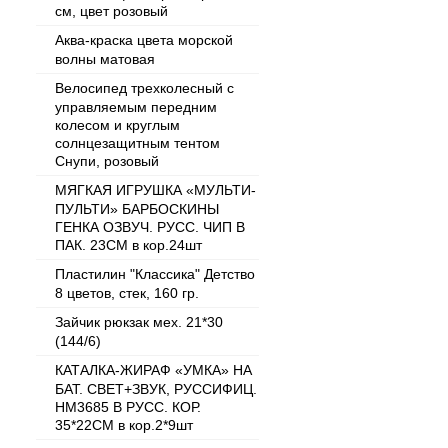
см, цвет розовый
Аква-краска цвета морской
волны матовая
Велосипед трехколесный с
управляемым передним
колесом и круглым
солнцезащитным тентом
Снупи, розовый
МЯГКАЯ ИГРУШКА «МУЛЬТИ-
ПУЛЬТИ» БАРБОСКИНЫ
ГЕНКА ОЗВУЧ. РУСС. ЧИП В
ПАК. 23СМ в кор.24шт
Пластилин "Классика" Детство
8 цветов, стек, 160 гр.
Зайчик рюкзак мех. 21*30
(144/6)
КАТАЛКА-ЖИРАФ «УМКА» НА
БАТ. СВЕТ+ЗВУК, РУССИФИЦ.
HM3685 В РУСС. КОР.
35*22СМ в кор.2*9шт