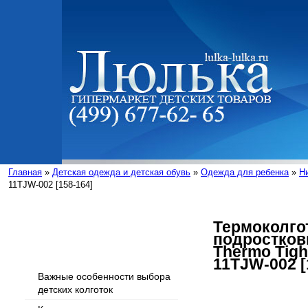
Главная
»
Детская одежда и детская обувь
»
Одежда для ребенка
»
Н
11TJW-002 [158-164]
Термоколго
подростко
Интересные статьи
Thermo Tigh
11TJW-002 [
Важные особенности выбора
детских колготок