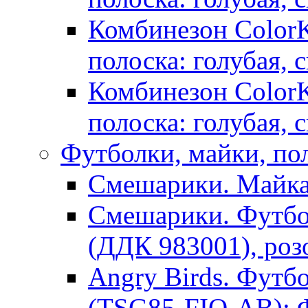
Комбинезон ColorKi
полоска: голубая, 
Комбинезон ColorKi
полоска: голубая, 
Футболки, майки, по
Смешарики. Майка
Смешарики. Футбо
(ДДК 983001), роз
Angry Birds. Футб
(TSG85-FIO-AB): 