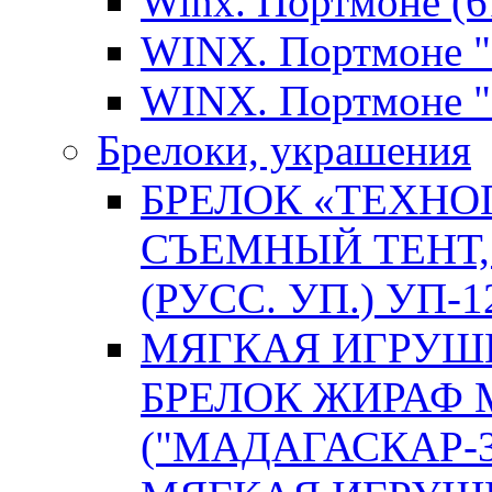
Winx. Портмоне (61
WINX. Портмоне "B
WINX. Портмоне "
Брелоки, украшения
БРЕЛОК «ТЕХНОП
СЪЕМНЫЙ ТЕНТ, 
(РУСС. УП.) УП-1
МЯГКАЯ ИГРУШК
БРЕЛОК ЖИРАФ
("МАДАГАСКАР-3"