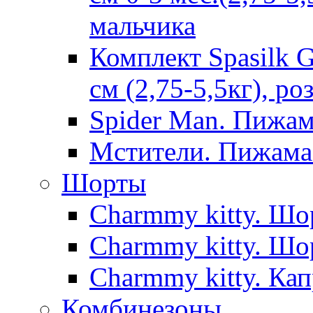
мальчика
Комплект Spasilk 
см (2,75-5,5кг), ро
Spider Man. Пижа
Мстители. Пижама
Шорты
Charmmy kitty. Шо
Charmmy kitty. Шо
Charmmy kitty. Кап
Комбинезоны