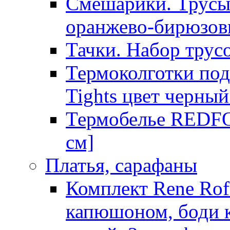
Смешарики. Трусы
оранжево-бирюзов
Тачки. Набор трусо
Термоколготки по
Tights цвет черны
Термобелье REDFO
см]
Платья, сарафаны
Комплект Rene Ro
капюшоном, боди к