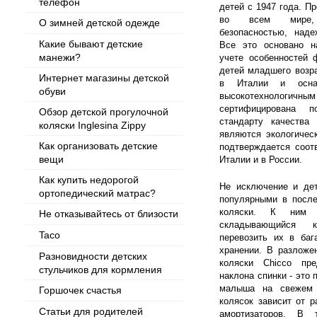
телефон
детей с 1947 года. П
во всем мире, 
О зимней детской одежде
безопасностью, наде
Какие бывают детские
Все это основано н
манежи?
учете особенностей 
детей младшего возр
Интернет магазины детской
в Италии и осна
обуви
высокотехнологичны
сертифицирована 
Обзор детской прогулочной
стандарту качества
коляски Inglesina Zippy
являются экологичес
Как организовать детские
подтверждается соот
вещи
Италии и в России.
Как купить недорогой
Не исключение и дет
ортопедический матрас?
популярными в после
коляски. К ним 
Не отказывайтесь от близости
складывающийся к
Taco
перевозить их в ба
хранении. В разложе
Разновидности детских
коляски Chicco пре
стульчиков для кормления
наклона спинки - это 
малыша на свежем 
Горшочек счастья
колясок зависит от р
Статьи для родителей
амортизаторов. В 