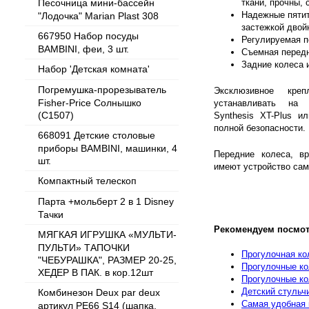
Песочница мини-бассейн
ткани, прочны,
Надежные пятит
"Лодочка" Marian Plast 308
застежкой двой
667950 Набор посуды
Регулируемая п
BAMBINI, феи, 3 шт.
Съемная передн
Задние колеса 
Набор 'Детская комната'
Погремушка-прорезыватель
Эксклюзивное креп
Fisher-Priсe Солнышко
устанавливать на 
(C1507)
Synthesis XT-Plus и
полной безопасности.
668091 Детские столовые
приборы BAMBINI, машинки, 4
Передние колеса, в
шт.
имеют устройство са
Компактный телескоп
Парта +мольберт 2 в 1 Disney
Тачки
Рекомендуем посмот
МЯГКАЯ ИГРУШКА «МУЛЬТИ-
ПУЛЬТИ» ТАПОЧКИ
Прогулочная ко
"ЧЕБУРАШКА", РАЗМЕР 20-25,
Прогулочные ко
ХЕДЕР В ПАК. в кор.12шт
Прогулочные к
Детский стульчи
Комбинезон Deux par deux
Самая удобная 
артикул PE66 S14 (шапка,