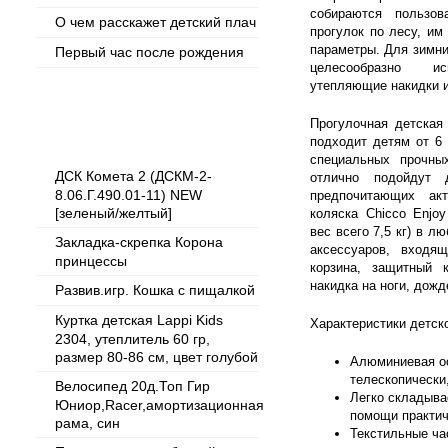
собираются пользов
О чем расскажет детский плач
прогулок по лесу, им
параметры. Для зимни
Первый час после рождения
целесообразно ис
утепляющие накидки 
Прогулочная детская
Популярные товары
подходит детям от 6
специальных прочных
ДСК Комета 2 (ДСКМ-2-
отлично подойдут 
8.06.Г.490.01-11) NEW
предпочитающих ак
[зеленый/желтый]
коляска Chicco Enjo
вес всего 7,5 кг) в л
Закладка-скрепка Корона
аксессуаров, входящ
принцессы
корзина, защитный 
накидка на ноги, дожд
Развив.игр. Кошка с пищалкой
Куртка детская Lappi Kids
Характеристики детско
2304, утеплитель 60 гр,
размер 80-86 см, цвет голубой
Алюминиевая о
телескопически, 
Велосипед 20д.Топ Гир
Легко складыва
Юниор,Racer,амортизационная
помощи практичн
рама, син
Текстильные ча