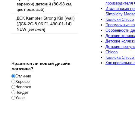
производителя 
варежки) детский (86-98 см,
Итальянские пр
цвет розовый)
Simplicity Madaga
ДСК Kampfer Strong Kid (wall)
Коляски Chicco
(ДСК-2C-8.06.Г1.490-01-14)
Прогулочные кол
NEW [зел/жел]
Особенности де
Детские коляск
Детские коляск
Детские прогул
Опрос
Chicco
Коляска Сhicco 
Как правильно 
Нравится ли новый дизайн
магазина?
Отлично
Хорошо
Неплохо
Пойдет
Ужас