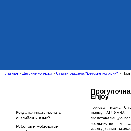
Главная
»
Детские коляски
»
Статьи раздела "Детские коляски"
» Прог
Прогулочна
Enjoy
Интересные статьи
Торговая марка Chi
Когда начинать изучать
фирму ARTSANA, е
английский язык?
представляющую полн
материнства и де
Ребенок и мобильный
исследования, созда