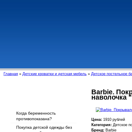
Главная
»
Детские кроватки и детская мебель
»
Детское постельное б
Barbie. Пок
наволочка "
Интересные статьи
Когда беременность
противопоказана?
Цена:
1910 рублей
Категория:
Детское п
Покупка детской одежды без
Бренд:
Barbie