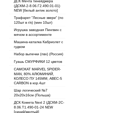
ДСК Мечта тинейджера
(ДСКМ-2-8.06.Г2.490.01-01)
NEW [белый антик золото]
Трафарет "Лесные звери" (по
120шт в г/к) (мин 10шт)
Игрушка заводная Пингвин с
мячом в ассортименте
Машина-каталка Кабриолет с
гудком
Набор выпечки (пвх) (Россия)
Гуашь СМУРФИКИ 12 цветов
САМОКАТ MARVEL SPIDER-
MAN, 80% АЛЮМИНИЙ,
КОЛЕСО ПУ 145ММ, ABEC-5
CARBON в кор.4шт
Шар логический №7
20x20x16см (Польша)
ДСК Комета Next 2 (ДСКМ-2C-
8.06.T1.490-01-24 NEW
[синий/желтый]