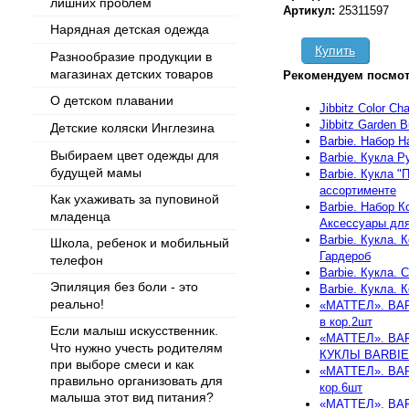
лишних проблем
Артикул:
25311597
Нарядная детская одежда
Купить
Разнообразие продукции в
магазинах детских товаров
Рекомендуем посмот
О детском плавании
Jibbitz Color Cha
Jibbitz Garden Bu
Детские коляски Инглезина
Barbie. Набор Н
Выбираем цвет одежды для
Barbie. Кукла 
будущей мамы
Barbie. Кукла "
ассортименте
Как ухаживать за пуповиной
Barbie. Набор 
младенца
Аксессуары дл
Barbie. Кукла.
Школа, ребенок и мобильный
Гардероб
телефон
Barbie. Кукла. 
Эпиляция без боли - это
Barbie. Кукла. 
реально!
«МАТТЕЛ». BA
в кор.2шт
Если малыш искусственник.
«МАТТЕЛ». BA
Что нужно учесть родителям
КУКЛЫ BARBIE 
при выборе смеси и как
«МАТТЕЛ». BA
правильно организовать для
кор.6шт
малыша этот вид питания?
«МАТТЕЛ». BA