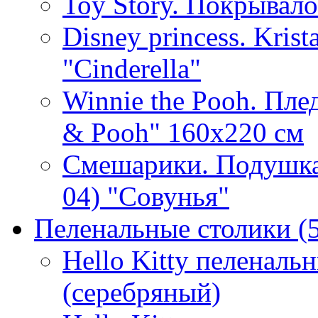
Toy Story. Покрывало
Disney princess. Kris
"Cinderella"
Winnie the Pooh. Плед
& Pooh" 160х220 см
Смешарики. Подушка
04) "Совунья"
Пеленальные столики
(
Hello Kitty пеленаль
(серебряный)