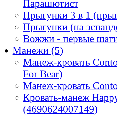
Парашютист
Прыгунки 3 в 1 (прыг
Прыгунки (на эспанд
Вожжи - первые шаг
Манежи
(5)
Манеж-кровать Contou
For Bear)
Манеж-кровать Conto
Кровать-манеж Happy
(4690624007149)