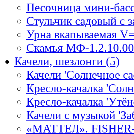
Песочница мини-бассе
Стульчик садовый с 
Урна вкапываемая V=
Скамья МФ-1.2.10.00
Качели, шезлонги
(5)
Качели 'Солнечное са
Кресло-качалка 'Солн
Кресло-качалка 'Утён
Качели с музыкой 'За
«МАТТЕЛ». FISHER