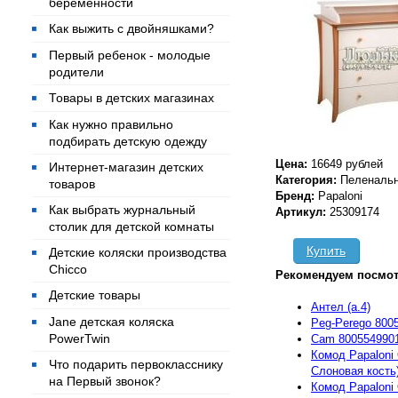
беременности
Как выжить с двойняшками?
Первый ребенок - молодые
родители
Товары в детских магазинах
Как нужно правильно
подбирать детскую одежду
Цена:
16649 рублей
Интернет-магазин детских
Категория:
Пеленальн
товаров
Бренд:
Papaloni
Как выбрать журнальный
Артикул:
25309174
столик для детской комнаты
Купить
Детские коляски производства
Chicco
Рекомендуем посмот
Детские товары
Антел (а.4)
Jane детская коляска
Peg-Perego 800
PowerTwin
Cam 8005549901
Комод Papaloni 
Что подарить первокласснику
Слоновая кость
на Первый звонок?
Комод Papaloni 