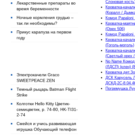
Слоновая кость
Лекарственные препараты во
Кроватка-качалк
время беременности
(Коралл / Дымк
Ночные кормления грудью –
Комод Papaloni
так ли необходимы?
Кроватка-маятн
(Орех 506)
Прикус карапуза на первом
Комод Papaloni 
году
Кроватка-качалк
(Гоголь-моголь)
Кроватка-качалк
(Светлый орех /
Популярные товары
No Name Комод 
(ЛДСП) (клен) (
Кроватка дет.З
Электрокачели Graco
ДСК Карусель 
SWEETPEACE ZEN
ДСКД-2С-8.04.4
Погремушка Лу
Темный рыцарь Batman Flight
Strike
Колготки Hello Kitty Цветик-
семицветик, р. 74-80, HK-TI31-
2-74
Смейся и учись развивающая
игрушка Обучающий телефон