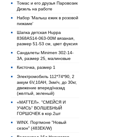
Томас и его друзья Паровозик
Дизель на работе
Набор 'Малыш ежик в розовой
пижаме'
Шапка детская Huppa
8368AS14-063-00M вязаная,
размер 51-53 см, цвет фуксия
Сандалеты Minimen 302-14-
3А, размер 25, малиновые
Кисточка, размер 1
Электромобиль 112*74*90, 2
аккум 6V,10AH, 3км/ч, до 30кг,
движение вперед/назад
(желтый, зеленый)
«МАТТЕЛ». "СМЕЙСЯ И
УЧИСЬ" ВОЛШЕБНЫЙ
ГОРШОЧЕК в кор.2шт
WINX. Портмоне "Новый
сезон" (483EK/W)