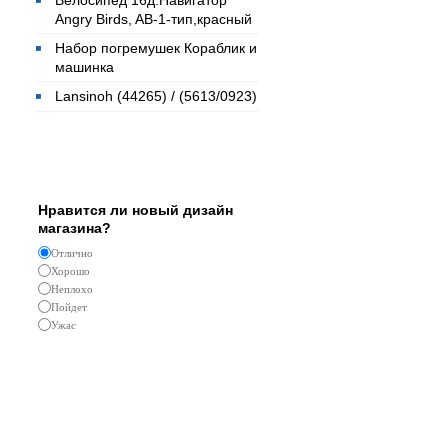
Велосипед 16д.Навигатор
Angry Birds, AB-1-тип,красный
Набор погремушек Кораблик и
машинка
Lansinoh (44265) / (5613/0923)
Опрос
Нравится ли новый дизайн
магазина?
Отлично
Хорошо
Неплохо
Пойдет
Ужас