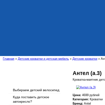
Главная
»
Детские кроватки и детская мебель
»
Детские кроватки
» Ант
Антел (а.3)
Интересные статьи
Кроватка-маятник детс
Выбираем детский велосипед
Цена:
4699 рублей
Куда поставить детское
Категория:
Кроватки
автокресло?
Бренд:
Antel