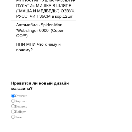
МЯГКАЯ ИГРУШКА «МУЛЬТИ-
ПУЛЬТИ» МИШКА В ШЛЯПЕ
("МАША И МЕДВЕДЬ") ОЗВУЧ.
РУСС. ЧИП 35СМ в кор.12шт
Автомобиль Spider-Man
'Webslinger 6000' (Серия
GO!!!)
НПИ МПИ Что к чему и
почему?
Опрос
Нравится ли новый дизайн
магазина?
Отлично
Хорошо
Неплохо
Пойдет
Ужас