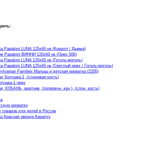
реть:
а Papaloni LUNA 125х65 нк (Коралл / Дымка)
ик Papaloni ВИННИ 120х60 нк (Орех 506)
а Papaloni LUNA 125х65 нк (Гоголь-моголь)
а Papaloni LUNA 125х65 нк (Светлый орех / Гоголь-моголь)
ylvanian Families Малыш и детская кроватка (2205)
я Золушка-1, (слоновая кость)
олушка-1 орех
я, КУБАНЬ, маятник, (поперечн. кач.), (слон. кость)
ка
тскую кроватку
 товаров для детей в России
ка Красная звезда Карапуз