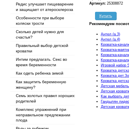
Артикул:
25308872
Редис улучшает пищеварение
и защищает от атеросклероза
Купить
Особенности при выборе
коляски трости
Рекомендуем посмот
Сколько детей нужно для
Антел (а.3)
счастья?
Антел (а.4)
Кроватка-качалк
Правильный выбор детской
Кроватка-маятн
кроватки
Кроватка-качалк
Интим предлагать. Секс во
Кроватка-качалк
время беременности
Игровой набор S
Кроватка детска
Как одеть ребенка зимой
Кроватка дет.З
Кроватка детска
Как защитить беременную
Детская мебель
женщину?
Детская кроват
Семь золотых правил хороших
Как выбрать де
родителей
Гандылян лидер
Детская кроват
Комплекс упражнений при
неправильном предлежании
плода
Роды за рубежом