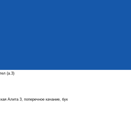
ел (а.3)
кая Алита 3, поперечное качание, бук