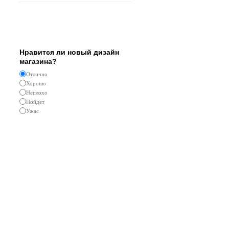
Опрос
Нравится ли новый дизайн
магазина?
Отлично
Хорошо
Неплохо
Пойдет
Ужас
Реклама