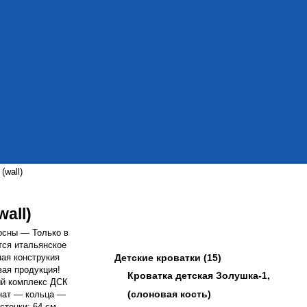
wall)
all)
сосны — Только в
тся итальянское
ная конструкия
Детские кроватки
(15)
вая продукция!
Кроватка детская Золушка-1,
ный комплекс ДСК
(слоновая кость)
анат — кольца —
стенки: 64 см