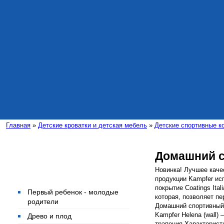
Главная
»
Детские кроватки и детская мебель
»
Детские спортивные к
Домашний с
Интересные статьи
Новинка! Лучшее каче
продукции Kampfer ис
покрытие Coatings Ita
Первый ребенок - молодые
которая, позволяет пе
родители
Домашний спортивный к
Kampfer Helena (wall
Древо и плод
трапеция Характеристи