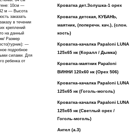
Кроватка дет.Золушка-1 орех
тене: 10см —
,42 м — Высота
ость заказать
Кроватка детская, КУБАНЬ,
заказу в течении
маятник, (поперечн. кач.), (слон.
ких креплений
кость)
то на данный
ом/ Размер
Кроватка-качалка Papaloni LUNA
есто(турник): —
нное подробное
125х65 нк (Коралл / Дымка)
ными силами. Для
го ребенка от
Кроватка-маятник Papaloni
ВИННИ 120х60 нк (Орех 506)
Кроватка-качалка Papaloni LUNA
125х65 нк (Гоголь-моголь)
Кроватка-качалка Papaloni LUNA
125х65 нк (Светлый орех /
Гоголь-моголь)
Антел (а.3)