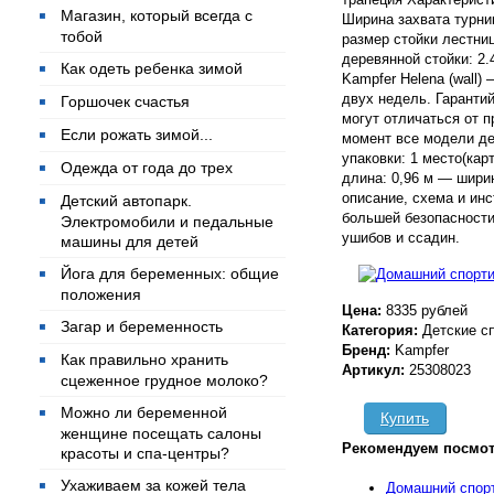
Магазин, который всегда с
Ширина захвата турни
тобой
размер стойки лестни
деревянной стойки: 2
Как одеть ребенка зимой
Kampfer Helena (wall)
двух недель. Гарантий
Горшочек счастья
могут отличаться от 
Если рожать зимой...
момент все модели де
упаковки: 1 место(кар
Одежда от года до трех
длина: 0,96 м — шири
описание, схема и ин
Детский автопарк.
большей безопасности
Электромобили и педальные
ушибов и ссадин.
машины для детей
Йога для беременных: общие
положения
Цена:
8335 рублей
Загар и беременность
Категория:
Детские с
Бренд:
Kampfer
Как правильно хранить
Артикул:
25308023
сцеженное грудное молоко?
Можно ли беременной
Купить
женщине посещать салоны
Рекомендуем посмот
красоты и спа-центры?
Ухаживаем за кожей тела
Домашний спорт