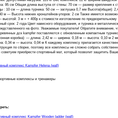
ка: 95 см Общая длина выступа от стены: 70 см — размер крепления к с
цы : 10 см — длина турника: 50 см — заглушка 0,7 мм Высота(общая): 2
.40 м — Высота нижних кронштейнов-упоров: 2 см Также имеется возможн
 — высотой: 3 м = + 400р к стоимости изготовление по предворительному 
ный срок: 2 года Цвет навесного оборудования, и турника и металличес
представленного на фото. Уважаемые покупатели! Обратите внимаение, ч
ревянных дск kampfer поставляются с обновленным компактным турник
тонная коробка): — длина: 2,42 м — ширина: 0,18 м — высота: 0,10 м 2 м
на: 0,34 м — высота: 0,04 м К каждому комплексу прилагается качестве
струкция по сборке, поэтому все комплексы не сложно собрать собствен
 советуем приобрести спортивный мат, который позволит защитить Ваше
портивные комплексы и тренажеры
реть:
ивный комплекс Kampfer Wooden ladder (wall)