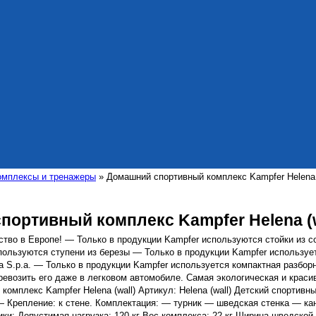
омплексы и тренажеры
» Домашний спортивный комплекс Kampfer Helena (
портивный комплекс Kampfer Helena (w
ство в Европе! — Только в продукции Kampfer используются стойки из 
пользуются ступени из березы — Только в продукции Kampfer используе
lia S.p.a. — Только в продукции Kampfer используется компактная разбор
ревозить его даже в легковом автомобиле. Самая экологическая и краси
омплекс Kampfer Helena (wall) Артикул: Helena (wall) Детский спортив
) — Крепление: к стене. Комплектация: — турник — шведская стенка — к
ки: Допустимая нагрузка: 120 кг Вес комплекса: 22 кг Ширина шведской 