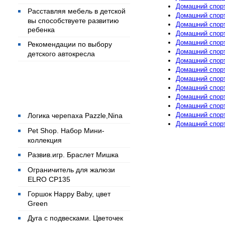
Домашний спорти
Расставляя мебель в детской
Домашний спорт
вы способствуете развитию
Домашний спорт
ребенка
Домашний спорти
Домашний спорт
Рекомендации по выбору
Домашний спорт
детского автокресла
Домашний спорт
Домашний спорт
Домашний спорт
Домашний спорти
Популярные товары
Домашний спорти
Домашний спорти
Домашний спорт
Логика черепаха Pazzle,Nina
Домашний спорти
Pet Shop. Набор Мини-
коллекция
Развив.игр. Браслет Мишка
Ограничитель для жалюзи
ELRO CP135
Горшок Happy Baby, цвет
Green
Дуга с подвесками. Цветочек